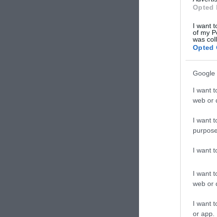
Opted 
I want t
of my P
was col
Opted 
Google 
I want t
web or d
I want t
purpose
I want 
I want t
web or d
I want t
or app.