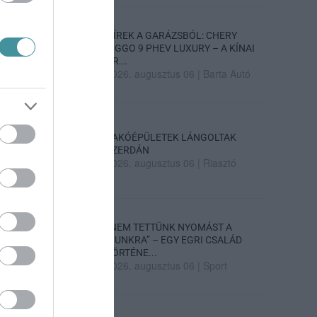
HÍREK A GARÁZSBÓL: CHERY
TIGGO 9 PHEV LUXURY – A KÍNAI
PR...
2026. augusztus 06
|
Barta Autó
LAKÓÉPÜLETEK LÁNGOLTAK
SZERDÁN
2026. augusztus 06
|
Riasztó
„NEM TETTÜNK NYOMÁST A
FIUNKRA” – EGY EGRI CSALÁD
TÖRTÉNE...
2026. augusztus 06
|
Sport