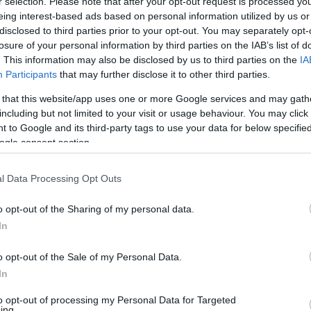
r selection. Please note that after your opt-out request is processed y
az olcsó benzin is.
eing interest-based ads based on personal information utilized by us or
disclosed to third parties prior to your opt-out. You may separately opt-
losure of your personal information by third parties on the IAB’s list of
. This information may also be disclosed by us to third parties on the
IA
Participants
that may further disclose it to other third parties.
 that this website/app uses one or more Google services and may gath
including but not limited to your visit or usage behaviour. You may click 
 to Google and its third-party tags to use your data for below specifi
ogle consent section.
en bennünket az EGRI ÜGYEK Google Hírek oldalán!
l Data Processing Opt Outs
o opt-out of the Sharing of my personal data.
In
o opt-out of the Sale of my Personal Data.
In
to opt-out of processing my Personal Data for Targeted
ing.