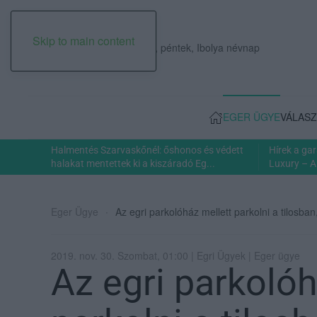
Skip to main content
2026. augusztus 07., péntek, Ibolya névnap
EGER ÜGYE
VÁLASZ
Halmentés Szarvaskőnél: őshonos és védett
Hírek a ga
halakat mentettek ki a kiszáradó Eg...
Luxury – A
Eger Ügye
Az egri parkolóház mellett parkolni a tilosba
2019. nov. 30. Szombat, 01:00 | Egri Ügyek | Eger ügye
Az egri parkolóh