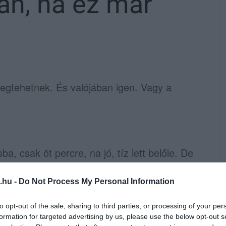
ban, na ez már
egtehetnek. És valójában igen. Vagy a
a, csak öt percre, na jó, tíz lett belőle. De
áttunk az utóbbi időszakban furán parkoló
es autónak a tulajdonosaitól.
.hu -
Do Not Process My Personal Information
em vezet, ráadásul az egri parkolóház
to opt-out of the sale, sharing to third parties, or processing of your per
formation for targeted advertising by us, please use the below opt-out s
iszen néhány tíz méterre van a parkolóház