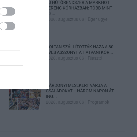
ÚJ HŰTŐRENDSZER A MARKHOT
FERENC KÓRHÁZBAN: TÖBB MINT
70 ...
2026. augusztus 06
|
Eger ügye
HOLTAN SZÁLLÍTOTTÁK HAZA A 80
ÉVES ASSZONYT A HATVANI KÓR...
2026. augusztus 06
|
Riasztó
GÁRDONYI MESEKERT VÁRJA A
CSALÁDOKAT – HÁROM NAPON ÁT
ING...
2026. augusztus 06
|
Programok