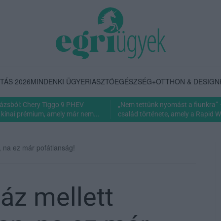
TÁS 2026
MINDENKI ÜGYE
RIASZTÓ
EGÉSZSÉG+
OTTHON & DESIGN
rázsból: Chery Tiggo 9 PHEV
„Nem tettünk nyomást a fiunkra” 
 kínai prémium, amely már nem...
család története, amely a Rapid Wi
n, na ez már pofátlanság!
áz mellett