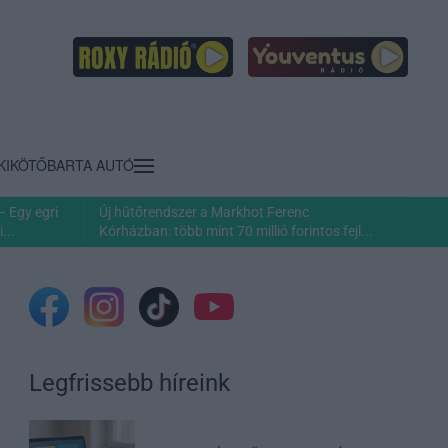
KIKÖTŐ
BARTA AUTÓ
– Egy egri
Új hűtőrendszer a Markhot Ferenc
...
Kórházban: több mint 70 millió forintos fejl...
Legfrissebb híreink