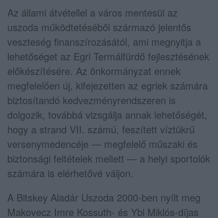
Az állami átvétellel a város mentesül az
uszoda működtetéséből származó jelentős
veszteség finanszírozásától, ami megnyitja a
lehetőséget az Egri Termálfürdő fejlesztésének
előkészítésére. Az önkormányzat ennek
megfelelően új, kifejezetten az egriek számára
biztosítandó kedvezményrendszeren is
dolgozik, továbbá vizsgálja annak lehetőségét,
hogy a strand VII. számú, feszített víztükrű
versenymedencéje — megfelelő műszaki és
biztonsági feltételek mellett — a helyi sportolók
számára is elérhetővé váljon.
A Bitskey Aladár Uszoda 2000-ben nyílt meg
Makovecz Imre Kossuth- és Ybl Miklós-díjas