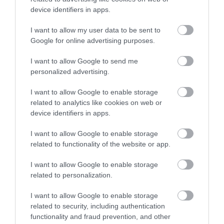
device identifiers in apps.
valamint a lakosság és a sportegyesületek
számára nélkülözhetetlen uszodai
I want to allow my user data to be sent to
Google for online advertising purposes.
szolgáltatások stabil működése.
I want to allow Google to send me
Eger Megyei Jogú Város Önkormányzata
personalized advertising.
továbbra is minden szükséges lépést megtesz,
I want to allow Google to enable storage
hogy a Bitskey Aladár Uszoda – a város egyik
related to analytics like cookies on web or
legismertebb építészeti értéke és
device identifiers in apps.
sportközpontja – hosszú távon is
I want to allow Google to enable storage
biztonságosan, korszerűen és folyamatosan
related to functionality of the website or app.
szolgálhassa az egrieket.
I want to allow Google to enable storage
related to personalization.
I want to allow Google to enable storage
related to security, including authentication
Ne maradjon le a legfrissebb hírekről, kövessen
functionality and fraud prevention, and other