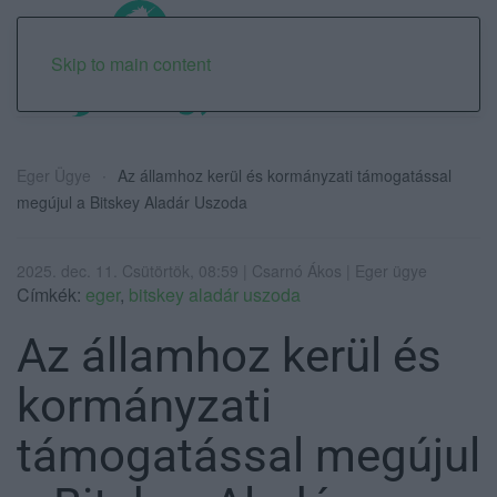
Skip to main content
Eger Ügye
Az államhoz kerül és kormányzati támogatással
megújul a Bitskey Aladár Uszoda
2025. dec. 11. Csütörtök, 08:59 | Csarnó Ákos | Eger ügye
Címkék:
eger
,
bitskey aladár uszoda
Az államhoz kerül és
kormányzati
támogatással megújul