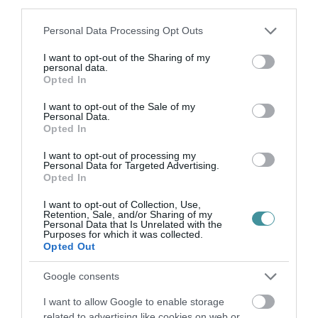
third parties.
erősíti az a 2025 augusztusában megjelent, a
Please note that this website/app uses one or more Google
következő tíz év fejlesztési irányait rögzítő
Personal Data Processing Opt Outs
services and may gather and store information including but
kormányhatározat is, amely 4,8 milliárd
not limited to your visit or usage behaviour. You may click to
I want to opt-out of the Sharing of my
personal data.
forintos keretösszeggel nevesíti az “Egri
grant or deny consent to Google and its third-party tags to
Opted In
use your data for below specified purposes in below Google
Bitskey Aladár Uszoda felújítása és
consent section.
I want to opt-out of the Sale of my
korszerűsítése” című beruházást a 2031–2035
Personal Data.
Opted In
közötti időszakra.
I want to opt-out of processing my
Personal Data for Targeted Advertising.
Összességében elmondható, hogy az állami
Opted In
tulajdonba kerüléssel és az NSÜ szakmai
I want to opt-out of Collection, Use,
üzemeltetésével biztosítottá válik:
Retention, Sale, and/or Sharing of my
Personal Data that Is Unrelated with the
Purposes for which it was collected.
Opted Out
az épület műemléki értékeinek szakszerű
megóvása,
Google consents
a szükséges felújítások hosszú távon
I want to allow Google to enable storage
fenntartható finanszírozása,
related to advertising like cookies on web or