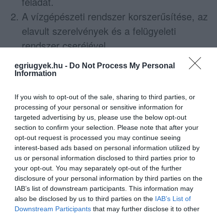
feladat.
A vízgépészeti rendszer korszerűsítése, az
elavult szerelvények és a felügyeleti
rendszer cseréjével.
A belső faszerkezet állagmegóvó festése
egriugyek.hu -
Do Not Process My Personal
alpin technikával — amelyre az elmúlt 25
Information
évben mindössze két alkalommal
If you wish to opt-out of the sale, sharing to third parties, or
kerülhetett sor.
processing of your personal or sensitive information for
targeted advertising by us, please use the below opt-out
A közbeszerzést követően a speciális
section to confirm your selection. Please note that after your
opt-out request is processed you may continue seeing
vízgépészeti elemek gyártása kezdődhet meg;
interest-based ads based on personal information utilized by
a kivitelezés várhatóan 2026 harmadik
us or personal information disclosed to third parties prior to
your opt-out. You may separately opt-out of the further
negyedévében indul, miközben az uszoda a
disclosure of your personal information by third parties on the
munkák ideje alatt is folyamatosan működhet.
IAB’s list of downstream participants. This information may
also be disclosed by us to third parties on the
IAB’s List of
A felújítás hosszabb távú állami biztosítékát
Downstream Participants
that may further disclose it to other