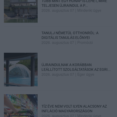
TÖBB MINT EGY HÓNAP IS LEHET, MIRE
TELJESEN ÚJRAINDUL A P...
2026. augusztus 07
|
Mindenki ügye
TANULJ NÉMETÜL OTTHONRÓL: A
DIGITÁLIS TANULÁS ELŐNYEI
2026. augusztus 07
|
Promóció
ÚJRAINDULNAK A KORÁBBAN
LEÁLLÍTOTT SZOLGÁLTATÁSOK AZ EGRI...
2026. augusztus 07
|
Eger ügye
TÍZ ÉVE NEM VOLT ILYEN ALACSONY AZ
INFLÁCIÓ MAGYARORSZÁGON
2026. augusztus 07
|
Mindenki ügye