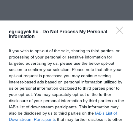
egriugyek.hu -
Do Not Process My Personal
Information
If you wish to opt-out of the sale, sharing to third parties, or
processing of your personal or sensitive information for
targeted advertising by us, please use the below opt-out
section to confirm your selection. Please note that after your
opt-out request is processed you may continue seeing
interest-based ads based on personal information utilized by
us or personal information disclosed to third parties prior to
(Indexfotó: pikrepo.com – Képünk illusztráció)
your opt-out. You may separately opt-out of the further
disclosure of your personal information by third parties on the
IAB’s list of downstream participants. This information may
also be disclosed by us to third parties on the
IAB’s List of
Downstream Participants
that may further disclose it to other
third parties.
Ne maradjon le a legfrissebb hírekről, kövessen