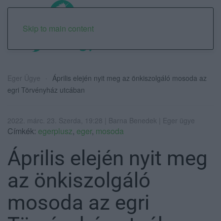
Skip to main content
Eger Ügye
Április elején nyit meg az önkiszolgáló mosoda az
egri Törvényház utcában
2022. márc. 23. Szerda, 19:28 | Barna Benedek | Eger ügye
Címkék:
egerplusz
,
eger
,
mosoda
Április elején nyit meg
az önkiszolgáló
mosoda az egri