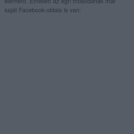
elérhető. Emellett az egri mosodának már
saját Facebook-oldala is van: