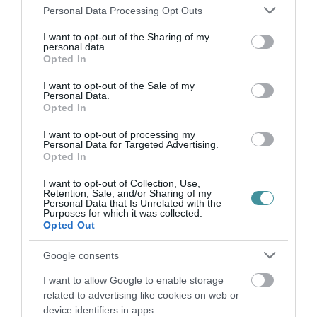
Please note that this website/app uses one or more Google
Personal Data Processing Opt Outs
bennünket az EGRI ÜGYEK Google Hírek oldalán!
services and may gather and store information including but
not limited to your visit or usage behaviour. You may click to
I want to opt-out of the Sharing of my
personal data.
grant or deny consent to Google and its third-party tags to
Opted In
VISSZA A FŐOLDALRA
use your data for below specified purposes in below Google
consent section.
I want to opt-out of the Sale of my
Personal Data.
Opted In
I want to opt-out of processing my
Personal Data for Targeted Advertising.
Opted In
Legfrissebb híreink
I want to opt-out of Collection, Use,
Retention, Sale, and/or Sharing of my
Personal Data that Is Unrelated with the
Purposes for which it was collected.
Opted Out
„NEM TETTÜNK NYOMÁST A FIUNKRA” –
Google consents
EGY EGRI CSALÁD TÖRTÉNE...
2026. augusztus 06
|
Sport
I want to allow Google to enable storage
related to advertising like cookies on web or
device identifiers in apps.