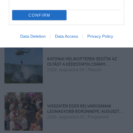
CONFIRM
ELOLTOTTÁK A TÜZET
DÉDESTAPOLCSÁNYNÁL, KILENCÓRÁS
KÜZDELE...
2026. augusztus 06
|
Környék ügye
Data Deletion
Data Access
Privacy Policy
KATONAI HELIKOPTEREK SEGÍTIK AZ
OLTÁST A DÉDESTAPOLCSÁNYI...
2026. augusztus 05
|
Riasztó
VISSZATÉR EGER BELVÁROSÁNAK
LEGNAGYOBB BORÜNNEPE: AUGUSZT...
2026. augusztus 05
|
Programok