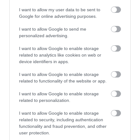
ÚJ HŰTŐRENDSZER A MARKHOT FERENC
I want to allow my user data to be sent to
KÓRHÁZBAN: TÖBB MINT 70 ...
2026. augusztus 06
|
Eger ügye
Google for online advertising purposes.
I want to allow Google to send me
HOLTAN SZÁLLÍTOTTÁK HAZA A 80 ÉVES
personalized advertising.
ASSZONYT A HATVANI KÓR...
2026. augusztus 06
|
Riasztó
I want to allow Google to enable storage
related to analytics like cookies on web or
device identifiers in apps.
GÁRDONYI MESEKERT VÁRJA A
I want to allow Google to enable storage
CSALÁDOKAT – HÁROM NAPON ÁT ING...
2026. augusztus 06
|
Programok
related to functionality of the website or app.
I want to allow Google to enable storage
related to personalization.
I want to allow Google to enable storage
related to security, including authentication
MAGYAR PÉTER: KIÍRJÁK AZ ELSŐ
SZÉLERŐMŰVI PÁLYÁZATOKAT, M...
functionality and fraud prevention, and other
2026. augusztus 06
|
Mindenki ügye
user protection.