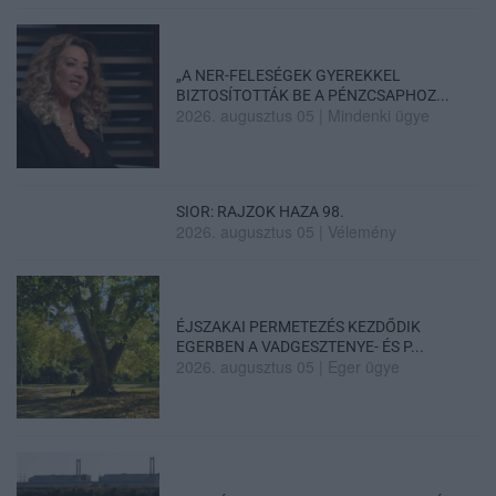
„A NER-FELESÉGEK GYEREKKEL
BIZTOSÍTOTTÁK BE A PÉNZCSAPHOZ...
2026. augusztus 05
|
Mindenki ügye
SIOR: RAJZOK HAZA 98.
2026. augusztus 05
|
Vélemény
ÉJSZAKAI PERMETEZÉS KEZDŐDIK
EGERBEN A VADGESZTENYE- ÉS P...
2026. augusztus 05
|
Eger ügye