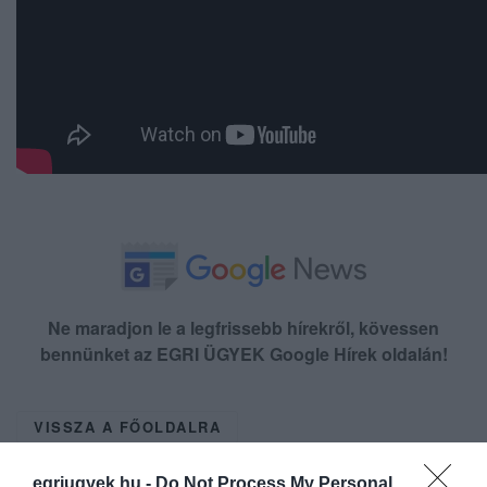
Ne maradjon le a legfrissebb hírekről, kövessen
bennünket az EGRI ÜGYEK Google Hírek oldalán!
VISSZA A FŐOLDALRA
egriugyek.hu -
Do Not Process My Personal