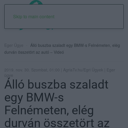
Skip to main content
Eger Ügye
Álló buszba szaladt egy BMW-s Felnémeten, elég
durván összetört az autó – Videó
2019. nov. 30. Szombat, 01:00 | AgriaTv.hu/Egri Ügyek | Eger
ügye
Álló buszba szaladt
egy BMW-s
Felnémeten, elég
durván összetört az