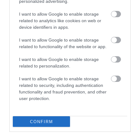
personalized advertising.
I want to allow Google to enable storage
related to analytics like cookies on web or
device identifiers in apps.
TANULJ NÉMETÜL OTTHONRÓL: A
DIGITÁLIS TANULÁS ELŐNYEI
I want to allow Google to enable storage
2026. augusztus 07
|
Promóció
related to functionality of the website or app.
I want to allow Google to enable storage
related to personalization.
I want to allow Google to enable storage
ÚJRAINDULNAK A KORÁBBAN
related to security, including authentication
LEÁLLÍTOTT SZOLGÁLTATÁSOK AZ EGRI...
2026. augusztus 07
|
Eger ügye
functionality and fraud prevention, and other
user protection.
CONFIRM
TÍZ ÉVE NEM VOLT ILYEN ALACSONY AZ
INFLÁCIÓ MAGYARORSZÁGON