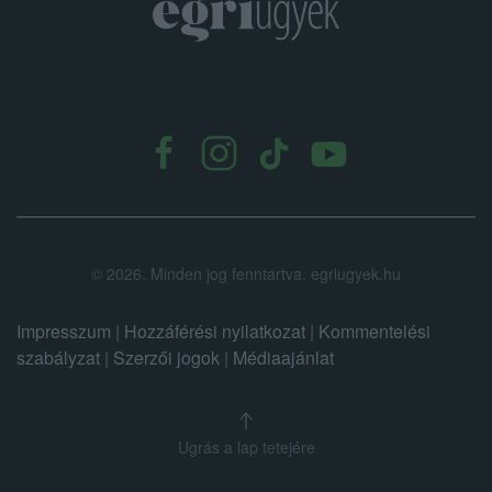
.
©
2026.
Minden jog fenntartva. egriugyek.hu
Impresszum
|
Hozzáférési nyilatkozat
|
Kommentelési
szabályzat
|
Szerzői jogok
|
Médiaajánlat
Ugrás a lap tetejére