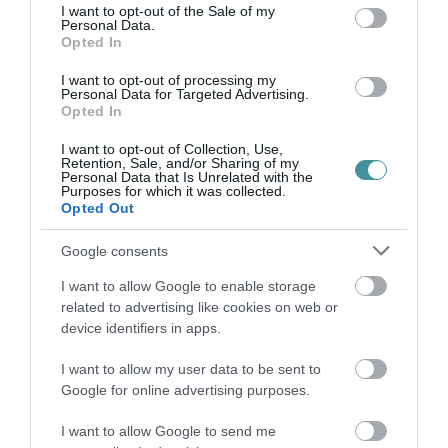
consent section.
I want to opt-out of the Sale of my
Personal Data.
Opted In
ÚJ MAGYAR KÜLÜGYI STRATÉGIA KÉSZÜL,
I want to opt-out of processing my
TELJES SZAKÍTÁS JÖN A...
Personal Data for Targeted Advertising.
2026. augusztus 08
|
Mindenki ügye
Opted In
I want to opt-out of Collection, Use,
Retention, Sale, and/or Sharing of my
Personal Data that Is Unrelated with the
Purposes for which it was collected.
Opted Out
TATA ELBŰVÖLŐ LÁTVÁNYOSSÁGAI,
AMIKÉRT ÉRDEMES MEGNÉZNI
Google consents
2026. augusztus 08
|
Promóció
I want to allow Google to enable storage
related to advertising like cookies on web or
device identifiers in apps.
I want to allow my user data to be sent to
TÖBB MINT EGY HÓNAP IS LEHET, MIRE
Google for online advertising purposes.
TELJESEN ÚJRAINDUL A P...
2026. augusztus 07
|
Mindenki ügye
I want to allow Google to send me