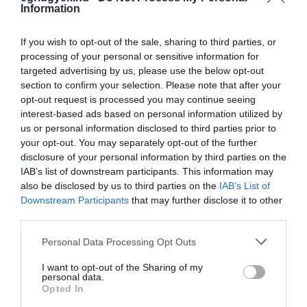
Information
If you wish to opt-out of the sale, sharing to third parties, or
processing of your personal or sensitive information for
targeted advertising by us, please use the below opt-out
Legfrissebb híreink
section to confirm your selection. Please note that after your
opt-out request is processed you may continue seeing
interest-based ads based on personal information utilized by
us or personal information disclosed to third parties prior to
35 PERCES TANÓRÁK ÉS KEVESEBB HÁZI
your opt-out. You may separately opt-out of the further
FELADAT JÖHET AZ ALSÓ ...
disclosure of your personal information by third parties on the
2026. augusztus 08
|
Mindenki ügye
IAB’s list of downstream participants. This information may
also be disclosed by us to third parties on the
IAB’s List of
Downstream Participants
that may further disclose it to other
third parties.
Please note that this website/app uses one or more Google
Personal Data Processing Opt Outs
BAKA ANDRÁST JELÖLI KÖZTÁRSASÁGI
services and may gather and store information including but
ELNÖKNEK A TISZA
not limited to your visit or usage behaviour. You may click to
I want to opt-out of the Sharing of my
2026. augusztus 08
|
Mindenki ügye
personal data.
grant or deny consent to Google and its third-party tags to
Opted In
use your data for below specified purposes in below Google