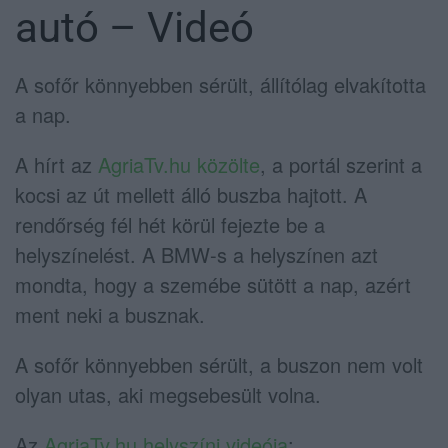
autó – Videó
A sofőr könnyebben sérült, állítólag elvakította
a nap.
A hírt az
AgriaTv.hu közölte
, a portál szerint a
kocsi az út mellett álló buszba hajtott. A
rendőrség fél hét körül fejezte be a
helyszínelést. A BMW-s a helyszínen azt
mondta, hogy a szemébe sütött a nap, azért
ment neki a busznak.
A sofőr könnyebben sérült, a buszon nem volt
olyan utas, aki megsebesült volna.
Az
AgriaTv.hu helyszíni videója
: