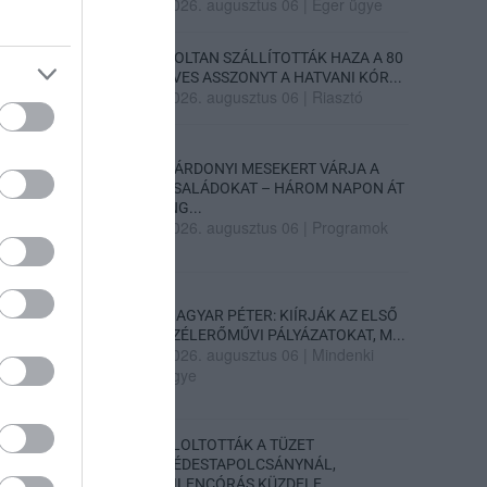
2026. augusztus 06
|
Eger ügye
HOLTAN SZÁLLÍTOTTÁK HAZA A 80
ÉVES ASSZONYT A HATVANI KÓR...
2026. augusztus 06
|
Riasztó
GÁRDONYI MESEKERT VÁRJA A
CSALÁDOKAT – HÁROM NAPON ÁT
ING...
2026. augusztus 06
|
Programok
MAGYAR PÉTER: KIÍRJÁK AZ ELSŐ
SZÉLERŐMŰVI PÁLYÁZATOKAT, M...
2026. augusztus 06
|
Mindenki
ügye
ELOLTOTTÁK A TÜZET
DÉDESTAPOLCSÁNYNÁL,
KILENCÓRÁS KÜZDELE...