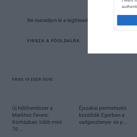
authenti
Ne maradjon le a legfrissebb hírekről, kövess
VISSZA A FŐOLDALRA
FRISS 10 EGER ÜGYE
Új hűtőrendszer a
Éjszakai permetezés
Markhot Ferenc
kezdődik Egerben a
Kórházban: több mint
vadgesztenye- és p...
70 ...