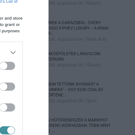
B’s List of
2026. augusztus 06
|
Riasztó
er and store
HÍREK A GARÁZSBÓL: CHERY
to grant or
TIGGO 9 PHEV LUXURY – A KÍNAI
ed purposes
PR...
2026. augusztus 06
|
Barta Autó
LAKÓÉPÜLETEK LÁNGOLTAK
SZERDÁN
2026. augusztus 06
|
Riasztó
„NEM TETTÜNK NYOMÁST A
FIUNKRA” – EGY EGRI CSALÁD
TÖRTÉNE...
2026. augusztus 06
|
Sport
ÚJ HŰTŐRENDSZER A MARKHOT
FERENC KÓRHÁZBAN: TÖBB MINT
70 ...