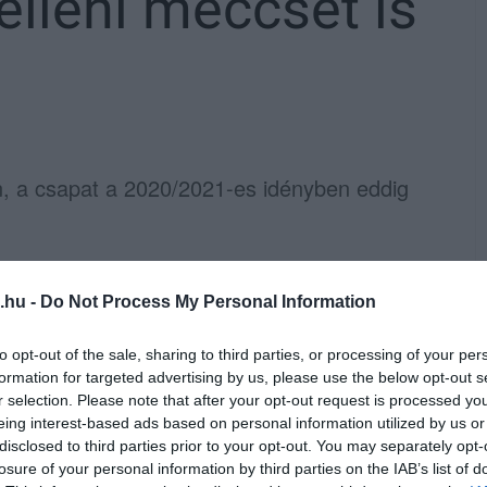
elleni meccsét is
, a csapat a 2020/2021-es idényben eddig
 szeptember 26-ra kiírt MOL-Pick Szeged –
t. A Bajnokok Ligájában is érdekelt
.hu -
Do Not Process My Personal Information
értesítette arról, hogy az Eger több
to opt-out of the sale, sharing to third parties, or processing of your per
formation for targeted advertising by us, please use the below opt-out s
r selection. Please note that after your opt-out request is processed y
n van a vírus, náluk is voltak pozitív
eing interest-based ads based on personal information utilized by us or
disclosed to third parties prior to your opt-out. You may separately opt-
egkezdi szereplését a Pastor-legénység a
losure of your personal information by third parties on the IAB’s list of