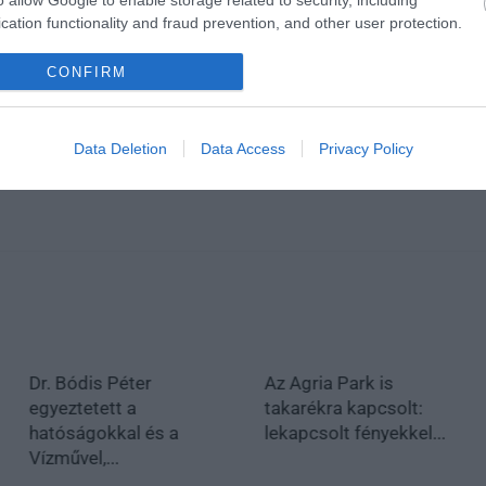
cation functionality and fraud prevention, and other user protection.
en bennünket az EGRI ÜGYEK Google Hírek oldalán!
CONFIRM
Data Deletion
Data Access
Privacy Policy
Dr. Bódis Péter
Az Agria Park is
egyeztetett a
takarékra kapcsolt:
hatóságokkal és a
lekapcsolt fényekkel...
Vízművel,...