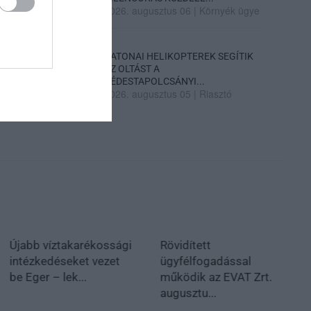
2026. augusztus 06
|
Környék ügye
KATONAI HELIKOPTEREK SEGÍTIK
AZ OLTÁST A
DÉDESTAPOLCSÁNYI...
2026. augusztus 05
|
Riasztó
Újabb víztakarékossági
Rövidített
intézkedéseket vezet
ügyfélfogadással
be Eger – lek...
működik az EVAT Zrt.
augusztu...