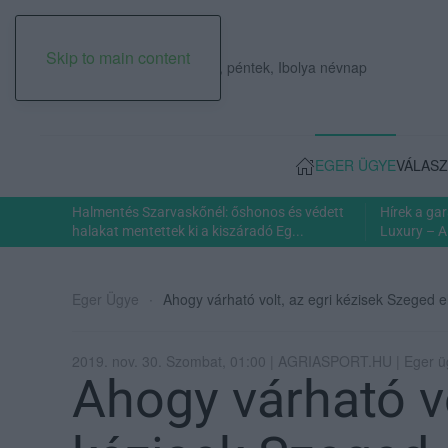
Skip to main content
2026. augusztus 07., péntek, Ibolya névnap
EGER ÜGYE
VÁLASZ
Halmentés Szarvaskőnél: őshonos és védett
Hírek a ga
halakat mentettek ki a kiszáradó Eg...
Luxury – A
Eger Ügye
Ahogy várható volt, az egri kézisek Szeged el
2019. nov. 30. Szombat, 01:00 | AGRIASPORT.HU | Eger 
Ahogy várható vo