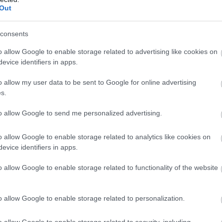
Out
szprémi KKFT - Csurgói KK
consents
övetkező mérkőzése október 6-ra van kiírva,
o allow Google to enable storage related to advertising like cookies on
evice identifiers in apps.
 Ferenc Sportcsarnokba. Csak remélni
övidebb időn belül visszatérnek a régi
o allow my user data to be sent to Google for online advertising
s.
to allow Google to send me personalized advertising.
o allow Google to enable storage related to analytics like cookies on
s győzelmet aratott a Szeged ellen az
evice identifiers in apps.
o allow Google to enable storage related to functionality of the website
o allow Google to enable storage related to personalization.
o allow Google to enable storage related to security, including