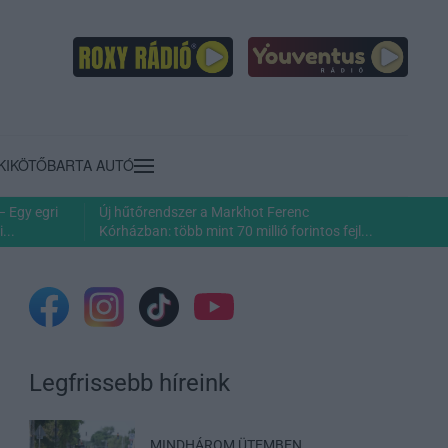
KIKÖTŐ
BARTA AUTÓ
– Egy egri
Új hűtőrendszer a Markhot Ferenc
...
Kórházban: több mint 70 millió forintos fejl...
Legfrissebb híreink
MINDHÁROM ÜTEMBEN