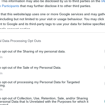
. Ha nem is a legerősebb összeállításban,
. This information may also be disclosed by us to third parties on the
IA
Participants
that may further disclose it to other third parties.
, Lengyelországban esedékes Bajnokok Ligája
 that this website/app uses one or more Google services and may gath
including but not limited to your visit or usage behaviour. You may click 
 to Google and its third-party tags to use your data for below specifi
 jelenlegi helyzetnek. Tóth Edmond edző
ogle consent section.
ttak le a 2020/2021-es idényben
,
kalász) a mezőnyben, amely már öt meccsen
l Data Processing Opt Outs
o opt-out of the Sharing of my personal data.
In
o opt-out of the Sale of my Personal Data.
Fotó: pixabay.com
In
ést játszottak le. A Gyöngyös a Budakalász
to opt-out of processing my Personal Data for Targeted
ing.
os a Tatabánya otthonában diadalmaskodott.
In
sztani az SBS-Eger – Telekom Veszprém, a
o opt-out of Collection, Use, Retention, Sale, and/or Sharing
ersonal Data that Is Unrelated with the Purposes for which it
Orosházi FKSE-LINAMAR - Dabasi KC, a
lected.