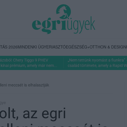
TÁS 2026
MINDENKI ÜGYE
RIASZTÓ
EGÉSZSÉG+
OTTHON & DESIGN
rázsból: Chery Tiggo 9 PHEV
„Nem tettünk nyomást a fiunkra” 
 kínai prémium, amely már nem...
család története, amely a Rapid Wi
leni meccsét is elhalasztják
ügye
lt, az egri