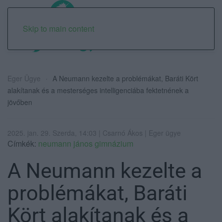
Skip to main content
Eger Ügye
A Neumann kezelte a problémákat, Baráti Kört
alakítanak és a mesterséges intelligenciába fektetnének a
jövőben
2025. jan. 29. Szerda, 14:03 | Csarnó Ákos | Eger ügye
Címkék:
neumann jános gimnázium
A Neumann kezelte a
problémákat, Baráti
Kört alakítanak és a