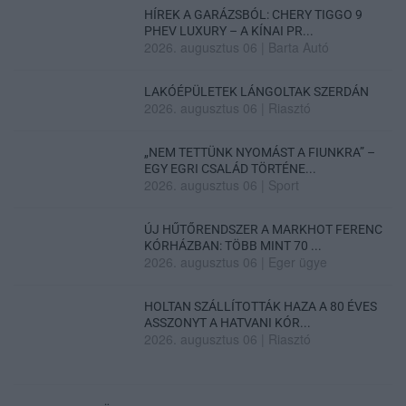
HÍREK A GARÁZSBÓL: CHERY TIGGO 9
PHEV LUXURY – A KÍNAI PR...
2026. augusztus 06
|
Barta Autó
LAKÓÉPÜLETEK LÁNGOLTAK SZERDÁN
2026. augusztus 06
|
Riasztó
„NEM TETTÜNK NYOMÁST A FIUNKRA” –
EGY EGRI CSALÁD TÖRTÉNE...
2026. augusztus 06
|
Sport
ÚJ HŰTŐRENDSZER A MARKHOT FERENC
KÓRHÁZBAN: TÖBB MINT 70 ...
2026. augusztus 06
|
Eger ügye
HOLTAN SZÁLLÍTOTTÁK HAZA A 80 ÉVES
ASSZONYT A HATVANI KÓR...
2026. augusztus 06
|
Riasztó