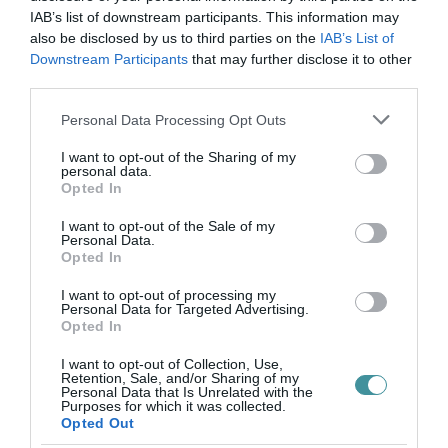
IAB’s list of downstream participants. This information may
A Neumann Baráti Kör létrehozásával az
also be disclosed by us to third parties on the
IAB’s List of
iskola célja, hogy összefogja a volt
Downstream Participants
that may further disclose it to other
third parties.
diákokat, szülőket és mindazokat, akik
Please note that this website/app uses one or more Google
fontosnak tartják az iskola szellemiségének
Personal Data Processing Opt Outs
services and may gather and store information including but
megőrzését.
Az igazgató hangsúlyozta, hogy
not limited to your visit or usage behaviour. You may click to
I want to opt-out of the Sharing of my
personal data.
az iskola jövője szorosan összefügg a szülők,
grant or deny consent to Google and its third-party tags to
Opted In
use your data for below specified purposes in below Google
a gazdasági környezet és a volt diákok
consent section.
I want to opt-out of the Sale of my
támogatásával. Az iskola fenntartásához
Personal Data.
Opted In
szükséges anyagi források biztosítása mellett
I want to opt-out of processing my
fontosnak tartják az oktatási programok
Personal Data for Targeted Advertising.
Opted In
fejlesztését is,
különös tekintettel az MI
(mesterséges intelligencia) beépítésére a
I want to opt-out of Collection, Use,
Retention, Sale, and/or Sharing of my
tanításba
.
Personal Data that Is Unrelated with the
Purposes for which it was collected.
Opted Out
Az igazgató kiemelte, hogy az iskola nem