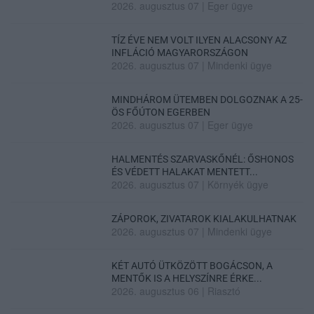
2026. augusztus 07
|
Eger ügye
TÍZ ÉVE NEM VOLT ILYEN ALACSONY AZ
INFLÁCIÓ MAGYARORSZÁGON
2026. augusztus 07
|
Mindenki ügye
MINDHÁROM ÜTEMBEN DOLGOZNAK A 25-
ÖS FŐÚTON EGERBEN
2026. augusztus 07
|
Eger ügye
HALMENTÉS SZARVASKŐNÉL: ŐSHONOS
ÉS VÉDETT HALAKAT MENTETT...
2026. augusztus 07
|
Környék ügye
ZÁPOROK, ZIVATAROK KIALAKULHATNAK
2026. augusztus 07
|
Mindenki ügye
KÉT AUTÓ ÜTKÖZÖTT BOGÁCSON, A
MENTŐK IS A HELYSZÍNRE ÉRKE...
2026. augusztus 06
|
Riasztó