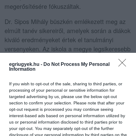
megerősítésére fókuszáltak.
Dr. Sipos Mihály büszkén emlékezett meg az
elmúlt tanév sikereiről, amelyek során a diákok
kiváló eredményeket értek el tanulmányi
versenyeken. Az iskola a megye legsikeresebb
intézménye lett e téren, bár a szakképzés
egriugyek.hu -
Do Not Process My Personal
hiánya miatt a versenyeredmények főként a
Information
gimnáziumi képzésben születtek. Az igazgató
kiemelte, hogy az iskola fenntartásához
If you wish to opt-out of the sale, sharing to third parties, or
processing of your personal or sensitive information for
szükséges források biztosítása érdekében az
targeted advertising by us, please use the below opt-out
Egri Tankerülethez került az Arany János
section to confirm your selection. Please note that after your
opt-out request is processed you may continue seeing
Tehetséggondozó Program kollégiumi része,
interest-based ads based on personal information utilized by
ami hosszú távú megoldást jelentett a
us or personal information disclosed to third parties prior to
your opt-out. You may separately opt-out of the further
pénzügyi nehézségek enyhítésére.
disclosure of your personal information by third parties on the