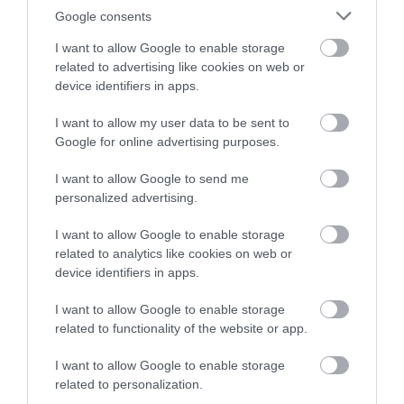
Google consents
kívánja a szülőkre hárítani a pénzügyi
terheket, és örülnek annak, hogy a volt diákok
I want to allow Google to enable storage
related to advertising like cookies on web or
is aktívan segítik az intézményt. A Neumann
device identifiers in apps.
Baráti Kör létrehozása mellett további tervek
I want to allow my user data to be sent to
között szerepel az oktatási programok
Google for online advertising purposes.
bővítése és a szakmai megújulás elősegítése.
I want to allow Google to send me
Az iskola célja, hogy továbbra is a megye
personalized advertising.
egyik legjobb oktatási intézménye maradjon,
és ebben mindenki támogatására szükség
I want to allow Google to enable storage
related to analytics like cookies on web or
van.
device identifiers in apps.
I want to allow Google to enable storage
related to functionality of the website or app.
Ne maradjon le a legfrissebb hírekről, kövessen
I want to allow Google to enable storage
related to personalization.
bennünket az EGRI ÜGYEK Google Hírek oldalán!