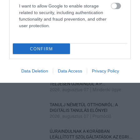
I want to allow Google to enable storage
related to security, including authentication
VISSZA A FŐOLDALRA
functionality and fraud prevention, and other
user protection.
CONFIRM
Legfrissebb híreink
Data Deletion
Data Access
Privacy Policy
TÖBB MINT EGY HÓNAP IS LEHET, MIRE
TELJESEN ÚJRAINDUL A P...
2026. augusztus 07
|
Mindenki ügye
TANULJ NÉMETÜL OTTHONRÓL: A
DIGITÁLIS TANULÁS ELŐNYEI
2026. augusztus 07
|
Promóció
ÚJRAINDULNAK A KORÁBBAN
LEÁLLÍTOTT SZOLGÁLTATÁSOK AZ EGRI...