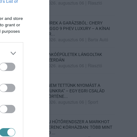
B’s List of
2026. augusztus 06
|
Riasztó
er and store
HÍREK A GARÁZSBÓL: CHERY
to grant or
TIGGO 9 PHEV LUXURY – A KÍNAI
ed purposes
PR...
2026. augusztus 06
|
Barta Autó
LAKÓÉPÜLETEK LÁNGOLTAK
SZERDÁN
2026. augusztus 06
|
Riasztó
„NEM TETTÜNK NYOMÁST A
FIUNKRA” – EGY EGRI CSALÁD
TÖRTÉNE...
2026. augusztus 06
|
Sport
ÚJ HŰTŐRENDSZER A MARKHOT
FERENC KÓRHÁZBAN: TÖBB MINT
70 ...