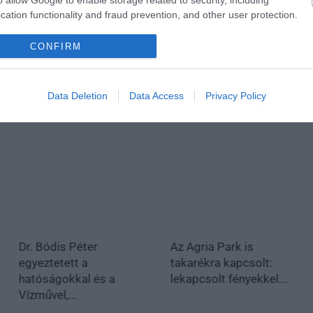
cation functionality and fraud prevention, and other user protection.
CONFIRM
Data Deletion
Data Access
Privacy Policy
Dr. Bódis Péter
Az Agria Park is
egyeztetett a
takarékra kapcsolt:
hatóságokkal és a
lekapcsolt fényekkel...
Vízművel,...