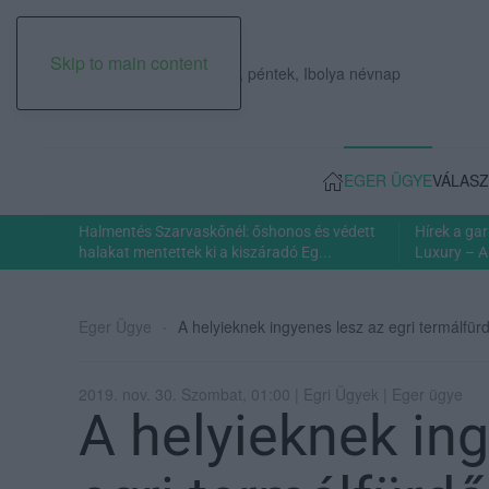
Skip to main content
2026. augusztus 07., péntek, Ibolya névnap
EGER ÜGYE
VÁLASZ
Halmentés Szarvaskőnél: őshonos és védett
Hírek a ga
halakat mentettek ki a kiszáradó Eg...
Luxury – A
Eger Ügye
A helyieknek ingyenes lesz az egri termálfür
2019. nov. 30. Szombat, 01:00 | Egri Ügyek | Eger ügye
A helyieknek in