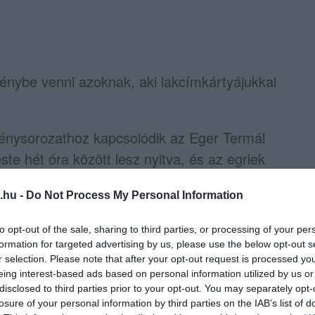
nybe venni azoknak, aki lakcímkártyájukkal
nysorozathoz kapcsolódik az Eger Termál
ste hét óra között lesz nyitva, és az egriek
etlenül.
.hu -
Do Not Process My Personal Information
to opt-out of the sale, sharing to third parties, or processing of your per
formation for targeted advertising by us, please use the below opt-out s
r selection. Please note that after your opt-out request is processed y
eing interest-based ads based on personal information utilized by us or
en bennünket az EGRI ÜGYEK Google Hírek oldalán!
disclosed to third parties prior to your opt-out. You may separately opt-
losure of your personal information by third parties on the IAB’s list of