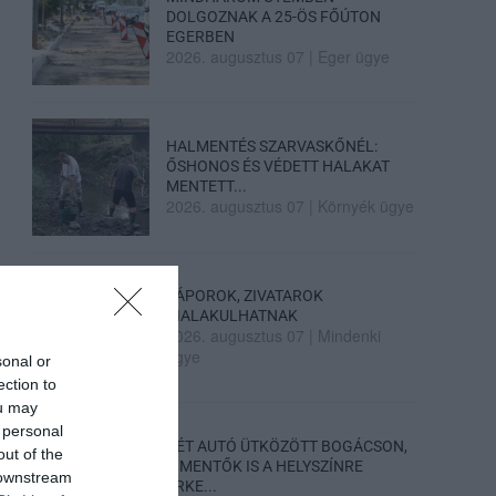
DOLGOZNAK A 25-ÖS FŐÚTON
EGERBEN
2026. augusztus 07
|
Eger ügye
HALMENTÉS SZARVASKŐNÉL:
ŐSHONOS ÉS VÉDETT HALAKAT
MENTETT...
2026. augusztus 07
|
Környék ügye
ZÁPOROK, ZIVATAROK
KIALAKULHATNAK
2026. augusztus 07
|
Mindenki
ügye
sonal or
ection to
ou may
 personal
KÉT AUTÓ ÜTKÖZÖTT BOGÁCSON,
out of the
A MENTŐK IS A HELYSZÍNRE
 downstream
ÉRKE...