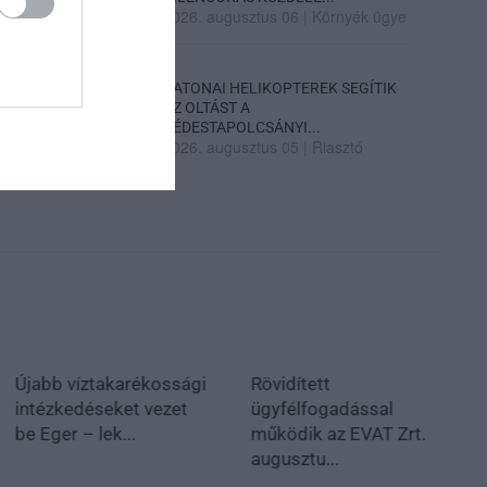
2026. augusztus 06
|
Környék ügye
KATONAI HELIKOPTEREK SEGÍTIK
AZ OLTÁST A
DÉDESTAPOLCSÁNYI...
2026. augusztus 05
|
Riasztó
Újabb víztakarékossági
Rövidített
intézkedéseket vezet
ügyfélfogadással
be Eger – lek...
működik az EVAT Zrt.
augusztu...