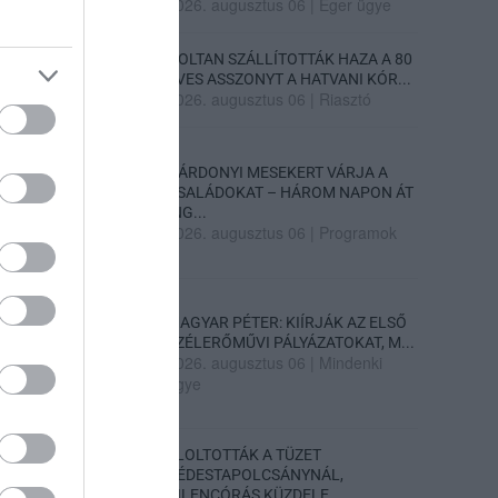
2026. augusztus 06
|
Eger ügye
HOLTAN SZÁLLÍTOTTÁK HAZA A 80
ÉVES ASSZONYT A HATVANI KÓR...
2026. augusztus 06
|
Riasztó
GÁRDONYI MESEKERT VÁRJA A
CSALÁDOKAT – HÁROM NAPON ÁT
ING...
2026. augusztus 06
|
Programok
MAGYAR PÉTER: KIÍRJÁK AZ ELSŐ
SZÉLERŐMŰVI PÁLYÁZATOKAT, M...
2026. augusztus 06
|
Mindenki
ügye
ELOLTOTTÁK A TÜZET
DÉDESTAPOLCSÁNYNÁL,
KILENCÓRÁS KÜZDELE...