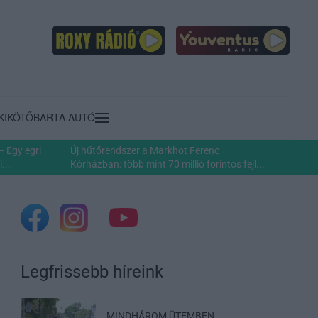
KIKÖTŐ
BARTA AUTÓ
– Egy egri
Új hűtőrendszer a Markhot Ferenc
...
Kórházban: több mint 70 millió forintos fejl...
Legfrissebb híreink
MINDHÁROM ÜTEMBEN