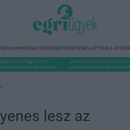
TÁS 2026
MINDENKI ÜGYE
RIASZTÓ
EGÉSZSÉG+
OTTHON & DESIGN
rázsból: Chery Tiggo 9 PHEV
„Nem tettünk nyomást a fiunkra” 
 kínai prémium, amely már nem...
család története, amely a Rapid Wi
dő
gyenes lesz az