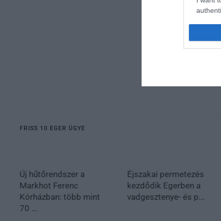
authenti
FRISS 10 EGER ÜGYE
Új hűtőrendszer a
Éjszakai permetezés
Markhot Ferenc
kezdődik Egerben a
Kórházban: több mint
vadgesztenye- és p...
70 ...