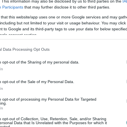
. This information may also be disclosed by us to third parties on the
IA
Participants
that may further disclose it to other third parties.
 that this website/app uses one or more Google services and may gath
including but not limited to your visit or usage behaviour. You may click 
 to Google and its third-party tags to use your data for below specifi
ogle consent section.
l Data Processing Opt Outs
o opt-out of the Sharing of my personal data.
In
o opt-out of the Sale of my Personal Data.
In
to opt-out of processing my Personal Data for Targeted
ing.
In
o opt-out of Collection, Use, Retention, Sale, and/or Sharing
ersonal Data that Is Unrelated with the Purposes for which it
lected.