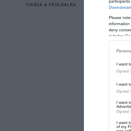
participants
VISSZA A FŐOLDALRA
Downstream 
Please note
information 
deny consent
in below Go
Persona
I want t
Opted 
I want t
Opted 
I want 
Advertis
Opted 
I want t
of my P
was col