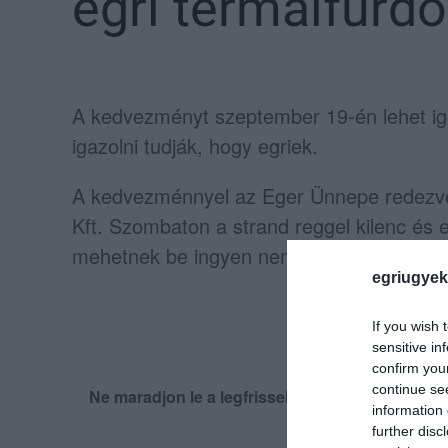
egri termálfürdő
A kedvezményt szeptember 19-én lehet igé
igazolni tudják, hogy egriek.
A kedvezménnyel az Eger Ünnepe redezvé
Kft. Szombaton a strand reggel kilenc és e
mehetnek be ingyen nemtől és kortól függ
egriugyek
If you wish 
sensitive in
confirm you
continue se
Ne maradjon le a legfrissebb hírekről, kövess
information 
further disc