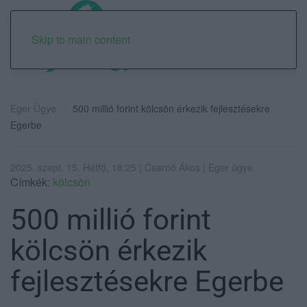
Skip to main content
Eger Ügye
500 millió forint kölcsön érkezik fejlesztésekre
Egerbe
2025. szept. 15. Hétfő, 18:25 | Csarnó Ákos | Eger ügye
Címkék:
kölcsön
500 millió forint
kölcsön érkezik
fejlesztésekre Egerbe