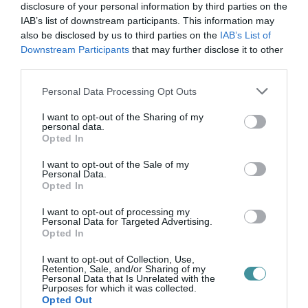
disclosure of your personal information by third parties on the
IAB’s list of downstream participants. This information may
also be disclosed by us to third parties on the
IAB’s List of
Downstream Participants
that may further disclose it to other
third parties.
Legfrissebb híreink
Please note that this website/app uses one or more Google
Personal Data Processing Opt Outs
services and may gather and store information including but
not limited to your visit or usage behaviour. You may click to
I want to opt-out of the Sharing of my
personal data.
grant or deny consent to Google and its third-party tags to
Opted In
35 PERCES TANÓRÁK ÉS KEVESEBB HÁZI
use your data for below specified purposes in below Google
FELADAT JÖHET AZ ALSÓ ...
consent section.
I want to opt-out of the Sale of my
2026. augusztus 08
|
Mindenki ügye
Personal Data.
Opted In
I want to opt-out of processing my
Personal Data for Targeted Advertising.
Opted In
BAKA ANDRÁST JELÖLI KÖZTÁRSASÁGI
I want to opt-out of Collection, Use,
ELNÖKNEK A TISZA
Retention, Sale, and/or Sharing of my
2026. augusztus 08
|
Mindenki ügye
Personal Data that Is Unrelated with the
Purposes for which it was collected.
Opted Out