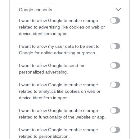
Google consents
I want to allow Google to enable storage
ÚJ MAGYAR KÜLÜGYI STRATÉGIA KÉSZÜL,
related to advertising like cookies on web or
TELJES SZAKÍTÁS JÖN A...
device identifiers in apps.
2026. augusztus 08
|
Mindenki ügye
I want to allow my user data to be sent to
Google for online advertising purposes.
I want to allow Google to send me
personalized advertising.
TATA ELBŰVÖLŐ LÁTVÁNYOSSÁGAI,
AMIKÉRT ÉRDEMES MEGNÉZNI
2026. augusztus 08
|
Promóció
I want to allow Google to enable storage
related to analytics like cookies on web or
device identifiers in apps.
I want to allow Google to enable storage
related to functionality of the website or app.
TÖBB MINT EGY HÓNAP IS LEHET, MIRE
TELJESEN ÚJRAINDUL A P...
I want to allow Google to enable storage
2026. augusztus 07
|
Mindenki ügye
related to personalization.