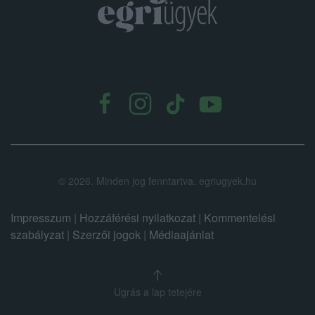
.
©
2026.
Minden jog fenntartva. egriugyek.hu
Impresszum
|
Hozzáférési nyilatkozat
|
Kommentelési
szabályzat
|
Szerzői jogok
|
Médiaajánlat
Ugrás a lap tetejére