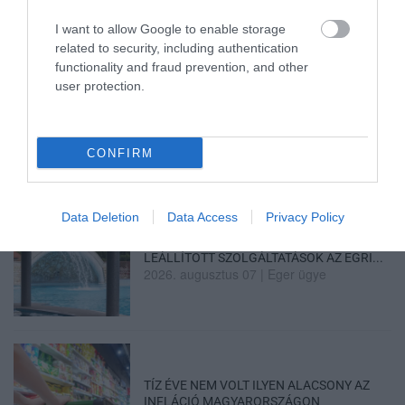
I want to allow Google to enable storage
related to security, including authentication
functionality and fraud prevention, and other
user protection.
TANULJ NÉMETÜL OTTHONRÓL: A
DIGITÁLIS TANULÁS ELŐNYEI
2026. augusztus 07
|
Promóció
CONFIRM
Data Deletion
Data Access
Privacy Policy
ÚJRAINDULNAK A KORÁBBAN
LEÁLLÍTOTT SZOLGÁLTATÁSOK AZ EGRI...
2026. augusztus 07
|
Eger ügye
TÍZ ÉVE NEM VOLT ILYEN ALACSONY AZ
INFLÁCIÓ MAGYARORSZÁGON