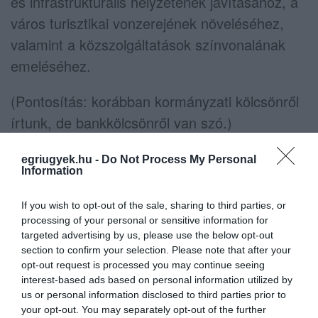
és infrastrukturális helyzetének javításához, a
város turisztikai vonzerejének növeléséhez,
valamint a közszolgáltatások színvonalának
emeléséhez.
(Pontosítás: korábban kormányzati kölcsönről
írtunk, de bankkölcsönről van szó.)
egriugyek.hu -
Do Not Process My Personal
Information
If you wish to opt-out of the sale, sharing to third parties, or
Ne maradjon le a legfrissebb hírekről, kövessen
processing of your personal or sensitive information for
bennünket az EGRI ÜGYEK Google Hírek oldalán!
targeted advertising by us, please use the below opt-out
section to confirm your selection. Please note that after your
opt-out request is processed you may continue seeing
interest-based ads based on personal information utilized by
VISSZA A FŐOLDALRA
us or personal information disclosed to third parties prior to
your opt-out. You may separately opt-out of the further