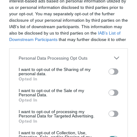
tófalu
interest-based ads based on personal information utilized by
us or personal information disclosed to third parties prior to
your opt-out. You may separately opt-out of the further
disclosure of your personal information by third parties on the
IAB’s list of downstream participants. This information may
A FACEBOOKON SZIDTA A RENDŐRÖKET EGY TÓFALUI FÉRFI,
KÖZMUNKÁRA FOGNÁK
also be disclosed by us to third parties on the
IAB’s List of
2021. november 29
|
Környék ügye
Downstream Participants
that may further disclose it to other
A Heves Megyei Főügyészség közleménye szerint még tavaly
third parties.
októberben egy tófalui férfi kihívta a rendőrséget a lakásához,
Please note that this website/app uses one or more Google
Personal Data Processing Opt Outs
mivel a háza előtt, az utcán nagyobb csoport gyűlt össze, akik
services and may gather and store information including but
felindultan s...
not limited to your visit or usage behaviour. You may click to
I want to opt-out of the Sharing of my
personal data.
grant or deny consent to Google and its third-party tags to
Opted In
TÓFALUN TŰNT EL FÉLMILLIÁRD FORINT KÖZPÉNZ
use your data for below specified purposes in below Google
2024. december 02
| Csarnó Ákos |
Mindenki ügye
consent section.
I want to opt-out of the Sale of my
Egymilliárd forint közeli összegből építették azt a
Personal Data.
Opted In
szarvasmarhatartó telepet Tófalun, amelyre Süli János volt
paksügyi miniszter fiának a cége 468 millió forintos uniós
I want to opt-out of processing my
támogatást kapott évekkel e...
Personal Data for Targeted Advertising.
Opted In
I want to opt-out of Collection, Use,