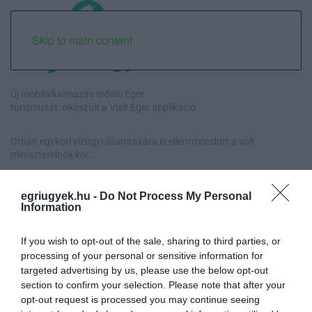
Skip to main content
Új mobilalkalmazás erősíti Eger
turizmusát: elkészült a Visit Eger applikáció
Orbán egykori vízügyi államtitkára is ellentmondott a volt
miniszterelnök kor...
Halmentés Szarvaskőnél: őshonos és védett halakat mentettek ki a
egriugyek.hu -
Do Not Process My Personal
kiszáradó Eg...
Information
„Nem tettünk nyomást a fiunkra” – Egy egri család története, amely
If you wish to opt-out of the sale, sharing to third parties, or
a Rapid Wi...
processing of your personal or sensitive information for
targeted advertising by us, please use the below opt-out
section to confirm your selection. Please note that after your
opt-out request is processed you may continue seeing