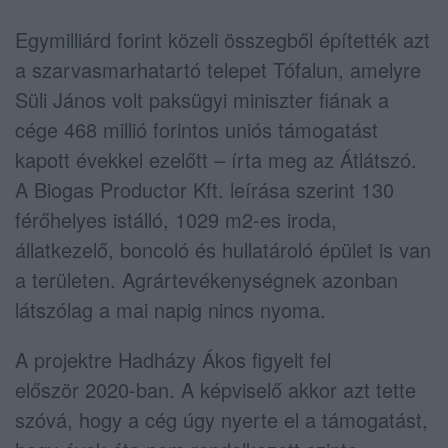
Egymilliárd forint közeli összegből építették azt
a szarvasmarhatartó telepet Tófalun, amelyre
Süli János volt paksügyi miniszter fiának a
cége 468 millió forintos uniós támogatást
kapott évekkel ezelőtt – írta meg az Átlátszó.
A Biogas Productor Kft. leírása szerint 130
férőhelyes istálló, 1029 m2-es iroda,
állatkezelő, boncoló és hullatároló épület is van
a területen. Agrártevékenységnek azonban
látszólag a mai napig nincs nyoma.
A projektre Hadházy Ákos figyelt fel
először 2020-ban. A képviselő akkor azt tette
szóvá, hogy a cég úgy nyerte el a támogatást,