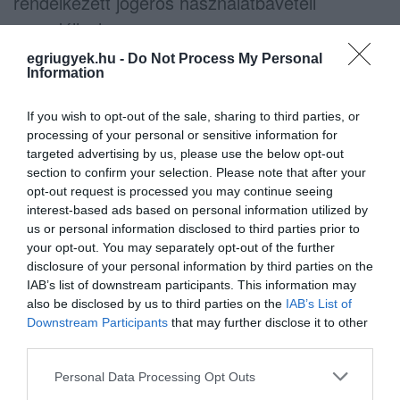
rendelkezett jogerős használatbavételi
engedéllyel.
egriugyek.hu -
Do Not Process My Personal
Az Integritás Hatóság ezért feljelentést tett
Information
ismeretlen tettes ellen a Nemzeti Adó-és
If you wish to opt-out of the sale, sharing to third parties, or
Vámhivatalnál (NAV) költségvetési csalás
processing of your personal or sensitive information for
bűntette és hamis magánokirat
targeted advertising by us, please use the below opt-out
section to confirm your selection. Please note that after your
felhasználásának vétsége miatt.
opt-out request is processed you may continue seeing
interest-based ads based on personal information utilized by
Bővebben még az
Átlátszón
.
us or personal information disclosed to third parties prior to
your opt-out. You may separately opt-out of the further
disclosure of your personal information by third parties on the
IAB’s list of downstream participants. This information may
also be disclosed by us to third parties on the
IAB’s List of
Downstream Participants
that may further disclose it to other
third parties.
Please note that this website/app uses one or more Google
Personal Data Processing Opt Outs
Ne maradjon le a legfrissebb hírekről, kövessen
services and may gather and store information including but