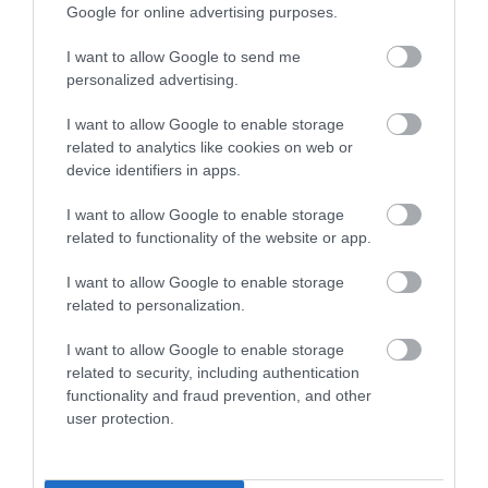
Google for online advertising purposes.
ITTASAN RANDALÍROZOTT EGER
I want to allow Google to send me
BELVÁROSÁBAN: ÜZLETEK KIRAKATA...
personalized advertising.
2026. augusztus 09
|
Riasztó
I want to allow Google to enable storage
related to analytics like cookies on web or
device identifiers in apps.
I want to allow Google to enable storage
ORBÁN EGYKORI VÍZÜGYI ÁLLAMTITKÁRA
related to functionality of the website or app.
IS ELLENTMONDOTT A VOL...
2026. augusztus 09
|
Mindenki ügye
I want to allow Google to enable storage
related to personalization.
I want to allow Google to enable storage
related to security, including authentication
functionality and fraud prevention, and other
A GYAKORNOKI MUNKA: LEHETŐSÉGEK ÉS
user protection.
KIHÍVÁSOK A KARRIER KE...
2026. augusztus 09
|
Promóció