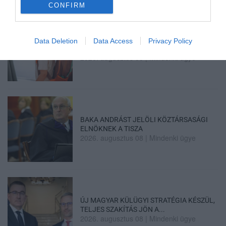
CONFIRM
35 PERCES TANÓRÁK ÉS KEVESEBB HÁZI
Data Deletion
Data Access
Privacy Policy
FELADAT JÖHET AZ ALSÓ ...
2026. augusztus 08
|
Mindenki ügye
BAKA ANDRÁST JELÖLI KÖZTÁRSASÁGI
ELNÖKNEK A TISZA
2026. augusztus 08
|
Mindenki ügye
ÚJ MAGYAR KÜLÜGYI STRATÉGIA KÉSZÜL,
TELJES SZAKÍTÁS JÖN A...
2026. augusztus 08
|
Mindenki ügye