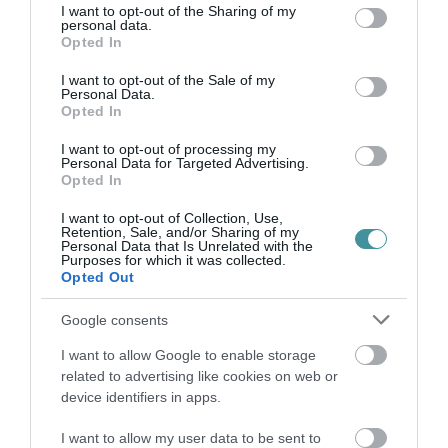
not limited to your visit or usage behaviour. You may click to
I want to opt-out of the Sharing of my
bennünket az EGRI ÜGYEK Google Hírek oldalán!
personal data.
grant or deny consent to Google and its third-party tags to
Opted In
use your data for below specified purposes in below Google
consent section.
I want to opt-out of the Sale of my
VISSZA A FŐOLDALRA
Personal Data.
Opted In
I want to opt-out of processing my
Personal Data for Targeted Advertising.
Opted In
I want to opt-out of Collection, Use,
Retention, Sale, and/or Sharing of my
Personal Data that Is Unrelated with the
Legfrissebb híreink
Purposes for which it was collected.
Opted Out
Google consents
AZ ENDODONCIÁBAN
NÉLKÜLÖZHETETLEN ESZKÖZÖK
I want to allow Google to enable storage
2026. augusztus 09
|
Promóció
related to advertising like cookies on web or
device identifiers in apps.
I want to allow my user data to be sent to