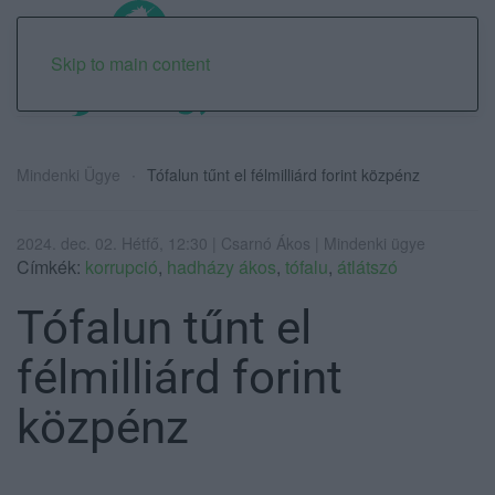
Skip to main content
Mindenki Ügye
Tófalun tűnt el félmilliárd forint közpénz
2024. dec. 02. Hétfő, 12:30 | Csarnó Ákos | Mindenki ügye
Címkék:
korrupció
,
hadházy ákos
,
tófalu
,
átlátszó
Tófalun tűnt el
félmilliárd forint
közpénz