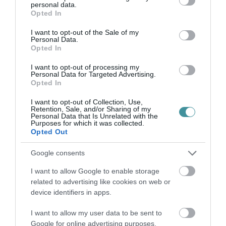
personal data.
illetve a Kétfarkú Kutyapárt is tüntetett). Magyar Péter szerint a
grant or deny consent to Google and its third-party tags to
Opted In
Tisza p...
use your data for below specified purposes in below Google
consent section.
I want to opt-out of the Sale of my
Personal Data.
A LEPUKKANT MAGYAR EGÉSZSÉGÜGY BAJAIT A TIZENÖT ÉVE
Opted In
KÉTHARMADDAL KORMÁNYZÓ FIDESZ A TISZÁRA KENI
2025. április 14
| Csarnó Ákos |
Mindenki ügye
I want to opt-out of processing my
Az egészségügyi államtitkár „kórház-road show”-ba kezdett, Kulja
Personal Data for Targeted Advertising.
Opted In
András pedig köszöni a segítséget. Tavaly nyáron Magyar Péter,
a Tisza párt elnöke, és Kulja András, orvos végzettségű EP-
I want to opt-out of Collection, Use,
képviselő...
Retention, Sale, and/or Sharing of my
Personal Data that Is Unrelated with the
Purposes for which it was collected.
PAJTÓK GÁBOR SZERINT IS A TISZA MIATT NEM FEJLŐDIK AZ
Opted Out
EGRI KÓRHÁZ!
2025. április 15
| Csarnó Ákos |
Eger ügye
Google consents
Pajtók Gábor 2014 és 2022 között a Heves Megyei
I want to allow Google to enable storage
Kormányhivatalt vezető kormánymegbízott volt, 2022-től
related to advertising like cookies on web or
országgyűlési képviselő a Fidesz színeiben. Kedden a közösségi
device identifiers in apps.
oldalán egy posztban a Tisza Pá...
I want to allow my user data to be sent to
SZABÓ RÓBERT, A MEGYEI KÖZGYŰLÉS ALELNÖKE SZERINT A
Google for online advertising purposes.
TISZA HERGEL, HOGY LEPUKKANTAK AZ ORSZÁG KÓRHÁZAI