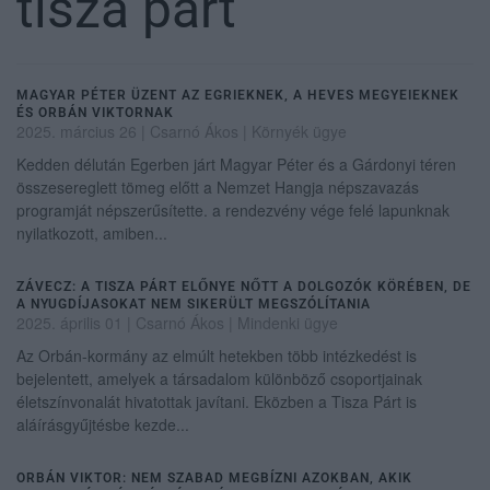
tisza párt
MAGYAR PÉTER ÜZENT AZ EGRIEKNEK, A HEVES MEGYEIEKNEK
ÉS ORBÁN VIKTORNAK
2025. március 26
| Csarnó Ákos |
Környék ügye
Kedden délután Egerben járt Magyar Péter és a Gárdonyi téren
összesereglett tömeg előtt a Nemzet Hangja népszavazás
programját népszerűsítette. a rendezvény vége felé lapunknak
nyilatkozott, amiben...
ZÁVECZ: A TISZA PÁRT ELŐNYE NŐTT A DOLGOZÓK KÖRÉBEN, DE
A NYUGDÍJASOKAT NEM SIKERÜLT MEGSZÓLÍTANIA
2025. április 01
| Csarnó Ákos |
Mindenki ügye
Az Orbán-kormány az elmúlt hetekben több intézkedést is
bejelentett, amelyek a társadalom különböző csoportjainak
életszínvonalát hivatottak javítani. Eközben a Tisza Párt is
aláírásgyűjtésbe kezde...
ORBÁN VIKTOR: NEM SZABAD MEGBÍZNI AZOKBAN, AKIK