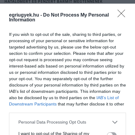
HATALOMÉRT ÉS PÉNZÉRT BÁRMIT MEGTENNÉNEK
2025. április 11
| Csarnó Ákos |
Mindenki ügye
egriugyek.hu -
Do Not Process My Personal
A miniszterelnök a Kossuth Rádió péntek reggeli műsorában
Information
értékelte a kormány munkáját, és hangsúlyozta: céljuk a
gazdasági stabilitás megerősítése, az infláció visszaszorítása és a
„vámbéke” megte...
If you wish to opt-out of the sale, sharing to third parties, or
processing of your personal or sensitive information for
targeted advertising by us, please use the below opt-out
BAYER ZSOLT ÉS A CIVIL ÖSSZEFOGÁS FÓRUM DEMONSTRÁCIÓT
section to confirm your selection. Please note that after your
SZERVEZ A MILLENÁRISRA KOLLÁR KINGA BRÜSSZELI BESZÉDE
MIATT
opt-out request is processed you may continue seeing
2025. április 12
| Csarnó Ákos |
Mindenki ügye
interest-based ads based on personal information utilized by
us or personal information disclosed to third parties prior to
A Civil Összefogás Fórum szombatra tüntetést hirdetett a Tisza
your opt-out. You may separately opt-out of the further
Párt egyik európai parlamenti képviselője, Kollár Kinga brüsszeli
disclosure of your personal information by third parties on the
felszólalása miatt. A demonstrációt Bayer Zsolt publicista
IAB’s list of downstream participants. This information may
jelentett...
also be disclosed by us to third parties on the
IAB’s List of
Downstream Participants
that may further disclose it to other
MAGYAR PÉTER: „A HAZA NEM, DE A FIDESZ LEHET
third parties.
ELLENZÉKBEN”
2025. április 13
| Csarnó Ákos |
Mindenki ügye
Please note that this website/app uses one or more Google
Personal Data Processing Opt Outs
A Tisz a párt eredményértékelő gyűlést tartott Budapesten a
services and may gather and store information including but
"Nemzet Hangja" kérdőív tanulságairól (szombaton Bayer Zsolték
not limited to your visit or usage behaviour. You may click to
I want to opt-out of the Sharing of my