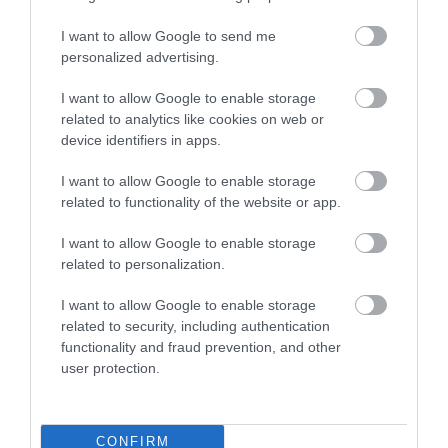
2025. április 15
| Csarnó Ákos |
Eger ügye
I want to allow Google to send me
A nap folyamán írtunk arról, hogy Pajtók Gábor (Fidesz-KDNP)
personalized advertising.
országgyűlési képviselő szerint azért nem fejlődik a Heves
Vármegyei Markhot Ferenc Oktatókórház és Rendelőintézet, mert
I want to allow Google to enable storage
a Tisza Pá...
related to analytics like cookies on web or
device identifiers in apps.
AZ ÁLLAMTITKÁR A TISZA PÁRTOT OKOLTA A
KÓRHÁZFEJLESZTÉSEK ELMARADÁSÁÉRT, DE EGY FELÚJÍTOTT
I want to allow Google to enable storage
KÓRHÁZNÁL
related to functionality of the website or app.
2025. április 23
| Csarnó Ákos |
Mindenki ügye
Takács Péter egészségügyi államtitkár szerdán sajtótájékoztatót
I want to allow Google to enable storage
tartott a miskolci Velkey László Gyermekegészségügyi Központ
related to personalization.
előtt, ahol arról beszélt, hogy a kormány elkötelezett az
egészségügy fe...
I want to allow Google to enable storage
related to security, including authentication
functionality and fraud prevention, and other
ORBÁN VIKTOR: A TISZA PÁRT TAGJAI A NEMZET RÉSZEI, MINT A
BALSORS A HIMNUSZBAN
user protection.
2025. április 24
| Csarnó Ákos |
Mindenki ügye
Orbán Viktor meglepetésszerűen részt vett Szijjártó Péter és
Menczer Tamás fórumán szerdán. A miniszterelnök beszédében
CONFIRM