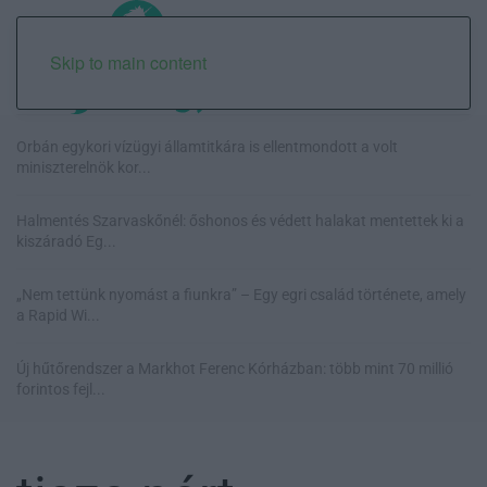
Skip to main content
Orbán egykori vízügyi államtitkára is ellentmondott a volt
miniszterelnök kor...
Halmentés Szarvaskőnél: őshonos és védett halakat mentettek ki a
kiszáradó Eg...
„Nem tettünk nyomást a fiunkra” – Egy egri család története, amely
a Rapid Wi...
Új hűtőrendszer a Markhot Ferenc Kórházban: több mint 70 millió
forintos fejl...