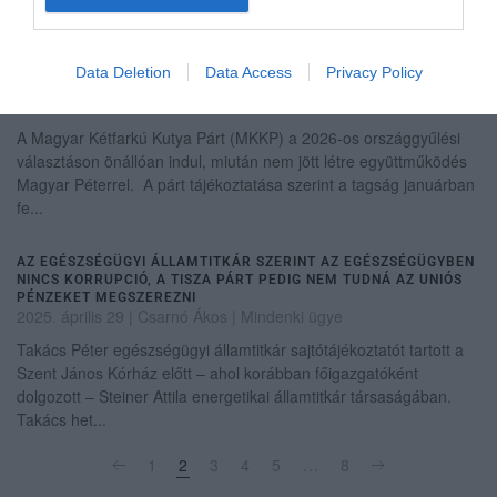
arról beszélt, hogy a 2026-os választási kampány egy új politikai
térben zaj...
Data Deletion
Data Access
Privacy Policy
ÖNÁLLÓAN INDUL A KUTYAPÁRT 2026-BAN
2025. április 27
| Csarnó Ákos |
Mindenki ügye
A Magyar Kétfarkú Kutya Párt (MKKP) a 2026-os országgyűlési
választáson önállóan indul, miután nem jött létre együttműködés
Magyar Péterrel. A párt tájékoztatása szerint a tagság januárban
fe...
AZ EGÉSZSÉGÜGYI ÁLLAMTITKÁR SZERINT AZ EGÉSZSÉGÜGYBEN
NINCS KORRUPCIÓ, A TISZA PÁRT PEDIG NEM TUDNÁ AZ UNIÓS
PÉNZEKET MEGSZEREZNI
2025. április 29
| Csarnó Ákos |
Mindenki ügye
Takács Péter egészségügyi államtitkár sajtótájékoztatót tartott a
Szent János Kórház előtt – ahol korábban főigazgatóként
dolgozott – Steiner Attila energetikai államtitkár társaságában.
Takács het...
1
2
3
4
5
…
8