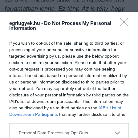
folyamatban lenne. Ez tény. Az is tény, hogy
Magyar Péterék ehhez Brüsszelben tapsolnak,
egriugyek.hu -
Do Not Process My Personal
itthon meg hergelnek, hogy lepukkantak a
Information
kórházak."
If you wish to opt-out of the sale, sharing to third parties, or
processing of your personal or sensitive information for
targeted advertising by us, please use the below opt-out
section to confirm your selection. Please note that after your
opt-out request is processed you may continue seeing
interest-based ads based on personal information utilized by
us or personal information disclosed to third parties prior to
your opt-out. You may separately opt-out of the further
disclosure of your personal information by third parties on the
IAB’s list of downstream participants. This information may
Kapcsolódó cikkek
also be disclosed by us to third parties on the
IAB’s List of
Downstream Participants
that may further disclose it to other
third parties.
PAJTÓK GÁBOR SZERINT IS A TISZA MIATT NEM FEJLŐDIK
Please note that this website/app uses one or more Google
Personal Data Processing Opt Outs
AZ EGRI KÓRHÁZ!
services and may gather and store information including but