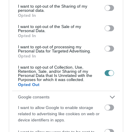
Pajtók Gábor 2014 és 2022 között a Heves Megyei
not limited to your visit or usage behaviour. You may click to
I want to opt-out of the Sharing of my
Kormányhivatalt vezető kormánymegbízott volt, 2022-től
personal data.
grant or deny consent to Google and its third-party tags to
országgyűlési képviselő a Fidesz színeiben. Kedden a közösségi
Opted In
use your data for below specified purposes in below Google
oldalán egy posztban a Tisza Pá...
consent section.
I want to opt-out of the Sale of my
TOVÁBB A CIKKHEZ
Personal Data.
Opted In
A LEPUKKANT MAGYAR EGÉSZSÉGÜGY BAJAIT A TIZENÖT
I want to opt-out of processing my
ÉVE KÉTHARMADDAL KORMÁNYZÓ FI...
Personal Data for Targeted Advertising.
Az egészségügyi államtitkár „kórház-road show”-ba kezdett, Kulja
Opted In
András pedig köszöni a segítséget. Tavaly nyáron Magyar Péter,
a Tisza párt elnöke, és Kulja András, orvos végzettségű EP-
I want to opt-out of Collection, Use,
képviselő...
Retention, Sale, and/or Sharing of my
Personal Data that Is Unrelated with the
Purposes for which it was collected.
TOVÁBB A CIKKHEZ
Opted Out
Google consents
I want to allow Google to enable storage
Ne maradjon le a legfrissebb hírekről, kövessen
related to advertising like cookies on web or
bennünket az EGRI ÜGYEK Google Hírek oldalán!
device identifiers in apps.
I want to allow my user data to be sent to