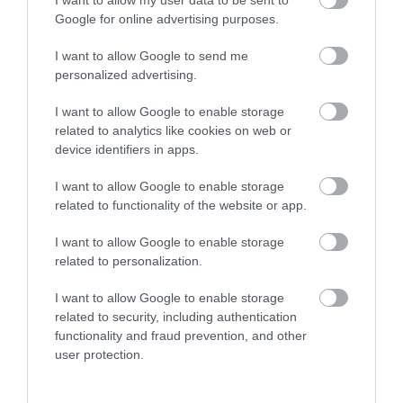
Google for online advertising purposes.
VISSZA A FŐOLDALRA
I want to allow Google to send me
personalized advertising.
I want to allow Google to enable storage
Legfrissebb híreink
related to analytics like cookies on web or
device identifiers in apps.
I want to allow Google to enable storage
KÉT AUTÓ ÜTKÖZÖTT BOGÁCSON, A MENTŐK IS A
HELYSZÍNRE ÉRKE...
related to functionality of the website or app.
2026. augusztus 06
|
Riasztó
I want to allow Google to enable storage
HÍREK A GARÁZSBÓL: CHERY TIGGO 9 PHEV LUXURY – A
related to personalization.
KÍNAI PR...
2026. augusztus 06
|
Barta Autó
I want to allow Google to enable storage
related to security, including authentication
LAKÓÉPÜLETEK LÁNGOLTAK SZERDÁN
functionality and fraud prevention, and other
2026. augusztus 06
|
Riasztó
user protection.
„NEM TETTÜNK NYOMÁST A FIUNKRA” – EGY EGRI CSALÁD
TÖRTÉNE...