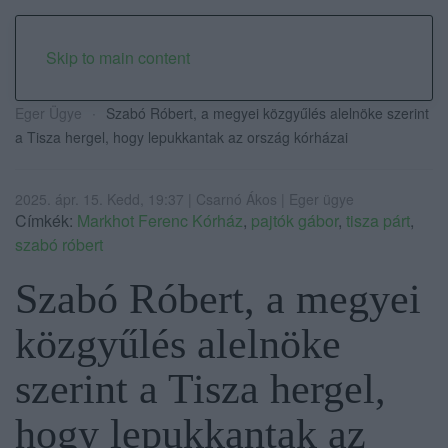
Skip to main content
Eger Ügye
Szabó Róbert, a megyei közgyűlés alelnöke szerint
a Tisza hergel, hogy lepukkantak az ország kórházai
2025. ápr. 15. Kedd, 19:37 | Csarnó Ákos | Eger ügye
Címkék:
Markhot Ferenc Kórház
,
pajtók gábor
,
tisza párt
,
szabó róbert
Szabó Róbert, a megyei
közgyűlés alelnöke
szerint a Tisza hergel,
hogy lepukkantak az