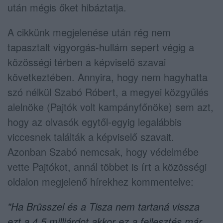
után mégis őket hibáztatja.
A cikkünk megjelenése után rég nem
tapasztalt vigyorgás-hullám sepert végig a
közösségi térben a képviselő szavai
következtében. Annyira, hogy nem hagyhatta
szó nélkül Szabó Róbert, a megyei közgyűlés
alelnöke (Pajtók volt kampányfőnöke) sem azt,
hogy az olvasók egytől-egyig legalábbis
viccesnek találták a képviselő szavait.
Azonban Szabó nemcsak, hogy védelmébe
vette Pajtókot, annál többet is írt a közösségi
oldalon megjelenő hírekhez kommentelve:
"Ha Brüsszel és a Tisza nem tartaná vissza
ezt a 4,5 milliárdot akkor ez a fejlesztés már