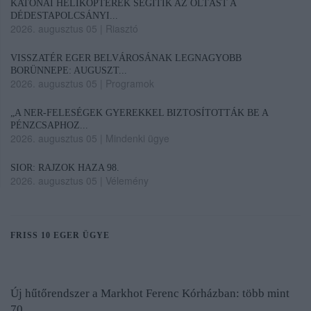
KATONAI HELIKOPTEREK SEGÍTIK AZ OLTÁST A
DÉDESTAPOLCSÁNYI...
2026. augusztus 05
|
Riasztó
VISSZATÉR EGER BELVÁROSÁNAK LEGNAGYOBB
BORÜNNEPE: AUGUSZT...
2026. augusztus 05
|
Programok
„A NER-FELESÉGEK GYEREKKEL BIZTOSÍTOTTÁK BE A
PÉNZCSAPHOZ...
2026. augusztus 05
|
Mindenki ügye
SIOR: RAJZOK HAZA 98.
2026. augusztus 05
|
Vélemény
FRISS 10 EGER ÜGYE
Új hűtőrendszer a Markhot Ferenc Kórházban: több mint
70 ...