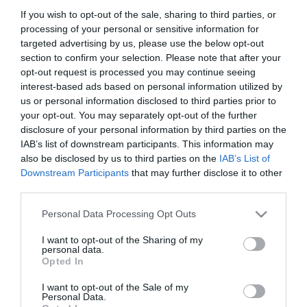
régészet
If you wish to opt-out of the sale, sharing to third parties, or
processing of your personal or sensitive information for
targeted advertising by us, please use the below opt-out
section to confirm your selection. Please note that after your
A KÖZÉPKORI MINDENNAPOK BRUTALITÁSÁRÓL ÁRULKODNAK A
CSONTLELETEK
opt-out request is processed you may continue seeing
2021. január 26
|
Mindenki ügye
interest-based ads based on personal information utilized by
us or personal information disclosed to third parties prior to
A középkori Cambridge társadalmi egyenlőtlenségeinek nyomait
your opt-out. You may separately opt-out of the further
viselik magukon az egykori lakók csontjai – állapították meg brit
disclosure of your personal information by third parties on the
kutatók, akik a város történelmi központjának három különböző
IAB’s list of downstream participants. This information may
temetkez...
also be disclosed by us to third parties on the
IAB’s List of
Downstream Participants
that may further disclose it to other
KŐBE VÉSVE: AZ EDDIG ISMERT LEGŐSIBB EURÓPAI TÉRKÉPET
third parties.
TALÁLHATTÁK MEG
2021. április 11
|
Mindenki ügye
Please note that this website/app uses one or more Google
Personal Data Processing Opt Outs
Európa legősibb, ismert területet ábrázoló térképét találhatták
services and may gather and store information including but
meg egy kőlapba vésve kutatók Franciaországban – írja a
not limited to your visit or usage behaviour. You may click to
I want to opt-out of the Sharing of my
personal data.
Bournemouth-i Egyetem honlapja az MTI szerint. A két
grant or deny consent to Google and its third-party tags to
Opted In
méterszer másfél mét...
use your data for below specified purposes in below Google
consent section.
I want to opt-out of the Sale of my
Personal Data.
ÚJ TURISZTIKAI ATTRAKCIÓVAL GAZDAGODOTT A TISZA-TÓ