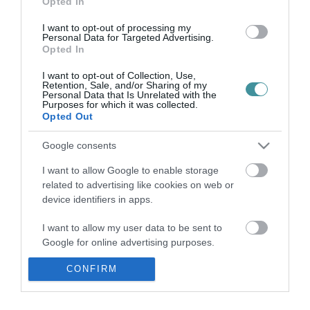
Opted In
FŐVÁROSA – VIDEÓ
2021. november 26
|
Környék ügye
I want to opt-out of processing my
Új telephellyel bővült a tiszafüredi Kiss Pál Múzeum, a minap
Personal Data for Targeted Advertising.
Opted In
nyílt meg a múzeum alapítójáról elnevezett Tariczky Endre
Régészeti Kiállítás, amely a régi gyermekorvosi rendelő
I want to opt-out of Collection, Use,
épületében kapott ...
Retention, Sale, and/or Sharing of my
Personal Data that Is Unrelated with the
Purposes for which it was collected.
400 ÉVES ÁGYÚT TÁRTAK FEL A VÁRBAN – SZENZÁCIÓS LELET
Opted Out
2022. október 07
|
Eger ügye
Az Egri vár legmagasabb pontján, a délkeleti ágyúdombon - a
Google consents
helyreállításokhoz kapcsolódó régészeti kutatás során - egy
I want to allow Google to enable storage
bronzból öntött ostromágyú került elő - adta közre a Dobó István
related to advertising like cookies on web or
Vármúzeum...
device identifiers in apps.
I want to allow my user data to be sent to
Google for online advertising purposes.
CONFIRM
I want to allow Google to send me
personalized advertising.