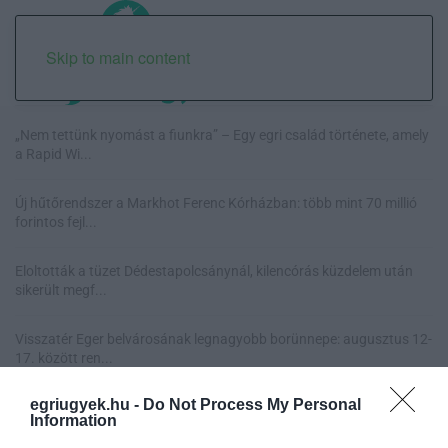
Skip to main content
„Nem tettünk nyomást a fiunkra” – Egy egri család története, amely
a Rapid Wi...
Új hűtőrendszer a Markhot Ferenc Kórházban: több mint 70 millió
forintos fejl...
Eloltották a tüzet Dédestapolcsánynál, kilencórás küzdelem után
sikerült megf...
Visszatér Eger belvárosának legnagyobb borünnepe: augusztus 12-
17. között ren...
egriugyek.hu -
Do Not Process My Personal
Information