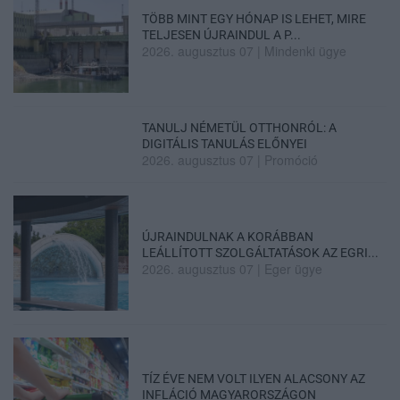
TÖBB MINT EGY HÓNAP IS LEHET, MIRE
TELJESEN ÚJRAINDUL A P...
2026. augusztus 07
|
Mindenki ügye
TANULJ NÉMETÜL OTTHONRÓL: A
DIGITÁLIS TANULÁS ELŐNYEI
2026. augusztus 07
|
Promóció
ÚJRAINDULNAK A KORÁBBAN
LEÁLLÍTOTT SZOLGÁLTATÁSOK AZ EGRI...
2026. augusztus 07
|
Eger ügye
TÍZ ÉVE NEM VOLT ILYEN ALACSONY AZ
INFLÁCIÓ MAGYARORSZÁGON