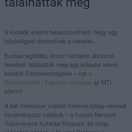
találhatták meg
A kutatók szerint beazonosítható, hogy egy
folyóvölgyet ábrázolnak a vonalak.
Európa legősibb, ismert területet ábrázoló
térképét találhatták meg egy kőlapba vésve
kutatók Franciaországban – írja
a
Bournemouth-i Egyetem honlapja
az MTI
szerint.
A két méterszer másfél méteres kőlap véseteit
tanulmányozó tudósok – a francia Nemzeti
Tudományos Kutatási Központ, az Inrap