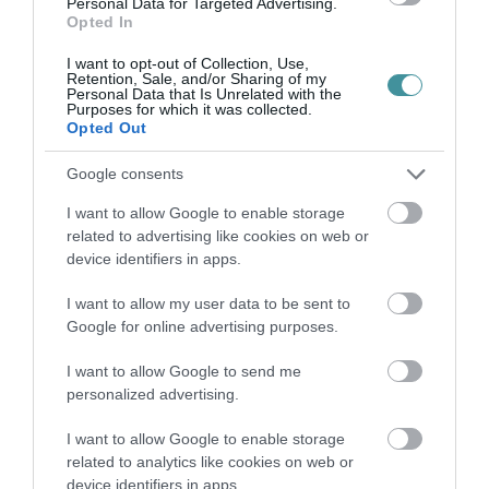
Personal Data for Targeted Advertising.
Opted In
Ne maradjon le a legfrissebb hírekről, kövessen
I want to opt-out of Collection, Use,
bennünket az EGRI ÜGYEK Google Hírek oldalán!
Retention, Sale, and/or Sharing of my
Personal Data that Is Unrelated with the
Purposes for which it was collected.
Opted Out
VISSZA A FŐOLDALRA
Google consents
I want to allow Google to enable storage
related to advertising like cookies on web or
device identifiers in apps.
I want to allow my user data to be sent to
Legfrissebb híreink
Google for online advertising purposes.
I want to allow Google to send me
AZ ENDODONCIÁBAN
personalized advertising.
NÉLKÜLÖZHETETLEN ESZKÖZÖK
2026. augusztus 09
|
Promóció
I want to allow Google to enable storage
related to analytics like cookies on web or
device identifiers in apps.