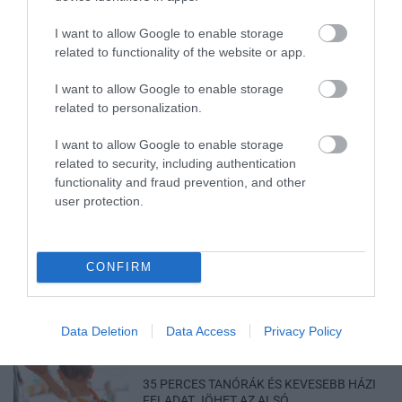
ITTASAN RANDALÍROZOTT EGER
I want to allow Google to enable storage
BELVÁROSÁBAN: ÜZLETEK KIRAKATA...
related to functionality of the website or app.
2026. augusztus 09
|
Riasztó
I want to allow Google to enable storage
related to personalization.
I want to allow Google to enable storage
related to security, including authentication
ORBÁN EGYKORI VÍZÜGYI ÁLLAMTITKÁRA
IS ELLENTMONDOTT A VOL...
functionality and fraud prevention, and other
2026. augusztus 09
|
Mindenki ügye
user protection.
CONFIRM
A GYAKORNOKI MUNKA: LEHETŐSÉGEK ÉS
KIHÍVÁSOK A KARRIER KE...
2026. augusztus 09
|
Promóció
Data Deletion
Data Access
Privacy Policy
35 PERCES TANÓRÁK ÉS KEVESEBB HÁZI
FELADAT JÖHET AZ ALSÓ ...