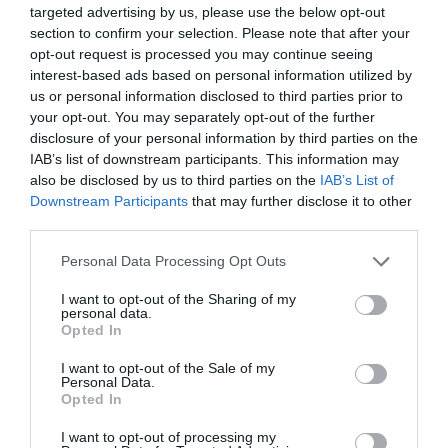
térkép valószínűleg egy adott terület
targeted advertising by us, please use the below opt-out
megjelölésére szolgálhatott. "Lehet, hogy ezzel
section to confirm your selection. Please note that after your
opt-out request is processed you may continue seeing
igazolták abban az időben egy kisebb herceg
interest-based ads based on personal information utilized by
vagy király területhez fűződő tulajdonjogát" –
us or personal information disclosed to third parties prior to
your opt-out. You may separately opt-out of the further
mondta Nicolas.
disclosure of your personal information by third parties on the
IAB’s list of downstream participants. This information may
Hajlamosak vagyunk alábecsülni a múlt
also be disclosed by us to third parties on the
IAB’s List of
Downstream Participants
that may further disclose it to other
társadalmak földrajzi ismereteit. Ez a
third parties.
kőtábla azért is fontos, mivel megmutatja a
Please note that this website/app uses one or more Google
Personal Data Processing Opt Outs
kor térképészeti ismereteit
services and may gather and store information including but
not limited to your visit or usage behaviour. You may click to
I want to opt-out of the Sharing of my
personal data.
grant or deny consent to Google and its third-party tags to
– fogalmazott a tudós.
Opted In
use your data for below specified purposes in below Google
consent section.
I want to opt-out of the Sale of my
Via
ugytudjuk.hu
Personal Data.
Opted In
I want to opt-out of processing my