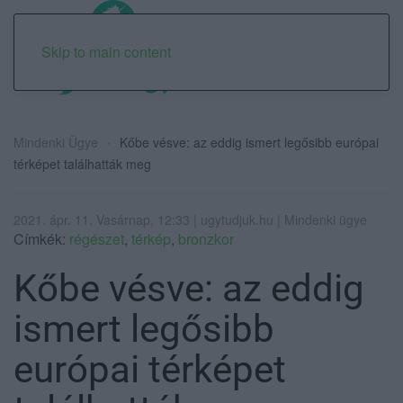
Skip to main content
Mindenki Ügye
Kőbe vésve: az eddig ismert legősibb európai
térképet találhatták meg
2021. ápr. 11. Vasárnap, 12:33 | ugytudjuk.hu | Mindenki ügye
Címkék:
régészet
,
térkép
,
bronzkor
Kőbe vésve: az eddig
ismert legősibb
európai térképet