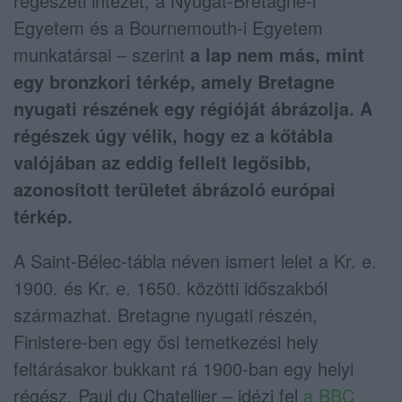
régészeti intézet, a Nyugat-Bretagne-i
Egyetem és a Bournemouth-i Egyetem
munkatársai – szerint
a lap nem más, mint
egy bronzkori térkép, amely Bretagne
nyugati részének egy régióját ábrázolja. A
régészek úgy vélik, hogy ez a kőtábla
valójában az eddig fellelt legősibb,
azonosított területet ábrázoló európai
térkép.
A Saint-Bélec-tábla néven ismert lelet a Kr. e.
1900. és Kr. e. 1650. közötti időszakból
származhat. Bretagne nyugati részén,
Finistere-ben egy ősi temetkezési hely
feltárásakor bukkant rá 1900-ban egy helyi
régész, Paul du Chatellier – idézi fel
a BBC