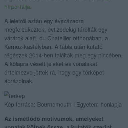
hírportálja
.
A leletről aztán egy évszázadra
megfeledkeztek, évtizedekig tárolták egy
várárok alatt, du Chatellier otthonában, a
Kernuz-kastélyban. A tábla után kutató
régészek 2014-ben találták meg egy pincében.
A kőlapra vésett jeleket és vonalakat
értelmezve jöttek rá, hogy egy térképet
ábrázolnak.
Kép forrása: Bournemouth-i Egyetem honlapja
Az ismétlődő motívumok, amelyeket
vonalak kötnek össze, a kutatók szerint