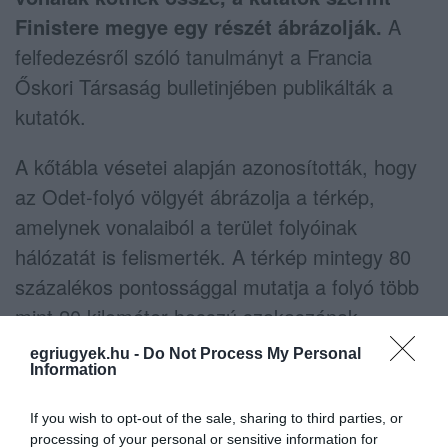
Finistere megye egy részét ábrázolják.
A
felfedezésről szóló tanulmányt a Francia
Őskori Társaság bulletinjében publikálták a
kutatók.
A kőtábla vésetei alapján azonosították, hogy
az Odet-folyó völgyét ábrázolja a térkép,
amelynek vonalaiból a terület folyóinak
hálózatát is felismerték. A térkép mintegy 80
százalékos pontossággal mutatja a folyó több
mint 20 kilométer hosszú szakaszának
környékét.
egriugyek.hu -
Do Not Process My Personal
Information
Clément Nicolas, a Bournemouth-i Egyetem
If you wish to opt-out of the sale, sharing to third parties, or
kutatója, a tanulmány egyik szerzője szerint a
processing of your personal or sensitive information for