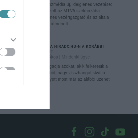
Megkezdte munkáját a közmédia új, ideiglenes vezetése:
kedden délelőtt megérkezett az MTVA székházába
Horváth P. András ideiglenes vezérigazgató és az általa
kijelölt vezetői csapat. Az átmeneti ...
ÚJ ÜZENET JELENT MEG A HIRADO.HU-N A KORÁBBI
BOCSÁNATKÉRÉS HELYETT
2026. július 12
| Csarnó Ákos |
Mindenki ügye
Új tájékoztató üzenet fogadja azokat, akik felkeresik a
Hirado.hu oldalát. A korábbi, nagy visszhangot kiváltó
bocsánatkérő szöveg helyett most már az alábbi üzenet
olvasható a portálon: ...