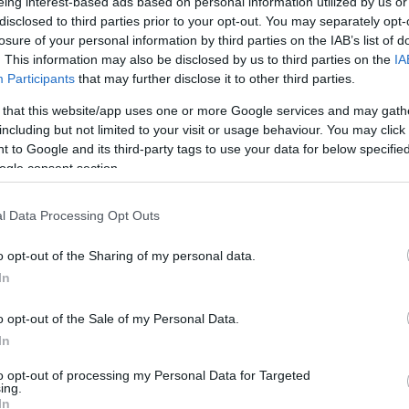
eing interest-based ads based on personal information utilized by us or
KORSZAKÁNAK, AZ ÖNKORMÁNYZATOK VISSZAKAPJÁK
disclosed to third parties prior to your opt-out. You may separately opt-
ITT IS A JOGAIKAT
2026. június 03
| Csarnó Ákos |
Mindenki ügye
losure of your personal information by third parties on the IAB’s list of
. This information may also be disclosed by us to third parties on the
IA
A Parlament elé került az a törvényjavaslat, amely
Participants
that may further disclose it to other third parties.
jelentősen átalakítaná a politikai reklámok és közterületi
hirdetések szabályozását Magyarországon. A javaslatot
 that this website/app uses one or more Google services and may gath
közösen jegyzi Bódis Kris...
including but not limited to your visit or usage behaviour. You may click 
 to Google and its third-party tags to use your data for below specifi
ogle consent section.
FOLYTATÓDIK AZ ÖSSZEOMLÁS: A PESTISRÁCOKNÁL
TOTÁLIS KIRÚGÁSOK ZAJLANAK
2026. június 16
| Csarnó Ákos |
Mindenki ügye
l Data Processing Opt Outs
A Fidesz-közeli médiabirodalomban újabb jelentős
leépítésre kerül sor: a Mediaworks csoportos
o opt-out of the Sharing of my personal data.
létszámleépítés keretében elbocsátja a PestiSrácok teljes
In
szerkesztőségi állományát. A hírt a lap felel...
o opt-out of the Sale of my Personal Data.
In
GYANÚSÍTOTTKÉNT HALLGATTÁK KI HAJDU JÁNOST AZ
to opt-out of processing my Personal Data for Targeted
ARANYKONVOJ ÜGYÉBEN – ORBÁN VIKTOR POLITIKAI
ing.
LESZÁMOLÁST EMLEGET
In
2026. június 29
| Csarnó Ákos |
Mindenki ügye