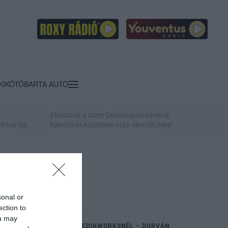
KIKÖTŐ
BARTA AUTÓ
c
Eloltották a tüzet Dédestapolcsánynál,
ntos fejl...
kilencórás küzdelem után sikerült megf...
sonal or
ection to
ou may
LEÉPÍTÉS KEZDŐDIK A MEDIAWORKSNÉL – DURVÁN