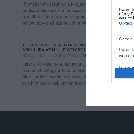
Pénteken megszűnhet a Megafon utolsó
munkavállalójának is a munkaviszonya, vagyis végleg
I want t
of my P
lezárulhat a kormánypárti propagandista-hálózat
was col
működése – erről számolt be a Media1 saját informáci...
Opted 
Google 
HETVEN ÉVVEL 1956 UTÁN, SZIMBOLIKUSAN 19:56-KOR
I want t
INDUL ÚJRA AZ M1 – EGYELŐRE HÍRADÓ NÉLKÜL
2026. július 07
| Csarnó Ákos |
Mindenki ügye
web or d
Július 7-én este 19:56-kor indul újra az M1 műsora –
I want t
jelentette be Magyar Péter a közösségi oldalán. A
purpose
miniszterelnök szerint a közszolgálati televízió egyelőre
nem hírműsorokkal, hanem filmekkel t...
I want 
I want t
web or d
I want t
.
or app.