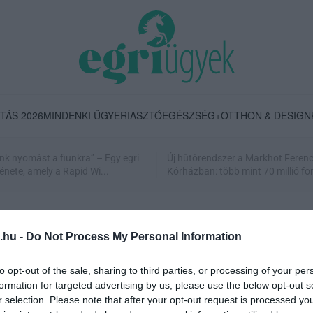
TÁS 2026
MINDENKI ÜGYE
RIASZTÓ
EGÉSZSÉG+
OTTHON & DESIGN
nk nyomást a fiunkra” – Egy egri
Új hűtőrendszer a Markhot Feren
énete, amely a Rapid Wi...
Kórházban: több mint 70 millió fori
.hu -
Do Not Process My Personal Information
to opt-out of the sale, sharing to third parties, or processing of your per
formation for targeted advertising by us, please use the below opt-out s
r selection. Please note that after your opt-out request is processed y
VÉGE LEHET A GYŰLÖLETPLAKÁTOK ÉS A REKLÁMERDŐK