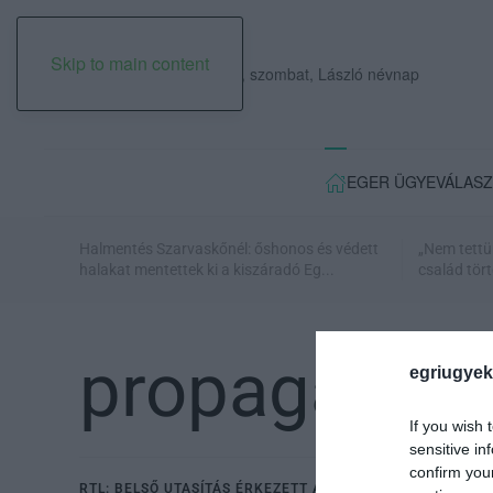
Skip to main content
2026. augusztus 08., szombat, László névnap
EGER ÜGYE
VÁLASZ
Halmentés Szarvaskőnél: őshonos és védett
„Nem tettü
halakat mentettek ki a kiszáradó Eg...
család tört
propaganda
egriugyek
If you wish 
sensitive in
confirm you
RTL: BELSŐ UTASÍTÁS ÉRKEZETT AZ MTVA-BAN A TISZA