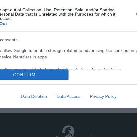
Újabb fordulatot vett az úgynevezett aranykonvoj ügye: a
o opt-out of Collection, Use, Retention, Sale, and/or Sharing
ersonal Data that Is Unrelated with the Purposes for which it
Fővárosi Nyomozó Ügyészség gyanúsítottként hallgatta ki
lected.
Hajdu Jánost, a Terrorelhárítási Központ (TEK) május
Out
végén felmentett volt főigazg...
consents
DOMÁN DÁNIEL KIFIGURÁZTA A TV EGERT, A TELEVÍZIÓ
o allow Google to enable storage related to advertising like cookies on
AZT KÖZLEMÉNYBEN UTASÍTOTTA VISSZA
2026. július 09
| Csarnó Ákos |
Eger ügye
evice identifiers in apps.
Nyilvános szóváltás alakult ki Domán Dániel
o allow my user data to be sent to Google for online advertising
önkormányzati képviselő és a TV Eger között. A képviselő
CONFIRM
s.
egy rövid, de egyértelmű, a közmédiára utaló Facebook-
bejegyzésben fogalmazott meg kritikát az e...
to allow Google to send me personalized advertising.
Data Deletion
Data Access
Privacy Policy
1
2
3
o allow Google to enable storage related to analytics like cookies on
evice identifiers in apps.
o allow Google to enable storage related to functionality of the website