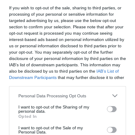
partizán
If you wish to opt-out of the sale, sharing to third parties, or
processing of your personal or sensitive information for
targeted advertising by us, please use the below opt-out
SZERVEZETTEN UTAZTATJÁK AZ UKRÁNOKAT, HOGY
section to confirm your selection. Please note that after your
MAGYARORSZÁGON SZAVAZZANAK A MEGFELELŐ PÁRTRA,
opt-out request is processed you may continue seeing
PÉNZÉRT
interest-based ads based on personal information utilized by
2021. május 07
|
Mindenki ügye
us or personal information disclosed to third parties prior to
Üres telkekre, vagy omladozó tanyákra tömegével jelentenek be,
your opt-out. You may separately opt-out of the further
magyarul néha szinte alig beszélő kettős állampolgárokat az
disclosure of your personal information by third parties on the
ukrán határ közelében. Hogy ennek mi értelme? Magyarországi
IAB’s list of downstream participants. This information may
lakcímmel így ...
also be disclosed by us to third parties on the
IAB’s List of
Downstream Participants
that may further disclose it to other
third parties.
HA LEMARADT A BERECZ – JÁNOSI VITÁRÓL, DE MOST VAN PÁR
PERCE, EZT A VIDEÓT NÉZZE MEG
2021. szeptember 09
|
Eger ügye
Please note that this website/app uses one or more Google
Personal Data Processing Opt Outs
services and may gather and store information including but
Nézeteltérés alakult ki a jelöltek között a kívánatos sportpolitikai,
not limited to your visit or usage behaviour. You may click to
I want to opt-out of the Sharing of my
illetve oktatáspolitikai intézkedések terén, és a határon túli
personal data.
grant or deny consent to Google and its third-party tags to
magyarok szavazati jogai kapcsán is eltérő reformokat
Opted In
use your data for below specified purposes in below Google
szorgalmaz...
consent section.
I want to opt-out of the Sale of my
Personal Data.