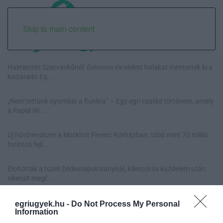
Skip to main content
Halmentés Szarvaskőnél: őshonos és védett halakat mentettek ki a
kiszáradó Eg...
„Nem tettünk nyomást a fiunkra” – Egy egri család története, amely
a Rapid Wi...
Új hűtőrendszer a Markhot Ferenc Kórházban: több mint 70 millió
forintos fejl...
Eloltották a tüzet Dédestapolcsánynál, kilencórás küzdelem után
sikerült megf...
egriugyek.hu -
Do Not Process My Personal
Information