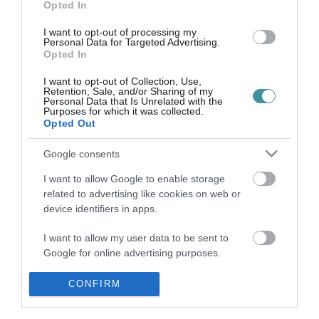
KARÁCSONY GERGELY A VISSZALÉPÉSÉRŐL: „MA SOKKAL
Opted In
KÖZELEBB VAGYUNK 2022 MEGNYERÉSÉHEZ, MINT BÁRMIKOR”
2021. október 09
|
Mindenki ügye
I want to opt-out of processing my
Personal Data for Targeted Advertising.
„Három párt támogatott engem, akiknek a támogatására most is
Opted In
nagyon büszke vagyok, azonban azt kellett mérlegelnem, hogyan
lehet megnyerni ezt a választást” - mondta visszalépése után,
I want to opt-out of Collection, Use,
Retention, Sale, and/or Sharing of my
péntek...
Personal Data that Is Unrelated with the
Purposes for which it was collected.
Opted Out
RUFF BÁLINT ÉS A VÉTÓ: MI A TEENDŐ 2026-IG?
2024. november 13
|
Eger ügye
Google consents
2024. november 14. 18:00 Uránia Mozi és Rendezvényközpont,
Eger 3300, Széchenyi István utca 14. November 14-én Egerbe
I want to allow Google to enable storage
érkezik Ruff Bálint, Vida Kamilla műsorvezető és a Vétó csapata.
related to advertising like cookies on web or
Az...
device identifiers in apps.
I want to allow my user data to be sent to
Google for online advertising purposes.
I want to allow Google to send me
CONFIRM
personalized advertising.