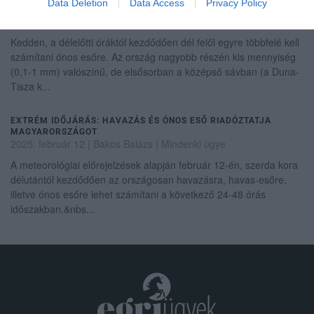
Data Deletion
Data Access
Privacy Policy
ÉRKEZIK AZ ÓNOS ESŐ
2025. január 20
| Csarnó Ákos |
Mindenki ügye
Kedden, a délelőtti óráktól kezdődően dél felől egyre többfelé kell
számítani ónos esőre. Az ország nagyobb részén kis mennyiség
(0,1-1 mm) valószínű, de elsősorban a középső sávban (a Duna-
Tisza k...
EXTRÉM IDŐJÁRÁS: HAVAZÁS ÉS ÓNOS ESŐ RIADÓZTATJA
MAGYARORSZÁGOT
2025. február 12
| Bakos Balázs |
Mindenki ügye
A meteorológiai előrejelzések alapján február 12-én, szerda kora
délutántól kezdődően az országosan havazásra, havas-esőre,
illetve ónos esőre lehet számítani a következő 24-48 órás
időszakban.&nbs...