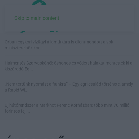
Skip to main content
Orbán egykori vízügyi államtitkára is ellentmondott a volt
miniszterelnök kor...
Halmentés Szarvaskőnél: őshonos és védett halakat mentettek ki a
kiszáradó Eg...
„Nem tettünk nyomást a fiunkra” – Egy egri család története, amely
a Rapid Wi...
Új hűtőrendszer a Markhot Ferenc Kórházban: több mint 70 millió
forintos fejl...