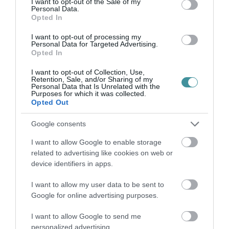
I want to opt-out of the Sale of my
területet hódít ...
Personal Data.
Opted In
VÁLTOZÉKONY IDŐT ÍGÉRNEK HÉTVÉGÉRE, JÖHET HÓZÁPOR ÉS
I want to opt-out of processing my
ÓNOS ESŐ IS
Personal Data for Targeted Advertising.
2021. december 16
|
Mindenki ügye
Opted In
Változékony, sokfelé szeles idő, néhol hózápor, ónos eső is
I want to opt-out of Collection, Use,
várható a hétvégén – derül ki az Országos Meteorológiai
Retention, Sale, and/or Sharing of my
Personal Data that Is Unrelated with the
Szolgálat országos, középtávú előrejelzéséből, amelyet
Purposes for which it was collected.
csütörtökön juttattak e...
Opted Out
LEGYEN ÓVATOS: ÓNOS ESŐRE FIGYELMEZTETNEK HEVES
Google consents
MEGYÉBEN
2021. december 23
|
Környék ügye
I want to allow Google to enable storage
related to advertising like cookies on web or
Ónos eső miatt figyelmeztetést adott ki az északi megyékre az
device identifiers in apps.
Országos Meteorológiai Szolgálat: Nógrádra másodfokút, Borsod-
Abaúj-Zemplén, Győr-Moson-Sopron, Heves, Komárom-
I want to allow my user data to be sent to
Esztergom és Pest meg...
Google for online advertising purposes.
GYENGE ÓNOS ESŐ VÁRHATÓ HEVES MEGYÉBEN
I want to allow Google to send me
2021. december 26
|
Környék ügye
personalized advertising.