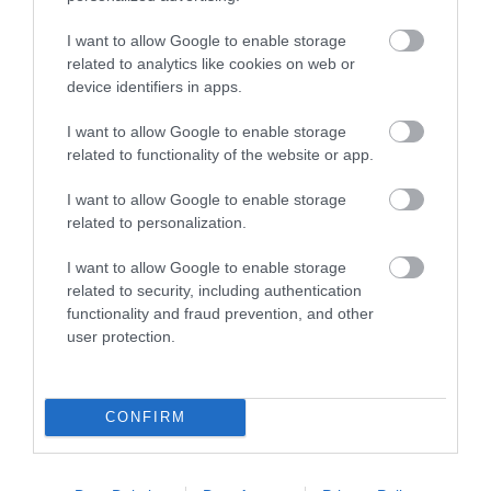
Ónos eső veszélye miatt több déli megyében a legmagasabb,
harmadfokú riasztásokat is kiadta az Országos Meteorológiai
I want to allow Google to enable storage
Szolgálat vasárnap. Heves megyében gyenge ónos esőre
related to analytics like cookies on web or
figyelmeztetnek. Elsőfo...
device identifiers in apps.
I want to allow Google to enable storage
ÉJJEL VISSZATÉRHET AZ ÓNOS ESŐ HEVES MEGYÉBEN
related to functionality of the website or app.
2021. december 26
|
Környék ügye
Mindenhol elsőfokúra mérsékelték vagy visszavonták a
I want to allow Google to enable storage
riasztásokat, de éjjel és hétfőn ismét többfelé várható ónos eső,
related to personalization.
így ismét több járásra kiadhatja a legmagasabb fokú riasztást az
Országos Mete...
I want to allow Google to enable storage
related to security, including authentication
functionality and fraud prevention, and other
ÓRÁKIG ESHET AZ ÓNOS ESŐ HEVES MEGYÉBEN, SZERDÁRA IS
MÁSODFOKÚ FIGYELMEZTETÉST ADTAK KI
user protection.
2021. december 28
|
Környék ügye
Holnap sem ússzuk meg ónos eső nélkül, emiatt szerdára
Budapest, valamint Pest, Heves, Borsod-Abaúj-Zemplén és Jász-
CONFIRM
Nagykun-Szolnok megyére adott ki az OMSZ narancssárga
figyelmeztetést, további...