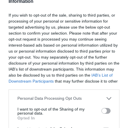
Information
RIASZTÁST HEVES MEGYÉBEN
2021. február 09
|
Mindenki ügye
Túlnyomóan borult lesz az ég, és többfelé várható eső, az északi
If you wish to opt-out of the sale, sharing to third parties, or
területeken – a Dunántúl északi részén és az Északi-
processing of your personal or sensitive information for
középhegységben – havas eső, havazás is. A nap folyamán itt
targeted advertising by us, please use the below opt-out
több centiméter hó v...
section to confirm your selection. Please note that after your
opt-out request is processed you may continue seeing
interest-based ads based on personal information utilized by
ÓNOS ESŐ FENYEGETI HEVES MEGYÉT, ELSŐFOKÚ
us or personal information disclosed to third parties prior to
FIGYELMEZTETÉST ADTAK KI SZERDÁRA
2021. február 16
|
Környék ügye
your opt-out. You may separately opt-out of the further
disclosure of your personal information by third parties on the
Ónos eső veszélye miatt több megyére és a fővárosra is
IAB’s list of downstream participants. This information may
figyelmeztetést adott ki szerdára az Országos Meteorológiai
also be disclosed by us to third parties on the
IAB’s List of
Szolgálat. Az MTI-hez eljuttatott veszélyjelzésük szerint
Downstream Participants
that may further disclose it to other
Budapestre, Pest, Bor...
third parties.
Please note that this website/app uses one or more Google
ÓNOS ESŐ MIATT ADTAK KI FIGYELMEZTETÉST – ÓVATOSAN A
Personal Data Processing Opt Outs
HEVES MEGYEI UTAKON!
services and may gather and store information including but
2021. december 09
|
Környék ügye
not limited to your visit or usage behaviour. You may click to
I want to opt-out of the Sharing of my
personal data.
Éjjel megérkezett az újabb mediterrán ciklon, a halmazállapot
grant or deny consent to Google and its third-party tags to
Opted In
színes palettáját felsorakoztatva. Az intenzív havazásból
use your data for below specified purposes in below Google
nyugaton már 20 centi hó hullott. A havazás egyre nagyobb
consent section.