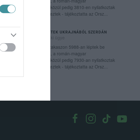
szerdán Magyarországra, a román-magyar
határszakaszon belépők közül pedig 3810-en nyilatkoztak
úgy, hogy Ukrajnából érkeztek - tájékoztatta az Orsz...
TIZENNÉGYEZREN ÉRKEZTEK UKRAJNÁBÓL SZERDÁN
2023. január 05
|
Mindenki ügye
Az ukrán-magyar határszakaszon 5988-an léptek be
Magyarországra szerdán, a román-magyar
határszakaszon belépők közül pedig 7930-an nyilatkoztak
úgy, hogy Ukrajnából érkeztek - tájékoztatta az Orsz...