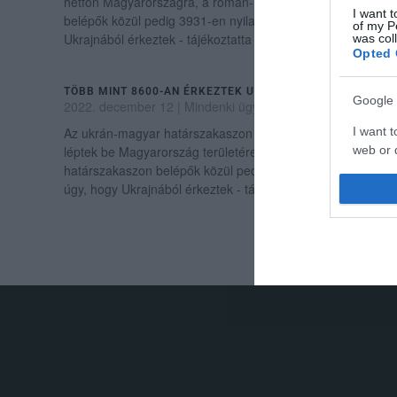
hétfőn Magyarországra, a román-magyar határszakaszon
I want t
belépők közül pedig 3931-en nyilatkoztak úgy, hogy
of my P
Ukrajnából érkeztek - tájékoztatta az Ország...
was col
Opted 
TÖBB MINT 8600-AN ÉRKEZTEK UKRAJNÁBÓL VASÁRNAP
Google 
2022. december 12
|
Mindenki ügye
Az ukrán-magyar határszakaszon vasárnap 4670-en
I want t
léptek be Magyarország területére, a román-magyar
web or d
határszakaszon belépők közül pedig 4003-an nyilatkoztak
I want t
úgy, hogy Ukrajnából érkeztek - tájékoztat...
purpose
I want 
I want t
web or d
.
I want t
or app.
I want t