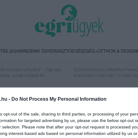
TÁS 2026
MINDENKI ÜGYE
RIASZTÓ
EGÉSZSÉG+
OTTHON & DESIGN
nk nyomást a fiunkra” – Egy egri
Új hűtőrendszer a Markhot Feren
énete, amely a Rapid Wi...
Kórházban: több mint 70 millió fori
.hu -
Do Not Process My Personal Information
to opt-out of the sale, sharing to third parties, or processing of your per
formation for targeted advertising by us, please use the below opt-out s
r selection. Please note that after your opt-out request is processed y
eing interest-based ads based on personal information utilized by us or
MOST MÁR JÁRHATNAK ÓVODÁBA AZ EGERBEN