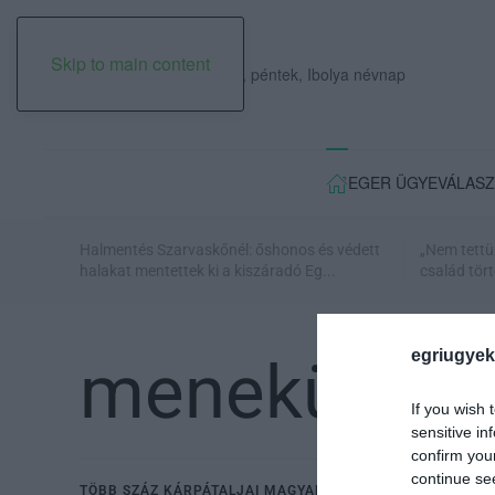
Skip to main content
2026. augusztus 07., péntek, Ibolya névnap
EGER ÜGYE
VÁLASZ
Halmentés Szarvaskőnél: őshonos és védett
„Nem tettü
halakat mentettek ki a kiszáradó Eg...
család tört
egriugyek
menekültek
If you wish 
sensitive in
confirm you
continue se
TÖBB SZÁZ KÁRPÁTALJAI MAGYAR ROMÁVAL JÁTSZANAK