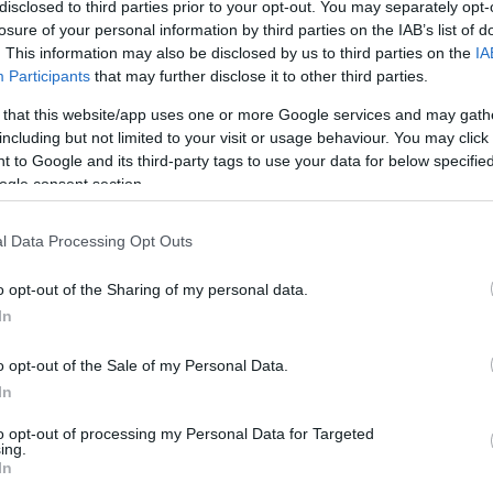
disclosed to third parties prior to your opt-out. You may separately opt-
BEFOGADOTT UKRAJNAI MENEKÜLTEK GYERMEKEI
2022. május 24
|
Eger ügye
losure of your personal information by third parties on the IAB’s list of
. This information may also be disclosed by us to third parties on the
IA
Ahogy azt mi is megírtuk, Eger március végén több tucat,
Participants
that may further disclose it to other third parties.
a háború sújtotta Ukrajnából érkező nőt és gyermeket
fogadott be. A Donyeck-medencéből érkezett menekültek
 that this website/app uses one or more Google services and may gath
a munkásszállón kaptak szállás...
including but not limited to your visit or usage behaviour. You may click 
 to Google and its third-party tags to use your data for below specifi
ogle consent section.
11 EZREN ÉRKEZTEK UKRAJNÁBÓL SZERDÁN
2022. szeptember 29
|
Mindenki ügye
l Data Processing Opt Outs
Az ukrán-magyar határszakaszon 6632-en léptek be
szerdán Magyarországra, a román-magyar szakaszon
o opt-out of the Sharing of my personal data.
belépők közül 4824-en nyilatkoztak úgy, hogy Ukrajnából
In
érkeztek - tájékoztatta az Országos Rendőr...
o opt-out of the Sale of my Personal Data.
In
ORFK: TÖBB MINT 12 EZREN ÉRKEZTEK UKRAJNÁBÓL
KEDDEN
to opt-out of processing my Personal Data for Targeted
2022. november 02
|
Mindenki ügye
ing.
In
Az ukrán-magyar határszakaszon 5637-en léptek be