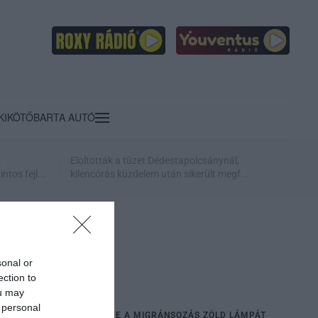
KIKÖTŐ
BARTA AUTÓ
c
Eloltották a tüzet Dédestapolcsánynál,
ntos fejl...
kilencórás küzdelem után sikerült megf...
sonal or
ection to
ou may
 personal
A "MELEG-LOBBI" NEM, DE A MIGRÁNSOZÁS ZÖLD LÁMPÁT