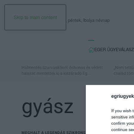
Skip to main content
2026. augusztus 07., péntek, Ibolya névnap
EGER ÜGYE
VÁLASZ
Halmentés Szarvaskőnél: őshonos és védett
„Nem tettü
halakat mentettek ki a kiszáradó Eg...
család tört
egriugyek
gyász
If you wish 
sensitive in
confirm you
continue se
MEGHALT A LEGENDÁS SZIKRONSZÍNÉSZ, AKI EGERBEN