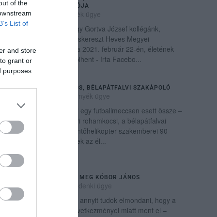
out of the
HEVES MEGYEI IGAZGATÓJA
2021. február 23
|
Környék ügye
 downstream
B’s List of
Fájó szívvel tudatjuk, hogy Gortva József kollégánk,
barátunk, a Magyar Vöröskereszt Heves Megyei
Szervezetének igazgatója 2021. február 22-én, életének
er and store
64. évében, örökre megpihent - írta Facebo...
to grant or
ed purposes
ELHUNYT FÓNAGY MIKLÓS, BÉLAPÁTFALVI SZAKÁPOLÓ
2021. augusztus 14
|
Környék ügye
Fónagy Miklós "Szöszke" egy futballmeccsen esett össze –
írja az Eger Hírek. Az egri rohamkocsi, a bélapátfalvai
mentők és a miskolci mentőhelikopter szakemberei 90
percen keresztül küzdöttek az él...
KORONAVÍRUSBAN HALT MEG KÓBOR JÁNOS
2021. december 07
|
Mindenki ügye
Mecky haláláról egyelőre annyit tudok elmondani, hogy a
koronavírus és annak következményei miatt ment el –