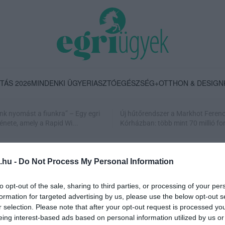
TÁS 2026
MINDENKI ÜGYE
RIASZTÓ
EGÉSZSÉG+
OTTHON & DESIGN
nk nyomást a fiunkra” – Egy egri
Új hűtőrendszer a Markhot Feren
énete, amely a Rapid Wi...
Kórházban: több mint 70 millió fori
.hu -
Do Not Process My Personal Information
to opt-out of the sale, sharing to third parties, or processing of your per
formation for targeted advertising by us, please use the below opt-out s
r selection. Please note that after your opt-out request is processed y
eing interest-based ads based on personal information utilized by us or
ELHUNYT MISKOLC VOLT POLGÁRMESTERE