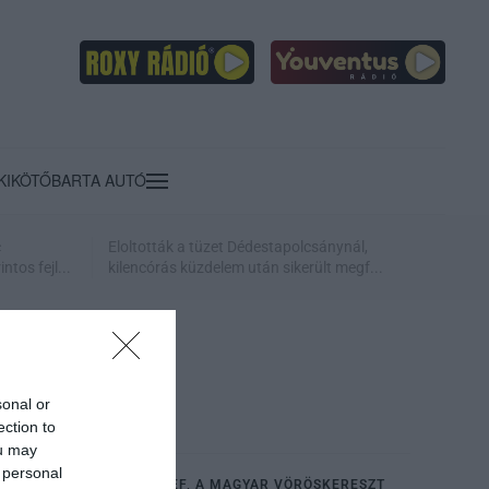
KIKÖTŐ
BARTA AUTÓ
c
Eloltották a tüzet Dédestapolcsánynál,
ntos fejl...
kilencórás küzdelem után sikerült megf...
sonal or
ection to
ou may
 personal
ELHUNYT GORTVA JÓZSEF, A MAGYAR VÖRÖSKERESZT