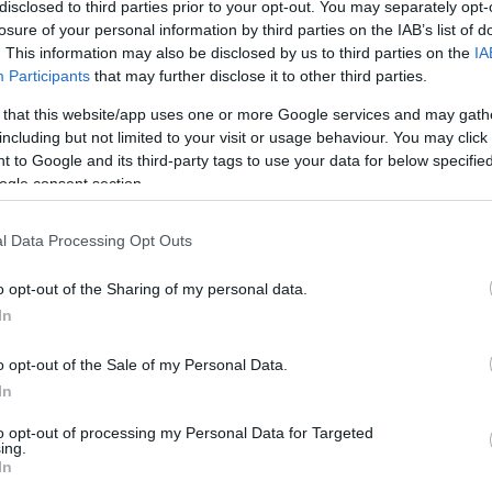
disclosed to third parties prior to your opt-out. You may separately opt-
2021. január 19
|
Környék ügye
losure of your personal information by third parties on the IAB’s list of
Hosszan tartó betegség után, hétfő este 56 éves korában
. This information may also be disclosed by us to third parties on the
IA
elhunyt Kriza Ákos, Miskolc korábbi fideszes
Participants
that may further disclose it to other third parties.
polgármestere – értesült a családtól a Magyar Nemzet.
Kriza Ákos 1997-ben csatlakozott a Fid...
 that this website/app uses one or more Google services and may gath
including but not limited to your visit or usage behaviour. You may click 
 to Google and its third-party tags to use your data for below specifi
ogle consent section.
MEGHALT TÖRŐCSIK MARI
2021. április 16
|
Mindenki ügye
l Data Processing Opt Outs
Elhunyt Törőcsik Mari, a nemzet színésze és a nemzet
művésze, a magyar színjátszás felejthetetlen alakja -
o opt-out of the Sharing of my personal data.
közölte a Nemzeti Színház pénteken az MTI-vel. "A
In
Nemzeti Színház társulata mély fájda...
o opt-out of the Sale of my Personal Data.
In
ÍGY EMLÉKEZTEK EGERBEN A TRAGIKUS HIRTELENSÉGGEL
ELHUNYT FÓNAGY MIKLÓSRA – FOTÓK
to opt-out of processing my Personal Data for Targeted
2021. augusztus 18
|
Eger ügye
ing.
In
Minden sportszerető embert megdöbbentett szombaton