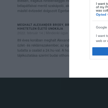
évesen, tragikus hirtelenséggel meghalt Fónagy Miklós
I want t
bélapátfalvai mentő szakápoló, aki korábban több mint
of my P
másfél évtizedet dolgozott Egerben r...
was col
Opted 
MEGHALT ALEXANDER BRODY, BRÓDY SÁNDOR
Google 
HIHETETLEN ÉLETŰ UNOKÁJA
2022. február 14
|
Mindenki ügye
I want t
89 éves korában meghalt Alexander Brody író, valamint
web or d
üzlet- és reklámszakember, az egri Bródy Sándor unokája,
tudatta a család a 24.hu-val. A hozzátartozók
I want t
tájékoztatása szerint budai otthonában v...
purpose
I want 
I want t
web or d
.
I want t
or app.
I want t