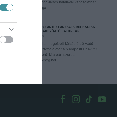
nyilatkozta a Blikknek Kóbor János halálával kapcsolatban
Trunkos András, az Omega m...
GATTYÁN PÁRTJÁNAK KÜLSŐS BIZTONSÁGI ŐREI HALTAK
MEG A BUDAPESTI ALÁÍRÁSGYŰJTŐ SÁTORBAN
2022. február 16
|
Riasztó
A Megoldás Mozgalom által megbízott külsős őrző-védő
cég két alkalmazottja vesztette életét a budapesti Deák tér
aláírásgyűjtő sátrában, derül ki a párt szerdai
közleményéből. A rendőrség kör...