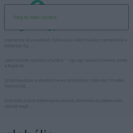
Skip to main content
Halmentés Szarvaskőnél: őshonos és védett halakat mentettek ki a
kiszáradó Eg...
„Nem tettünk nyomást a fiunkra” – Egy egri család története, amely
a Rapid Wi...
Új hűtőrendszer a Markhot Ferenc Kórházban: több mint 70 millió
forintos fejl...
Eloltották a tüzet Dédestapolcsánynál, kilencórás küzdelem után
sikerült megf...