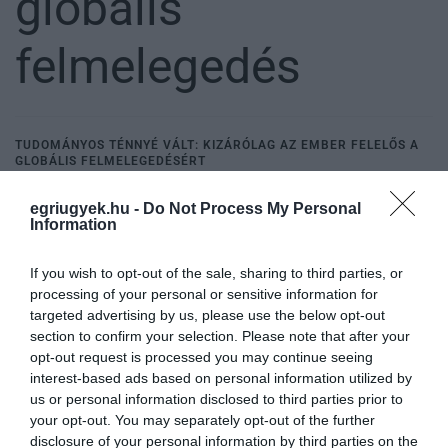
globális
felmelegedés
TUDOMÁNYOS TÉNNYÉ VÁLT: KIZÁRÓLAG AZ EMBER FELELŐS A
GLOBÁLIS FELMELEGEDÉSÉRT
2021. január 19
|
Mindenki ügye
Az ember által előidézett károsanyag-kibocsátás a felelős szinte
egriugyek.hu -
Do Not Process My Personal
Information
teljes egészében az iparosodás kora óta végbemenő globális
felmelegedésért - erre a következtetésre jutott egy nemzetközi
kutatócsop...
If you wish to opt-out of the sale, sharing to third parties, or
processing of your personal or sensitive information for
targeted advertising by us, please use the below opt-out
ELKÉPESZTŐ MENNYISÉGŰ JÉG TŰNT EL A FÖLDRŐL ALIG 30 ÉV
section to confirm your selection. Please note that after your
ALATT, FOKOZÓDIK A GLOBÁLIS FELMELEGEDÉS
2021. január 26
|
Mindenki ügye
opt-out request is processed you may continue seeing
interest-based ads based on personal information utilized by
Mintegy 57 százalékkal gyorsabban olvad a Föld jege, mint
us or personal information disclosed to third parties prior to
három évtizeddel ezelőtt egy hétfőn megjelent tanulmány szerint -
your opt-out. You may separately opt-out of the further
írja az MTI. A becslések szerint összesen nagyjából 28 billió
disclosure of your personal information by third parties on the
tonnányi te...