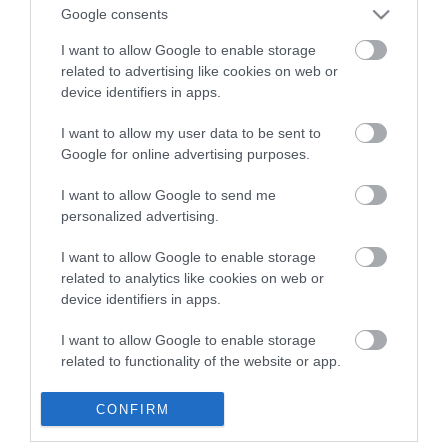
Google consents
ha a klímakrízis hatására a globális hőmérséklet 2 Celsius-fokkal
emelkedik – állapította meg a brit meteorológiai szolgálat (...
I want to allow Google to enable storage
related to advertising like cookies on web or
EURÓPA GYORSABBAN MELEGSZIK A VILÁG TÖBBI RÉSZÉNÉL
device identifiers in apps.
2021. november 14
|
Mindenki ügye
Európa már 2,2 Celsius-fokkal melegebb az iparosodás előtti
I want to allow my user data to be sent to
időszakhoz képest, ami jóval meghaladja a hőmérséklet-
Google for online advertising purposes.
emelkedésnek a párizsi klímaegyezményben vállalt 1,5 Celsius-
fokra való korlátozásá...
I want to allow Google to send me
personalized advertising.
VILÁGSZERTE ALVÁSPROBLÉMÁKAT OKOZ A GLOBÁLIS
I want to allow Google to enable storage
FELMELEGEDÉS
2022. május 24
|
Mindenki ügye
related to analytics like cookies on web or
device identifiers in apps.
Világszerte alvásproblémákat okoz a globális felmelegedés,
különösen a nőket és a súlyos betegségekkel küzdő idős
I want to allow Google to enable storage
embereket viseli meg – írja az MTI a The Guardian híre alapján.
related to functionality of the website or app.
A jó alvás k...
I want to allow Google to enable storage
CONFIRM
A GLOBÁLIS FELMELEGEDÉS MIATT CSÖKKENHET AZ EMBERI
related to personalization.
TESTMÉRET