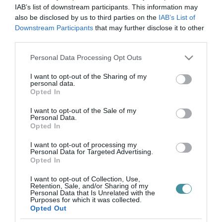
IAB’s list of downstream participants. This information may
also be disclosed by us to third parties on the
IAB’s List of
A JÁRVÁNY MIATT CSÖKKENT UGYAN A KÁROSANYAG-
Downstream Participants
that may further disclose it to other
KIBOCSÁTÁS, DE A FELMELEGEDÉS NEM ÁLLT MEG
third parties.
2021. március 25
|
Mindenki ügye
A szén-dioxid-kibocsátás mértéke a pandémia miatt szükségessé
Please note that this website/app uses one or more Google
Personal Data Processing Opt Outs
vált lezárások hatására ideiglenesen több országban is
services and may gather and store information including but
visszaesett, olyannyira, hogy globálisan az év végén kb. 7%-os
not limited to your visit or usage behaviour. You may click to
I want to opt-out of the Sharing of my
personal data.
eséssel számoltak...
grant or deny consent to Google and its third-party tags to
Opted In
use your data for below specified purposes in below Google
consent section.
EURÓPA LEGMELEGEBB NYARA VOLT AZ IDEI
I want to opt-out of the Sale of my
2021. szeptember 07
|
Mindenki ügye
Personal Data.
Opted In
Az idei volt Európa legmelegebb nyara a feljegyzések kezdete
óta az Európai Unió Copernicus Légkörmegfigyelő Szolgálatának
I want to opt-out of processing my
Personal Data for Targeted Advertising.
(C3S) adatai szerint. A három nyári hónapban, június-július-
Opted In
augu...
I want to opt-out of Collection, Use,
Retention, Sale, and/or Sharing of my
EGYMILLIÁRD EMBER FOG SZENVEDNI AZ EXTRÉM HŐSÉGTŐL,
Personal Data that Is Unrelated with the
HA A 2 FOKKAL EMELKEDIK A GLOBÁLIS HŐMÉRSÉKLET
Purposes for which it was collected.
2021. november 10
|
Mindenki ügye
Opted Out
Egymilliárd embert fogja érinteni az extrém hőség okozta stressz,