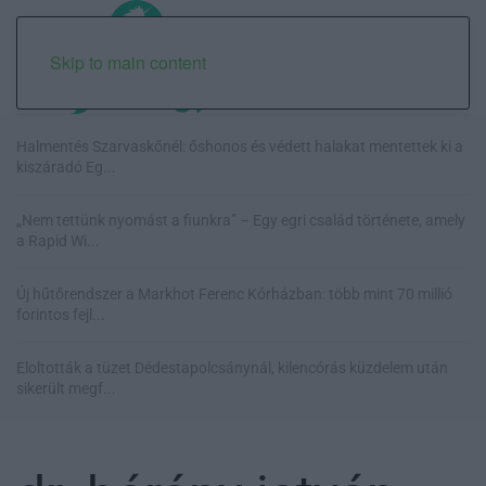
Skip to main content
Halmentés Szarvaskőnél: őshonos és védett halakat mentettek ki a
kiszáradó Eg...
„Nem tettünk nyomást a fiunkra” – Egy egri család története, amely
a Rapid Wi...
Új hűtőrendszer a Markhot Ferenc Kórházban: több mint 70 millió
forintos fejl...
Eloltották a tüzet Dédestapolcsánynál, kilencórás küzdelem után
sikerült megf...