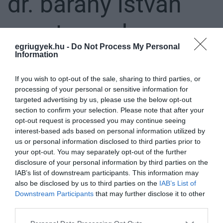
dr. bárány istván
sportuszoda
egriugyek.hu -
Do Not Process My Personal
Information
AZ EGRI FÜRDŐBEN EDZŐ SPORTOLÓK EZEN A TÉLEN MÁR
If you wish to opt-out of the sale, sharing to third parties, or
KORSZERŰEN FŰTÖTT SÁTOR ALATT ÚSZHATNAK
2021. január 11
|
Eger ügye
processing of your personal or sensitive information for
targeted advertising by us, please use the below opt-out
A járványhelyzet okozta nehézségek ellenére az Egri Termál- és
section to confirm your selection. Please note that after your
Strandfürdő a 2020-2021. téli szezonban régi ígéretét teljesíti:
opt-out request is processed you may continue seeing
megoldódott a versenymedence fölé épített sátor fűtésének
interest-based ads based on personal information utilized by
problémája....
us or personal information disclosed to third parties prior to
your opt-out. You may separately opt-out of the further
NYIT AZ EGRI STRAND, DE A GYEREKEK CSAK AKKOR MEHETNEK
disclosure of your personal information by third parties on the
BE, HA A SZÜLŐKNEK VAN VÉDETTSÉGI IGAZOLVÁNYUK
IAB’s list of downstream participants. This information may
2021. május 08
|
Eger ügye
also be disclosed by us to third parties on the
IAB’s List of
Egy héttel az egri Termál- és Strandfürdő, valamint a Török Fürdő
Downstream Participants
that may further disclose it to other
nyitása előtt összefoglaljuk, mit érdemes tudni, ha valaki 18 év
third parties.
alatti gyermekével szeretne bejutni az egri fürdőkbe, amelyek
köze...
Please note that this website/app uses one or more Google