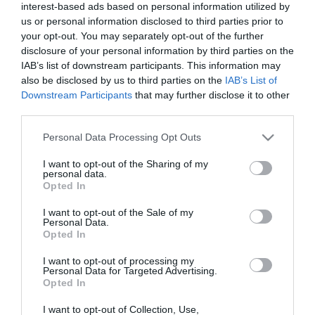
depresso
interest-based ads based on personal information utilized by
us or personal information disclosed to third parties prior to
your opt-out. You may separately opt-out of the further
disclosure of your personal information by third parties on the
A KORLÁTOZÁSOK ELLENÉRE KINYITOTT AZ EGYIK BELVÁROSI
IAB’s list of downstream participants. This information may
KÁVÉZÓ EGERBEN, ÍGY INDOKOLTÁK A LÉPÉST – VIDEÓ
also be disclosed by us to third parties on the
IAB’s List of
2021. január 23
|
Eger ügye
Downstream Participants
that may further disclose it to other
December elsején még az átmeneti bezárás mellett döntöttek az
third parties.
egri Depresso vezetői, a napokban azonban a még továbbra is
életben lévő korlátozások ellenére mégis kinyitottak. A TV
Please note that this website/app uses one or more Google
Personal Data Processing Opt Outs
Egernek nyilatko...
services and may gather and store information including but
not limited to your visit or usage behaviour. You may click to
I want to opt-out of the Sharing of my
personal data.
grant or deny consent to Google and its third-party tags to
ÍGY ÁLLÍTANÁ MEG A CSŐDHULLÁMOT A VENDÉGLÁTÁSBAN A
Opted In
use your data for below specified purposes in below Google
MAGYAR GASZTRONÓMIAI EGYESÜLET
2021. február 02
|
Mindenki ügye
consent section.
I want to opt-out of the Sale of my
Personal Data.
Javaslatcsomagot állított össze a Magyar Gasztronómiai
Opted In
Egyesület (MGE), amit több budapesti étterem vezetője, illetve
többek között aláírt a Magyar Vendéglátók Ipartestületének
I want to opt-out of processing my
Personal Data for Targeted Advertising.
elnöke, Kovács Lászl...
Opted In
I want to opt-out of Collection, Use,