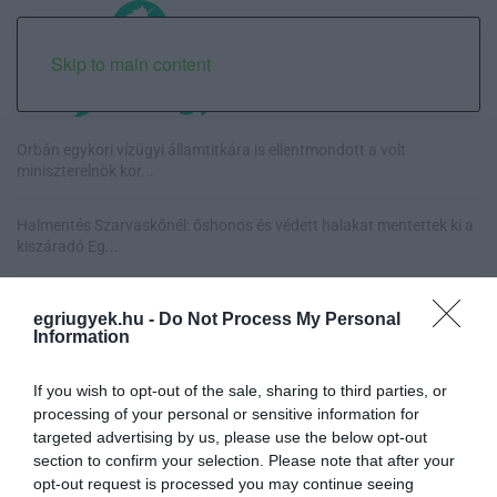
Skip to main content
Orbán egykori vízügyi államtitkára is ellentmondott a volt
miniszterelnök kor...
Halmentés Szarvaskőnél: őshonos és védett halakat mentettek ki a
kiszáradó Eg...
„Nem tettünk nyomást a fiunkra” – Egy egri család története, amely
egriugyek.hu -
Do Not Process My Personal
a Rapid Wi...
Information
Új hűtőrendszer a Markhot Ferenc Kórházban: több mint 70 millió
If you wish to opt-out of the sale, sharing to third parties, or
forintos fejl...
processing of your personal or sensitive information for
targeted advertising by us, please use the below opt-out
section to confirm your selection. Please note that after your
opt-out request is processed you may continue seeing