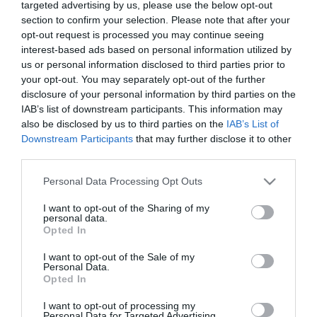
czeglédy csaba
targeted advertising by us, please use the below opt-out
section to confirm your selection. Please note that after your
opt-out request is processed you may continue seeing
interest-based ads based on personal information utilized by
NEMLÉTEZŐ RENDSZÁMÚ AUTÓ KÖVETTE AZ ELLENZÉKI
us or personal information disclosed to third parties prior to
POLITIKUST, A TITKOSSZOLGÁLATRA GYANAKSZIK
your opt-out. You may separately opt-out of the further
2021. április 19
|
Mindenki ügye
disclosure of your personal information by third parties on the
Olyan autó követte Czeglédy Csabát a politikus szerint, aminek a
IAB’s list of downstream participants. This information may
rendszámát az adatbázis szerint nem is adták ki Magyarországon
also be disclosed by us to third parties on the
IAB’s List of
- írta az ugytudjuk.hu. „Még én is megdöbbentem az állampárt
Downstream Participants
that may further disclose it to other
le...
third parties.
Please note that this website/app uses one or more Google
Personal Data Processing Opt Outs
BORKAI-BOTRÁNY: VÁDAT EMELTEK AZ "ÖRDÖG ÜGYVÉDJE"
services and may gather and store information including but
ÜGYÉBEN
2021. október 04
|
Mindenki ügye
not limited to your visit or usage behaviour. You may click to
I want to opt-out of the Sharing of my
personal data.
grant or deny consent to Google and its third-party tags to
Két évvel ezelőtt, 2019 októberében robbant ki a botrány,
Opted In
use your data for below specified purposes in below Google
amelybe belebukott Győr korábbi fideszes polgármestere, Borkai
consent section.
I want to opt-out of the Sale of my
Zsolt. A városvezetőről az "ördög ügyvédje" elnevezésű blogon
Personal Data.
jelentek me...
Opted In
I want to opt-out of processing my
ÖRDÖG ÜGYVÉDJE-ÜGY: TÁRGYALÁS NÉLKÜL EGYMILLIÓ
Personal Data for Targeted Advertising.