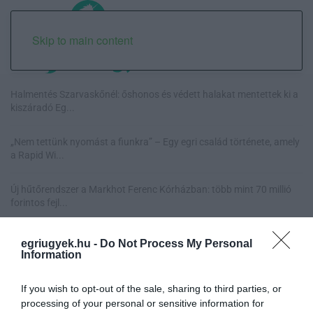
Skip to main content
Halmentés Szarvaskőnél: őshonos és védett halakat mentettek ki a
kiszáradó Eg...
„Nem tettünk nyomást a fiunkra” – Egy egri család története, amely
a Rapid Wi...
Új hűtőrendszer a Markhot Ferenc Kórházban: több mint 70 millió
forintos fejl...
Eloltották a tüzet Dédestapolcsánynál, kilencórás küzdelem után
egriugyek.hu -
Do Not Process My Personal
sikerült megf...
Information
If you wish to opt-out of the sale, sharing to third parties, or
processing of your personal or sensitive information for