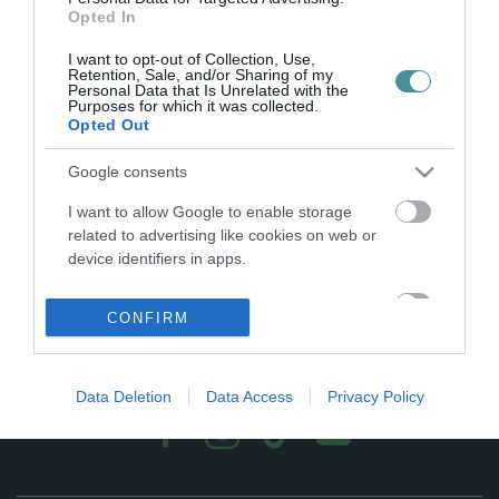
FORINTRA BÜNTETTÉK CZEGLÉDY CSABÁT
Opted In
2022. március 23
|
Mindenki ügye
Az elmúlt egy évben, amit tudok, mind elmondtam az ördög
I want to opt-out of Collection, Use,
Retention, Sale, and/or Sharing of my
ügyvédje ügyben. Már lassan én unom. Büszke lennék rá, ha én
Personal Data that Is Unrelated with the
járultam volna hozzá az ellenzék 2019 őszi választási sikeréhez.
Purposes for which it was collected.
Opted Out
Sajnos, nem ...
Google consents
I want to allow Google to enable storage
related to advertising like cookies on web or
device identifiers in apps.
I want to allow my user data to be sent to
CONFIRM
Google for online advertising purposes.
.
I want to allow Google to send me
personalized advertising.
Data Deletion
Data Access
Privacy Policy
I want to allow Google to enable storage
related to analytics like cookies on web or
device identifiers in apps.