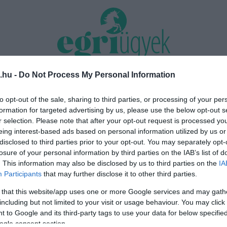
.hu -
Do Not Process My Personal Information
TÁS 2026
MINDENKI ÜGYE
RIASZTÓ
EGÉSZSÉG+
OTTHON & DESIGN
to opt-out of the sale, sharing to third parties, or processing of your per
formation for targeted advertising by us, please use the below opt-out s
nk nyomást a fiunkra” – Egy egri
Új hűtőrendszer a Markhot Feren
r selection. Please note that after your opt-out request is processed y
énete, amely a Rapid Wi...
Kórházban: több mint 70 millió fori
eing interest-based ads based on personal information utilized by us or
disclosed to third parties prior to your opt-out. You may separately opt-
losure of your personal information by third parties on the IAB’s list of
. This information may also be disclosed by us to third parties on the
IA
akció
Participants
that may further disclose it to other third parties.
 that this website/app uses one or more Google services and may gath
including but not limited to your visit or usage behaviour. You may click 
 to Google and its third-party tags to use your data for below specifi
ogle consent section.
ELINDULT A 2022-ES EGRI KARÁCSONYI CIPŐSDOBOZ