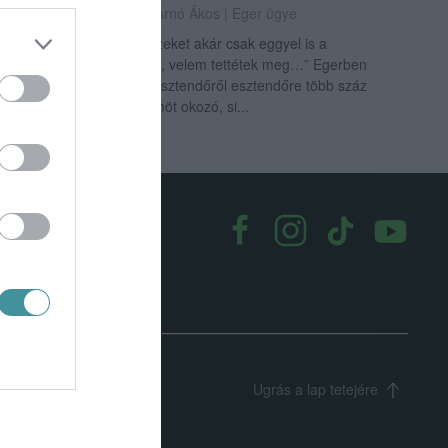
2025. november 26
| Csarnó Ákos |
Eger ügye
„…amikor megtettétek ezeket akár csak eggyel is a
legkisebb atyámfiai közül, velem tettétek meg…” Egerben
immár két évtizedes az esztendőről esztendőre több száz
gyermeknek ünnepi örömöt okozó, si...
k
|
Médiaajánlat
Ugrás a lap tetejére