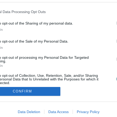
AKCIÓ
2022. december 05
|
Eger ügye
l Data Processing Opt Outs
A Baptista Szeretetszolgálat Egerben is jól ismert akcióját
a 2021-es évben immár 17. alkalommal hirdetik meg a
o opt-out of the Sharing of my personal data.
városunkban. A tavalyi évben több mint ezer
In
ajándékcsomag gyűlt össze Egerben, s a fa...
o opt-out of the Sale of my Personal Data.
In
to opt-out of processing my Personal Data for Targeted
ing.
In
o opt-out of Collection, Use, Retention, Sale, and/or Sharing
ersonal Data that Is Unrelated with the Purposes for which it
lected.
Out
CONFIRM
ozzáférési nyilatkozat
|
Kommentelési szabályzat
|
Szerzői jogo
consents
o allow Google to enable storage related to advertising like cookies on
Data Deletion
Data Access
Privacy Policy
evice identifiers in apps.