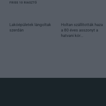
FRISS 10 RIASZTÓ
Lakóépületek lángoltak
Holtan szállították haza
szerdán
a 80 éves asszonyt a
hatvani kór...
.