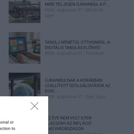
MIRE TELJESEN ÚJRAINDUL A P...
2026. augusztus 07
|
Mindenki
ügye
TANULJ NÉMETÜL OTTHONRÓL: A
DIGITÁLIS TANULÁS ELŐNYEI
2026. augusztus 07
|
Promóció
ÚJRAINDULNAK A KORÁBBAN
LEÁLLÍTOTT SZOLGÁLTATÁSOK AZ
EGRI...
2026. augusztus 07
|
Eger ügye
TÍZ ÉVE NEM VOLT ILYEN
sonal or
ALACSONY AZ INFLÁCIÓ
ection to
MAGYARORSZÁGON
2026. augusztus 07
|
Mindenki