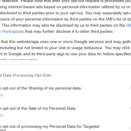
en bennünket az EGRI ÜGYEK Google Hírek oldalán!
r selection. Please note that after your opt-out request is processed y
eing interest-based ads based on personal information utilized by us or
disclosed to third parties prior to your opt-out. You may separately opt-
losure of your personal information by third parties on the IAB’s list of
. This information may also be disclosed by us to third parties on the
IA
Participants
that may further disclose it to other third parties.
 that this website/app uses one or more Google services and may gath
including but not limited to your visit or usage behaviour. You may click 
 to Google and its third-party tags to use your data for below specifi
ogle consent section.
l Data Processing Opt Outs
o opt-out of the Sharing of my personal data.
In
o opt-out of the Sale of my Personal Data.
In
to opt-out of processing my Personal Data for Targeted
ing.