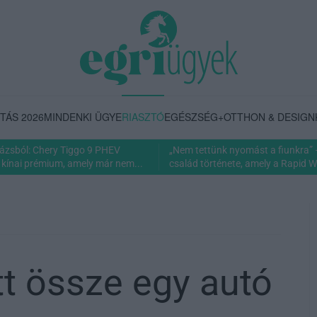
TÁS 2026
MINDENKI ÜGYE
RIASZTÓ
EGÉSZSÉG+
OTTHON & DESIGN
rázsból: Chery Tiggo 9 PHEV
„Nem tettünk nyomást a fiunkra” 
 kínai prémium, amely már nem...
család története, amely a Rapid Wi
tt össze egy autó