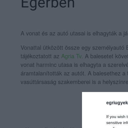
Egerben
A vonat és az autó utasai is elhagyták a j
Vonattal ütközött össze egy személyautó 
tájékoztatott az
Agria Tv.
A balesetet követő
vonat harminc utasa is elhagyta a szerelvé
áramtalanították az autót. A balesethez a 
vasúttársaság szakemberei is a helyszínre
egriugyek
If you wish 
sensitive in