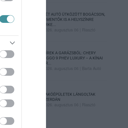
KÉT AUTÓ ÜTKÖZÖTT BOGÁCSON,
A MENTŐK IS A HELYSZÍNRE
ÉRKE...
2026. augusztus 06
|
Riasztó
HÍREK A GARÁZSBÓL: CHERY
TIGGO 9 PHEV LUXURY – A KÍNAI
PR...
2026. augusztus 06
|
Barta Autó
LAKÓÉPÜLETEK LÁNGOLTAK
SZERDÁN
2026. augusztus 06
|
Riasztó