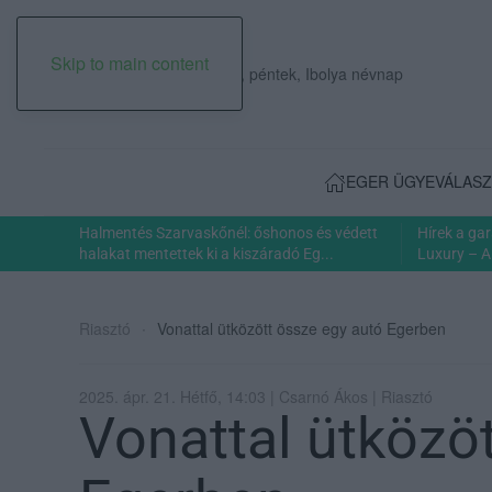
Skip to main content
2026. augusztus 07., péntek, Ibolya névnap
EGER ÜGYE
VÁLASZ
Halmentés Szarvaskőnél: őshonos és védett
Hírek a ga
halakat mentettek ki a kiszáradó Eg...
Luxury – A
Riasztó
Vonattal ütközött össze egy autó Egerben
2025. ápr. 21. Hétfő, 14:03 | Csarnó Ákos | Riasztó
Vonattal ütközö