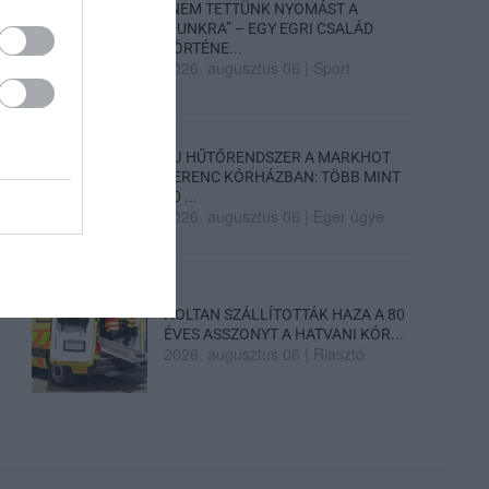
„NEM TETTÜNK NYOMÁST A
FIUNKRA” – EGY EGRI CSALÁD
TÖRTÉNE...
2026. augusztus 06
|
Sport
ÚJ HŰTŐRENDSZER A MARKHOT
FERENC KÓRHÁZBAN: TÖBB MINT
70 ...
2026. augusztus 06
|
Eger ügye
HOLTAN SZÁLLÍTOTTÁK HAZA A 80
ÉVES ASSZONYT A HATVANI KÓR...
2026. augusztus 06
|
Riasztó