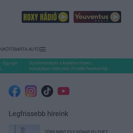
KIKÖTŐ
BARTA AUTÓ
– Egy egri
Új hűtőrendszer a Markhot Ferenc
...
Kórházban: több mint 70 millió forintos fejl...
Legfrissebb híreink
TÖBB MINT EGY HÓNAP IS LEHET,