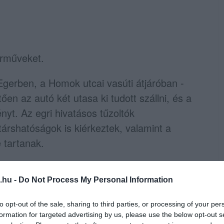
árműveket.
Egerben, a Homok utcai vasúti átjáróban -
en az autó két utasa ki tudott szállni, és a
nyt. Az egri hivatásos tűzoltók
társhatóságok is kiérkeztek, valamint a
 tartanak.
.hu -
Do Not Process My Personal Information
to opt-out of the sale, sharing to third parties, or processing of your per
formation for targeted advertising by us, please use the below opt-out s