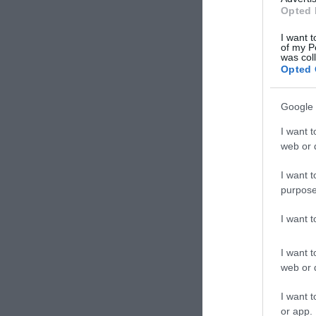
Opted 
I want t
of my P
was col
Opted 
Google 
I want t
web or d
I want t
purpose
I want 
I want t
web or d
I want t
or app.