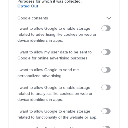
Purposes for which it was collected.
ÚJRAINDULNAK A KORÁBBAN
Opted Out
LEÁLLÍTOTT SZOLGÁLTATÁSOK AZ EGRI...
2026. augusztus 07
|
Eger ügye
Google consents
I want to allow Google to enable storage
related to advertising like cookies on web or
device identifiers in apps.
TÍZ ÉVE NEM VOLT ILYEN ALACSONY AZ
I want to allow my user data to be sent to
INFLÁCIÓ MAGYARORSZÁGON
Google for online advertising purposes.
2026. augusztus 07
|
Mindenki ügye
I want to allow Google to send me
personalized advertising.
I want to allow Google to enable storage
related to analytics like cookies on web or
MINDHÁROM ÜTEMBEN DOLGOZNAK A 25-
ÖS FŐÚTON EGERBEN
device identifiers in apps.
2026. augusztus 07
|
Eger ügye
I want to allow Google to enable storage
related to functionality of the website or app.