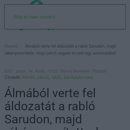
Skip to main content
Riasztó
Álmából verte fel áldozatát a rabló Sarudon, majd
rákényszerítette, hogy pénzt vegyen ki neki egy automatából
2021. szept. 14. Kedd, 19:22 | Barna Benedek | Riasztó
Címkék:
kömlő
,
sarud
,
rabló
,
bankautomata
Álmából verte fel
áldozatát a rabló
Sarudon, majd