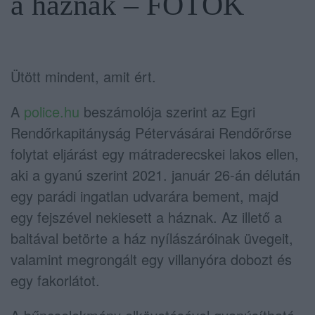
a háznak – FOTÓK
Ütött mindent, amit ért.
A
police.hu
beszámolója szerint az Egri
Rendőrkapitányság Pétervásárai Rendőrőrse
folytat eljárást egy mátraderecskei lakos ellen,
aki a gyanú szerint 2021. január 26-án délután
egy parádi ingatlan udvarára bement, majd
egy fejszével nekiesett a háznak. Az illető a
baltával betörte a ház nyílászáróinak üvegeit,
valamint megrongált egy villanyóra dobozt és
egy fakorlátot.