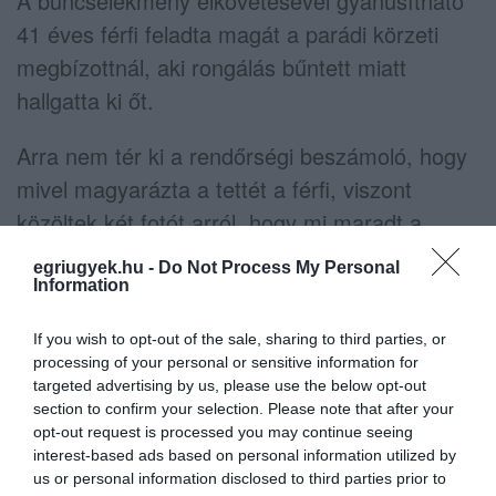
A bűncselekmény elkövetésével gyanúsítható
41 éves férfi feladta magát a parádi körzeti
megbízottnál, aki rongálás bűntett miatt
hallgatta ki őt.
Arra nem tér ki a rendőrségi beszámoló, hogy
mivel magyarázta a tettét a férfi, viszont
közöltek két fotót arról, hogy mi maradt a
tombolása után:
egriugyek.hu -
Do Not Process My Personal
Information
If you wish to opt-out of the sale, sharing to third parties, or
processing of your personal or sensitive information for
targeted advertising by us, please use the below opt-out
section to confirm your selection. Please note that after your
opt-out request is processed you may continue seeing
interest-based ads based on personal information utilized by
us or personal information disclosed to third parties prior to
Ne maradjon le a legfrissebb hírekről, kövessen