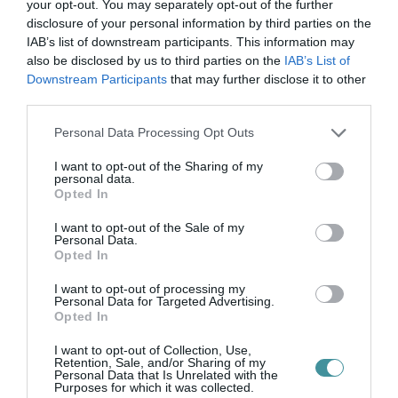
your opt-out. You may separately opt-out of the further
bennünket az EGRI ÜGYEK Google Hírek oldalán!
disclosure of your personal information by third parties on the
IAB’s list of downstream participants. This information may
also be disclosed by us to third parties on the
IAB’s List of
VISSZA A FŐOLDALRA
Downstream Participants
that may further disclose it to other
third parties.
Please note that this website/app uses one or more Google
Personal Data Processing Opt Outs
services and may gather and store information including but
not limited to your visit or usage behaviour. You may click to
I want to opt-out of the Sharing of my
personal data.
grant or deny consent to Google and its third-party tags to
Opted In
use your data for below specified purposes in below Google
Legfrissebb híreink
consent section.
I want to opt-out of the Sale of my
Personal Data.
Opted In
KATONAI HELIKOPTEREK SEGÍTIK AZ
OLTÁST A DÉDESTAPOLCSÁNYI...
I want to opt-out of processing my
2026. augusztus 05
|
Riasztó
Personal Data for Targeted Advertising.
Opted In
VISSZATÉR EGER BELVÁROSÁNAK
I want to opt-out of Collection, Use,
LEGNAGYOBB BORÜNNEPE: AUGUSZT...
Retention, Sale, and/or Sharing of my
2026. augusztus 05
|
Programok
Personal Data that Is Unrelated with the
Purposes for which it was collected.