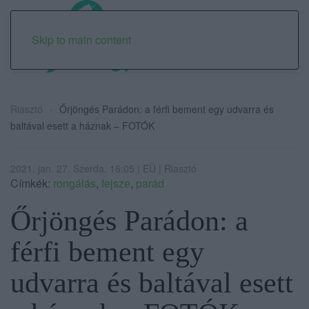
Skip to main content
Riasztó
Őrjöngés Parádon: a férfi bement egy udvarra és
baltával esett a háznak – FOTÓK
2021. jan. 27. Szerda, 16:05 | EÜ | Riasztó
Címkék:
rongálás
,
fejsze
,
parád
Őrjöngés Parádon: a
férfi bement egy
udvarra és baltával esett