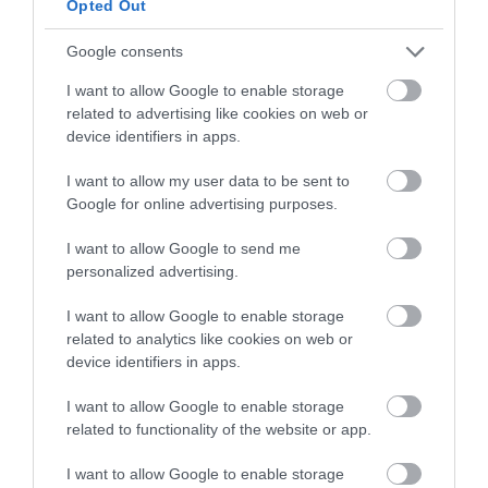
Opted Out
„A NER-FELESÉGEK GYEREKKEL
BIZTOSÍTOTTÁK BE A PÉNZCSAPHOZ...
Google consents
2026. augusztus 05
|
Mindenki ügye
I want to allow Google to enable storage
SIOR: RAJZOK HAZA 98.
related to advertising like cookies on web or
2026. augusztus 05
|
Vélemény
device identifiers in apps.
ÉJSZAKAI PERMETEZÉS KEZDŐDIK
I want to allow my user data to be sent to
EGERBEN A VADGESZTENYE- ÉS P...
Google for online advertising purposes.
2026. augusztus 05
|
Eger ügye
I want to allow Google to send me
personalized advertising.
KAPITÁNY: STABIL MARADT AZ ORSZÁG
ELLÁTÁSA, A TAKARÉKOSSÁ...
2026. augusztus 05
|
Mindenki ügye
I want to allow Google to enable storage
related to analytics like cookies on web or
device identifiers in apps.
KÖZMÉDIÁSOK ÉVEKIG GYŰJTÖTTÉK A
BIZONYÍTÉKOKAT, BELSŐ DOK...
2026. augusztus 05
|
Mindenki ügye
I want to allow Google to enable storage
related to functionality of the website or app.
MÉG KÉT NAP TIKKASZTÓ FORRÓSÁG
I want to allow Google to enable storage
2026. augusztus 05
|
Mindenki ügye