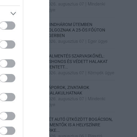
2026. augusztus 07
|
Mindenki
ügye
MINDHÁROM ÜTEMBEN
DOLGOZNAK A 25-ÖS FŐÚTON
EGERBEN
2026. augusztus 07
|
Eger ügye
HALMENTÉS SZARVASKŐNÉL:
ŐSHONOS ÉS VÉDETT HALAKAT
MENTETT...
2026. augusztus 07
|
Környék ügye
ZÁPOROK, ZIVATAROK
KIALAKULHATNAK
2026. augusztus 07
|
Mindenki
ügye
KÉT AUTÓ ÜTKÖZÖTT BOGÁCSON,
A MENTŐK IS A HELYSZÍNRE
ÉRKE...
2026. augusztus 06
|
Riasztó