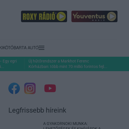
KIKÖTŐ
BARTA AUTÓ
– Egy egri
Új hűtőrendszer a Markhot Ferenc
...
Kórházban: több mint 70 millió forintos fejl...
Legfrissebb híreink
A GYAKORNOKI MUNKA:
LEHETŐSÉGEK ÉS KIHÍVÁSOK A