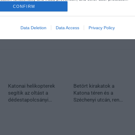
en bennünket az EGRI ÜGYEK Google Hírek oldalán!
CONFIRM
Data Deletion
Data Access
Privacy Policy
Katonai helikopterek
Betört kirakatok a
segítik az oltást a
Katona téren és a
dédestapolcsányi...
Széchenyi utcán, ren...