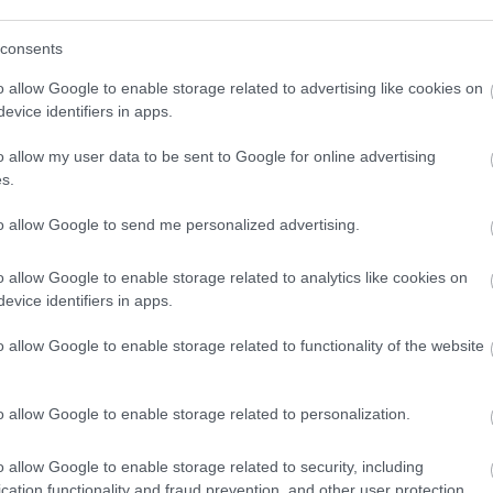
consents
o allow Google to enable storage related to advertising like cookies on
evice identifiers in apps.
szódtak le a településen. Információk szerint
o allow my user data to be sent to Google for online advertising
s.
 az utcán. A nő végül az édesanyjához
ek pedig már az ingatlannál történtek.
to allow Google to send me personalized advertising.
a rendőrök több lehetséges verziót is
o allow Google to enable storage related to analytics like cookies on
evice identifiers in apps.
n a napon, azt a folyamatban lévő nyomozás
o allow Google to enable storage related to functionality of the website
o allow Google to enable storage related to personalization.
o allow Google to enable storage related to security, including
cation functionality and fraud prevention, and other user protection.