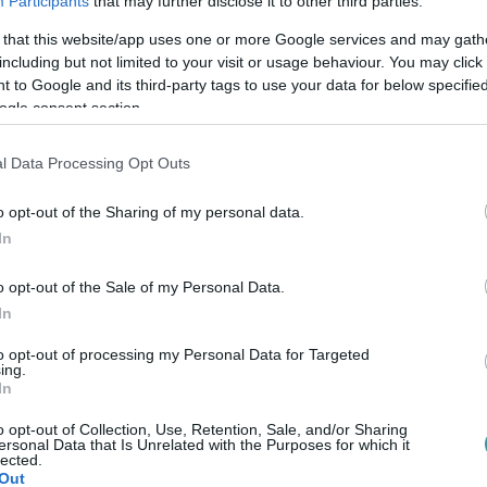
Participants
that may further disclose it to other third parties.
övetően saját magát szúrta mellkason.
 that this website/app uses one or more Google services and may gath
including but not limited to your visit or usage behaviour. You may click 
ból vizsgálják az ügyet. A rendőrség
 to Google and its third-party tags to use your data for below specifi
att indított nyomozást, mivel az eddigi adatok
ogle consent section.
a férfit valaki szándékosan bántalmazta, és
l Data Processing Opt Outs
o opt-out of the Sharing of my personal data.
In
o opt-out of the Sale of my Personal Data.
In
to opt-out of processing my Personal Data for Targeted
ing.
In
o opt-out of Collection, Use, Retention, Sale, and/or Sharing
ersonal Data that Is Unrelated with the Purposes for which it
lected.
Out