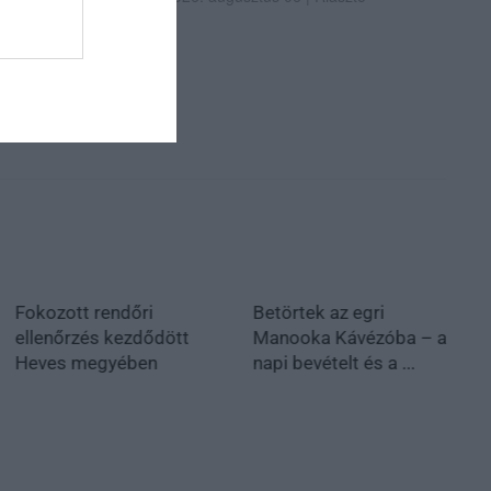
Fokozott rendőri
Betörtek az egri
ellenőrzés kezdődött
Manooka Kávézóba – a
Heves megyében
napi bevételt és a ...