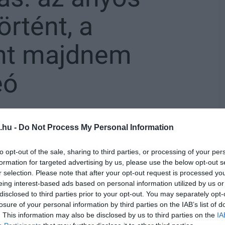
örtént, a
int majdnem
eó
.hu -
Do Not Process My Personal Information
ntők és a rendőrök Bátonyterenyére, ahol
ett, és végül mentőhelikopterrel szállították
to opt-out of the sale, sharing to third parties, or processing of your per
formation for targeted advertising by us, please use the below opt-out s
r selection. Please note that after your opt-out request is processed y
eing interest-based ads based on personal information utilized by us or
 sérült férfi anyósa szerint a tragikus
disclosed to third parties prior to your opt-out. You may separately opt-
Állítása szerint a férfi egy vizes felületen
losure of your personal information by third parties on the IAB’s list of
. This information may also be disclosed by us to third parties on the
IA
aminek következtében súlyosan megsérült a