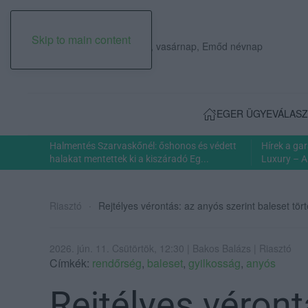
Skip to main content
2026. augusztus 09., vasárnap, Emőd névnap
EGER ÜGYE
VÁLASZ
Halmentés Szarvaskőnél: őshonos és védett
Hírek a ga
halakat mentettek ki a kiszáradó Eg...
Luxury – A
Riasztó
Rejtélyes vérontás: az anyós szerint baleset tör
2026. jún. 11. Csütörtök, 12:30 | Bakos Balázs | Riasztó
Címkék:
rendőrség
,
baleset
,
gyilkosság
,
anyós
Rejtélyes véront