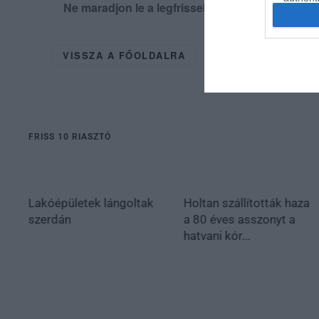
Ne maradjon le a legfrissebb hírekről, kövess
VISSZA A FŐOLDALRA
FRISS 10 RIASZTÓ
Lakóépületek lángoltak
Holtan szállították haza
szerdán
a 80 éves asszonyt a
hatvani kór...