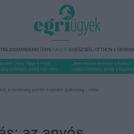
TÁS 2026
MINDENKI ÜGYE
RIASZTÓ
EGÉSZSÉG+
OTTHON & DESIGN
rázsból: Chery Tiggo 9 PHEV
„Nem tettünk nyomást a fiunkra” 
 kínai prémium, amely már nem...
család története, amely a Rapid Wi
tént, a rendőrség szerint majdnem gyilkosság - videó
ás: az anyós