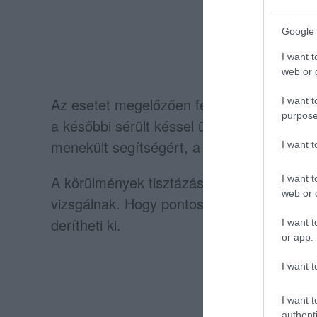
Google 
I want t
web or d
Az esetet megelőzően feszült jelenetek ját
I want t
purpose
a későbbi sérült késsel üldözte élettársát
menekült segítségért, a végzetes esemény
I want 
A körülmények tisztázása jelenleg is tart, 
I want t
web or d
vizsgálnak. Hogy pontosan mi történt azo
derítheti ki.
I want t
or app.
I want t
I want t
authenti