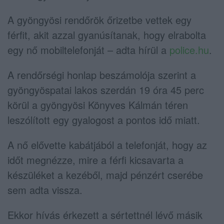
A gyöngyösi rendőrök őrizetbe vettek egy
férfit, akit azzal gyanúsítanak, hogy elrabolta
egy nő mobiltelefonját – adta hírül a
police.hu
.
A rendőrségi honlap beszámolója szerint a
gyöngyöspatai lakos szerdán 19 óra 45 perc
körül a gyöngyösi Könyves Kálmán téren
leszólított egy gyalogost a pontos idő miatt.
A nő elővette kabátjából a telefonját, hogy az
időt megnézze, mire a férfi kicsavarta a
készüléket a kezéből, majd pénzért cserébe
sem adta vissza.
Ekkor hívás érkezett a sértettnél lévő másik