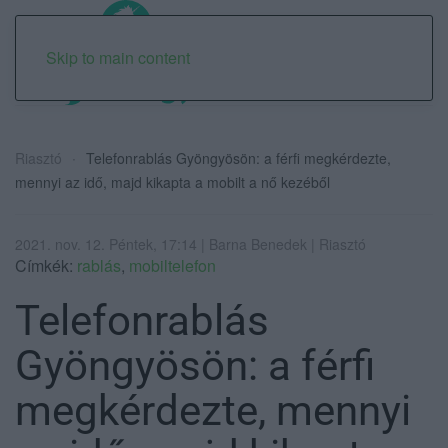
Skip to main content
Riasztó
Telefonrablás Gyöngyösön: a férfi megkérdezte,
mennyi az idő, majd kikapta a mobilt a nő kezéből
2021. nov. 12. Péntek, 17:14 | Barna Benedek | Riasztó
Címkék:
rablás
,
mobiltelefon
Telefonrablás
Gyöngyösön: a férfi
megkérdezte, mennyi