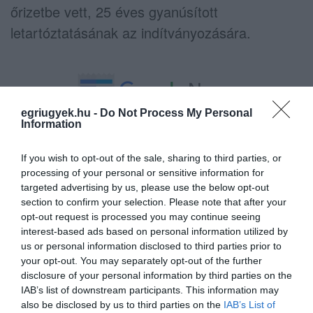
őrizetbe vett, 25 éves gyanúsított
letartóztatásának az indítványozására.
egriugyek.hu -
Do Not Process My Personal
Information
Ne maradjon le a legfrissebb hírekről, kövessen
bennünket az EGRI ÜGYEK Google Hírek oldalán!
If you wish to opt-out of the sale, sharing to third parties, or
processing of your personal or sensitive information for
targeted advertising by us, please use the below opt-out
VISSZA A FŐOLDALRA
section to confirm your selection. Please note that after your
opt-out request is processed you may continue seeing
interest-based ads based on personal information utilized by
us or personal information disclosed to third parties prior to
your opt-out. You may separately opt-out of the further
disclosure of your personal information by third parties on the
IAB’s list of downstream participants. This information may
also be disclosed by us to third parties on the
IAB’s List of
Legfrissebb híreink