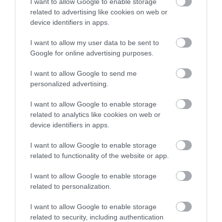
I want to allow Google to enable storage
related to advertising like cookies on web or
device identifiers in apps.
I want to allow my user data to be sent to
Google for online advertising purposes.
MAGYAR PÉTER: KIÍRJÁK AZ ELSŐ
SZÉLERŐMŰVI PÁLYÁZATOKAT, M...
2026. augusztus 06
|
Mindenki ügye
I want to allow Google to send me
personalized advertising.
I want to allow Google to enable storage
related to analytics like cookies on web or
device identifiers in apps.
ELOLTOTTÁK A TÜZET
DÉDESTAPOLCSÁNYNÁL, KILENCÓRÁS
I want to allow Google to enable storage
KÜZDELE...
2026. augusztus 06
|
Környék ügye
related to functionality of the website or app.
I want to allow Google to enable storage
related to personalization.
I want to allow Google to enable storage
KATONAI HELIKOPTEREK SEGÍTIK AZ
related to security, including authentication
OLTÁST A DÉDESTAPOLCSÁNYI...