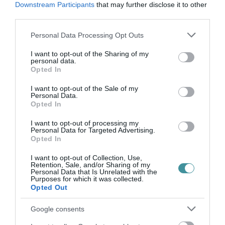
Downstream Participants
that may further disclose it to other
third parties.
Please note that this website/app uses one or more Google
Personal Data Processing Opt Outs
ÚJ HŰTŐRENDSZER A MARKHOT FERENC
services and may gather and store information including but
KÓRHÁZBAN: TÖBB MINT 70 ...
not limited to your visit or usage behaviour. You may click to
I want to opt-out of the Sharing of my
2026. augusztus 06
|
Eger ügye
personal data.
grant or deny consent to Google and its third-party tags to
Opted In
use your data for below specified purposes in below Google
consent section.
I want to opt-out of the Sale of my
Personal Data.
Opted In
HOLTAN SZÁLLÍTOTTÁK HAZA A 80 ÉVES
I want to opt-out of processing my
ASSZONYT A HATVANI KÓR...
Personal Data for Targeted Advertising.
2026. augusztus 06
|
Riasztó
Opted In
I want to opt-out of Collection, Use,
Retention, Sale, and/or Sharing of my
Personal Data that Is Unrelated with the
Purposes for which it was collected.
Opted Out
GÁRDONYI MESEKERT VÁRJA A
Google consents
CSALÁDOKAT – HÁROM NAPON ÁT ING...
2026. augusztus 06
|
Programok