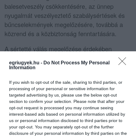
balesetveszély csökkentésére, az ünnep
nyugalmát veszélyeztető szabálysértések és
bűncselekmények megelőzésére, továbbá a
közrend és a közbiztonság fenntartására.
A sértetté válás megelőzése érdekében
otthonukat elhagyva körültekintően zárják be
egriugyek.hu -
Do Not Process My Personal
az ablakokat, ajtókat, továbbá kertes házak
Information
esetén a kapukat is! Tegyenek meg mindent
If you wish to opt-out of the sale, sharing to third parties, or
az ingatlan biztonságának megóvása miatt!
processing of your personal or sensitive information for
targeted advertising by us, please use the below opt-out
A temetőkben és azok környékén figyeljenek
section to confirm your selection. Please note that after your
az alábbiakra, fogadják meg tanácsainkat:
opt-out request is processed you may continue seeing
interest-based ads based on personal information utilized by
us or personal information disclosed to third parties prior to
your opt-out. You may separately opt-out of the further
disclosure of your personal information by third parties on the