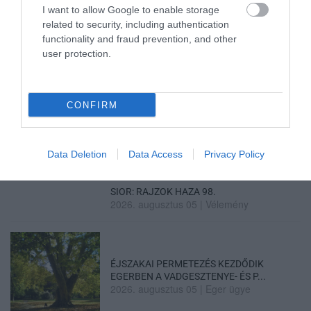
LEGNAGYOBB BORÜNNEPE: AUGUSZT...
I want to allow Google to enable storage
2026. augusztus 05
|
Programok
related to security, including authentication
functionality and fraud prevention, and other
user protection.
CONFIRM
„A NER-FELESÉGEK GYEREKKEL
BIZTOSÍTOTTÁK BE A PÉNZCSAPHOZ...
2026. augusztus 05
|
Mindenki ügye
Data Deletion
Data Access
Privacy Policy
SIOR: RAJZOK HAZA 98.
2026. augusztus 05
|
Vélemény
ÉJSZAKAI PERMETEZÉS KEZDŐDIK
EGERBEN A VADGESZTENYE- ÉS P...
2026. augusztus 05
|
Eger ügye