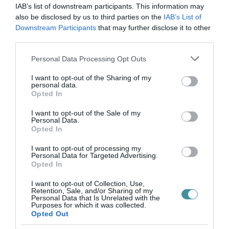
(forrás: police.hu)
IAB’s list of downstream participants. This information may
also be disclosed by us to third parties on the
IAB’s List of
Downstream Participants
that may further disclose it to other
third parties.
Please note that this website/app uses one or more Google
Personal Data Processing Opt Outs
Ne maradjon le a legfrissebb hírekről, kövessen
services and may gather and store information including but
bennünket az EGRI ÜGYEK Google Hírek oldalán!
not limited to your visit or usage behaviour. You may click to
I want to opt-out of the Sharing of my
personal data.
grant or deny consent to Google and its third-party tags to
Opted In
use your data for below specified purposes in below Google
VISSZA A FŐOLDALRA
consent section.
I want to opt-out of the Sale of my
Personal Data.
Opted In
I want to opt-out of processing my
Personal Data for Targeted Advertising.
Opted In
I want to opt-out of Collection, Use,
Retention, Sale, and/or Sharing of my
Legfrissebb híreink
Personal Data that Is Unrelated with the
Purposes for which it was collected.
Opted Out