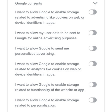
Google consents
MAGYAR PÉTER: KIÍRJÁK AZ ELSŐ
SZÉLERŐMŰVI PÁLYÁZATOKAT, M...
I want to allow Google to enable storage
2026. augusztus 06
|
Mindenki ügye
related to advertising like cookies on web or
device identifiers in apps.
I want to allow my user data to be sent to
ELOLTOTTÁK A TÜZET
Google for online advertising purposes.
DÉDESTAPOLCSÁNYNÁL, KILENCÓRÁS
KÜZDELE...
I want to allow Google to send me
2026. augusztus 06
|
Környék ügye
personalized advertising.
I want to allow Google to enable storage
related to analytics like cookies on web or
KATONAI HELIKOPTEREK SEGÍTIK AZ
device identifiers in apps.
OLTÁST A DÉDESTAPOLCSÁNYI...
2026. augusztus 05
|
Riasztó
I want to allow Google to enable storage
related to functionality of the website or app.
I want to allow Google to enable storage
related to personalization.
VISSZATÉR EGER BELVÁROSÁNAK