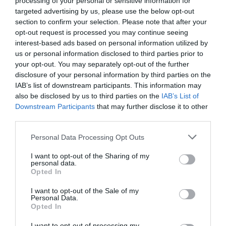
processing of your personal or sensitive information for
targeted advertising by us, please use the below opt-out
Nálunk is egyre jobban terjed a halloweeni
section to confirm your selection. Please note that after your
töklámpás készítésének szokása. Ha ilyet
opt-out request is processed you may continue seeing
interest-based ads based on personal information utilized by
helyezünk el, győződjünk meg róla, hogy a
us or personal information disclosed to third parties prior to
lámpás közelében ne legyen semmilyen
your opt-out. You may separately opt-out of the further
disclosure of your personal information by third parties on the
éghető tárgy, ha pedig a kertbe tesszük a
IAB’s list of downstream participants. This information may
lámpást, gyertya és mécses helyett elemes
also be disclosed by us to third parties on the
IAB’s List of
LED izzót tegyünk bele.
Downstream Participants
that may further disclose it to other
third parties.
Ha valaki a temetőben tüzet észlel, értesítse a
Please note that this website/app uses one or more Google
Personal Data Processing Opt Outs
services and may gather and store information including but
temető biztonsági személyzetét és hívja a 112-
not limited to your visit or usage behaviour. You may click to
I want to opt-out of the Sharing of my
es segélyhívó számot.
personal data.
grant or deny consent to Google and its third-party tags to
Opted In
use your data for below specified purposes in below Google
consent section.
I want to opt-out of the Sale of my
Personal Data.
Opted In
Ne maradjon le a legfrissebb hírekről, kövessen
I want to opt-out of processing my