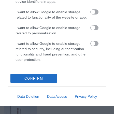
2026. augusztus 08
|
Mindenki ügye
device identifiers in apps.
I want to allow Google to enable storage
related to functionality of the website or app.
BAKA ANDRÁST JELÖLI KÖZTÁRSASÁGI
I want to allow Google to enable storage
ELNÖKNEK A TISZA
2026. augusztus 08
|
Mindenki ügye
related to personalization.
I want to allow Google to enable storage
related to security, including authentication
functionality and fraud prevention, and other
ÚJ MAGYAR KÜLÜGYI STRATÉGIA KÉSZÜL,
user protection.
TELJES SZAKÍTÁS JÖN A...
2026. augusztus 08
|
Mindenki ügye
CONFIRM
TATA ELBŰVÖLŐ LÁTVÁNYOSSÁGAI,
AMIKÉRT ÉRDEMES MEGNÉZNI
2026. augusztus 08
|
Promóció
Data Deletion
Data Access
Privacy Policy