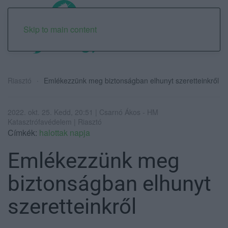
Skip to main content
Riasztó
Emlékezzünk meg biztonságban elhunyt szeretteinkről
2022. okt. 25. Kedd, 20:51 | Csarnó Ákos - HM
Katasztrófavédelem | Riasztó
Címkék:
halottak napja
Emlékezzünk meg
biztonságban elhunyt
szeretteinkről