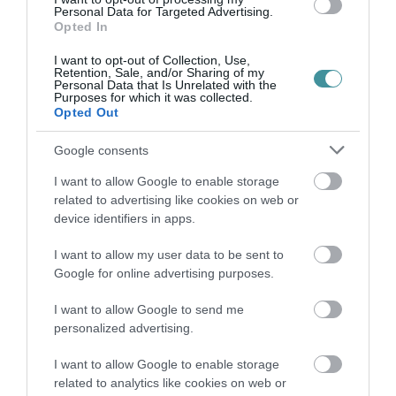
bennünket az EGRI ÜGYEK Google Hírek oldalán!
Personal Data for Targeted Advertising.
Opted In
I want to opt-out of Collection, Use,
VISSZA A FŐOLDALRA
Retention, Sale, and/or Sharing of my
Personal Data that Is Unrelated with the
Purposes for which it was collected.
Opted Out
Google consents
I want to allow Google to enable storage
related to advertising like cookies on web or
Legfrissebb híreink
device identifiers in apps.
I want to allow my user data to be sent to
A GYAKORNOKI MUNKA: LEHETŐSÉGEK ÉS
Google for online advertising purposes.
KIHÍVÁSOK A KARRIER KE...
2026. augusztus 09
|
Promóció
I want to allow Google to send me
personalized advertising.
I want to allow Google to enable storage
35 PERCES TANÓRÁK ÉS KEVESEBB HÁZI
related to analytics like cookies on web or
FELADAT JÖHET AZ ALSÓ ...