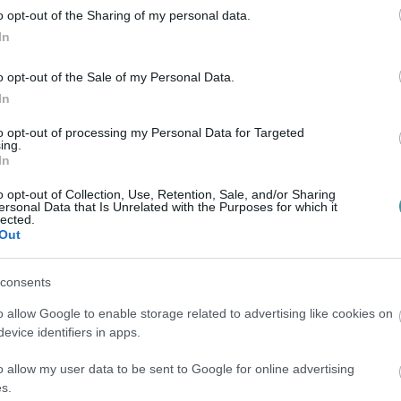
o opt-out of the Sharing of my personal data.
In
o opt-out of the Sale of my Personal Data.
 projekt nevezett, amelyeket 2018 és 2019
In
k az alábbi kritériumoknak kellett
to opt-out of processing my Personal Data for Targeted
ing.
In
lis felmelegedés csökkentéséhez
o opt-out of Collection, Use, Retention, Sale, and/or Sharing
ersonal Data that Is Unrelated with the Purposes for which it
ó energiaigény
lected.
Out
mék vízlábnyoma
consents
lőírásnak megfeleltek, továbbjutottak a
ett díjaztak végül a Conai Packaging
o allow Google to enable storage related to advertising like cookies on
evice identifiers in apps.
o allow my user data to be sent to Google for online advertising
zok a projektek oszthatták el maguk között,
s.