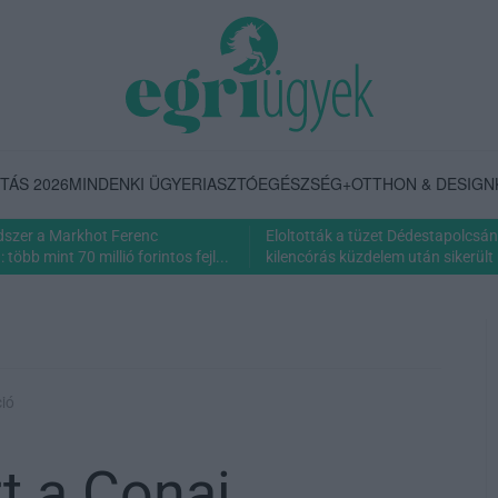
TÁS 2026
MINDENKI ÜGYE
RIASZTÓ
EGÉSZSÉG+
OTTHON & DESIGN
dszer a Markhot Ferenc
Eloltották a tüzet Dédestapolcsán
több mint 70 millió forintos fejl...
kilencórás küzdelem után sikerült 
ció
rt a Conai