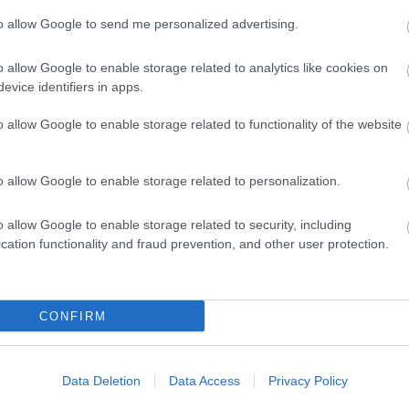
i előtt, hogy csomagolási rendszereiket
to allow Google to send me personalized advertising.
ogy még innovatívabb és környezetbarátabb
o allow Google to enable storage related to analytics like cookies on
evice identifiers in apps.
ság és az újrahasznosított alapanyagok
o allow Google to enable storage related to functionality of the website
ég saját előállítási modellel is rendelkezik,
 cél, hogy termékeik gyártása és eladása
o allow Google to enable storage related to personalization.
dák életútjából: ügyfeleik visszavihetik az
ből a vállalat tisztítás, szárítás és darabolás
o allow Google to enable storage related to security, including
cation functionality and fraud prevention, and other user protection.
rseny szervezői által kitűzött
CONFIRM
en az 54. helyet szerezte meg. A Magnum
és leginkább környezetbarát
Data Deletion
Data Access
Privacy Policy