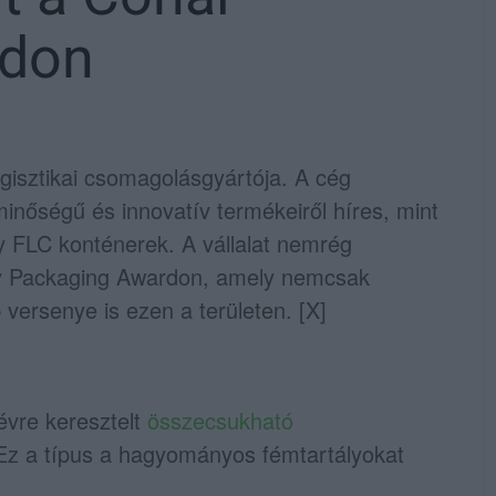
rdon
ogisztikai csomagolásgyártója. A cég
inőségű és innovatív termékeiről híres, mint
y FLC konténerek. A vállalat nemrég
ly Packaging Awardon, amely nemcsak
versenye is ezen a területen. [X]
vre keresztelt
összecsukható
Ez a típus a hagyományos fémtartályokat