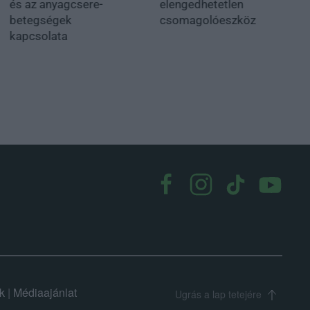
és az anyagcsere-
elengedhetetlen
betegségek
csomagolóeszköz
kapcsolata
k
|
Médiaajánlat
Ugrás a lap tetejére