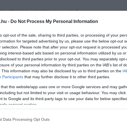
vállalatoknak többet nem kell a
oblémájával megküzdeni.
.hu -
Do Not Process My Personal Information
ehezíti a fel- és lerakodást, addig a
to opt-out of the sale, sharing to third parties, or processing of your per
ghasználatából eredően sokkal könnyebb.
formation for targeted advertising by us, please use the below opt-out s
resjáratok megszüntetésében. Az
r selection. Please note that after your opt-out request is processed y
ának egyik legnagyobb kihívása: a MO®
eing interest-based ads based on personal information utilized by us or
disclosed to third parties prior to your opt-out. You may separately opt-
ezért a kamionok újabb áruval is
losure of your personal information by third parties on the IAB’s list of
. This information may also be disclosed by us to third parties on the
IA
Participants
that may further disclose it to other third parties.
eszi a tartós és egyben ergonomikus
ös a targoncák számára, emellett felcímkézési
 that this website/app uses one or more Google services and may gath
including but not limited to your visit or usage behaviour. You may click 
monkövetésére.
 to Google and its third-party tags to use your data for below specifi
típus egyben a fém tartályok erős
ogle consent section.
l Data Processing Opt Outs