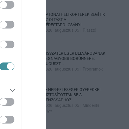
KATONAI HELIKOPTEREK SEGÍTIK
AZ OLTÁST A
DÉDESTAPOLCSÁNYI...
2026. augusztus 05
|
Riasztó
VISSZATÉR EGER BELVÁROSÁNAK
LEGNAGYOBB BORÜNNEPE:
AUGUSZT...
2026. augusztus 05
|
Programok
„A NER-FELESÉGEK GYEREKKEL
BIZTOSÍTOTTÁK BE A
PÉNZCSAPHOZ...
2026. augusztus 05
|
Mindenki
ügye