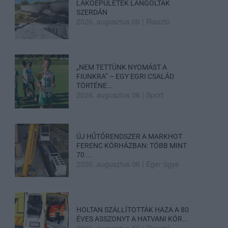
LAKÓÉPÜLETEK LÁNGOLTAK
SZERDÁN
2026. augusztus 06
|
Riasztó
„NEM TETTÜNK NYOMÁST A
FIUNKRA” – EGY EGRI CSALÁD
TÖRTÉNE...
2026. augusztus 06
|
Sport
ÚJ HŰTŐRENDSZER A MARKHOT
FERENC KÓRHÁZBAN: TÖBB MINT
70 ...
2026. augusztus 06
|
Eger ügye
HOLTAN SZÁLLÍTOTTÁK HAZA A 80
ÉVES ASSZONYT A HATVANI KÓR...