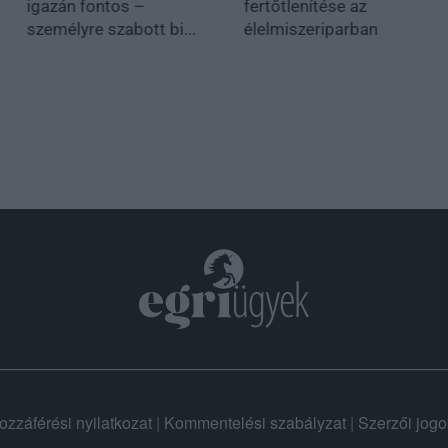
igazán fontos –
fertőtlenítése az
személyre szabott bi...
élelmiszeriparban
ozzáférési nyilatkozat
|
Kommentelési szabályzat
|
Szerzői jogo