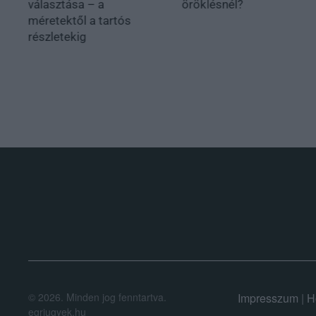
választása – a
öröklésnél?
méretektől a tartós
részletekig
.
©
2026.
Minden jog fenntartva.
Impresszum
|
H
egriugyek.hu