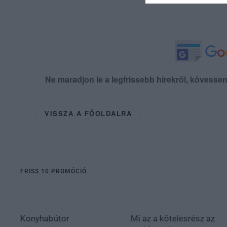
Ne maradjon le a legfrissebb hírekről, kövess
VISSZA A FŐOLDALRA
FRISS 10 PROMÓCIÓ
Konyhabútor
Mi az a kötelesrész az