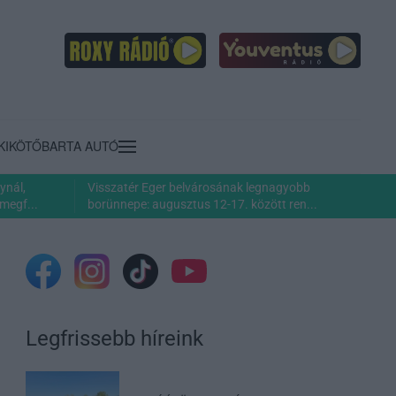
KIKÖTŐ
BARTA AUTÓ
ynál,
Visszatér Eger belvárosának legnagyobb
megf...
borünnepe: augusztus 12-17. között ren...
Legfrissebb híreink