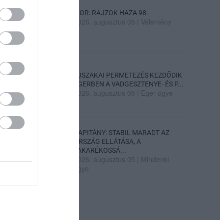
SIOR: RAJZOK HAZA 98.
2026. augusztus 05
|
Vélemény
ÉJSZAKAI PERMETEZÉS KEZDŐDIK
EGERBEN A VADGESZTENYE- ÉS P...
2026. augusztus 05
|
Eger ügye
KAPITÁNY: STABIL MARADT AZ
ORSZÁG ELLÁTÁSA, A
TAKARÉKOSSÁ...
2026. augusztus 05
|
Mindenki
ügye