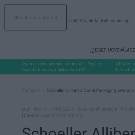
Skip to main content
2026. augusztus 06., csütörtök, Berta, Bettina névnap
EGER ÜGYE
VÁLASZ
„Nem tettünk nyomást a fiunkra” – Egy egri
Új hűtőren
család története, amely a Rapid Wi...
Kórházban: 
Promóció
Schoeller Allibert a Conai Packaging Awardon
2021. febr. 01. Hétfő, 22:30 | Szponzorált tartalom | Promó
Címkék:
szponzorált tartalom
Schoeller Allibe