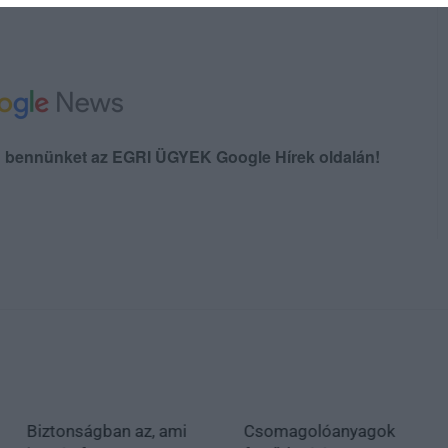
en bennünket az EGRI ÜGYEK Google Hírek oldalán!
Biztonságban az, ami
Csomagolóanyagok