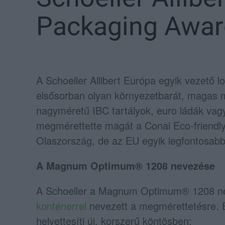
Packaging Awa
A Schoeller Allibert Európa egyik vezető l
elsősorban olyan környezetbarát, magas m
nagyméretű IBC tartályok, euro ládák vag
megmérettette magát a Conai Eco-friend
Olaszország, de az EU egyik legfontosabb 
A Magnum Optimum® 1208 nevezése
A Schoeller a Magnum Optimum® 1208 né
konténerrel
nevezett a megmérettetésre. 
helyettesíti új, korszerű köntösben: