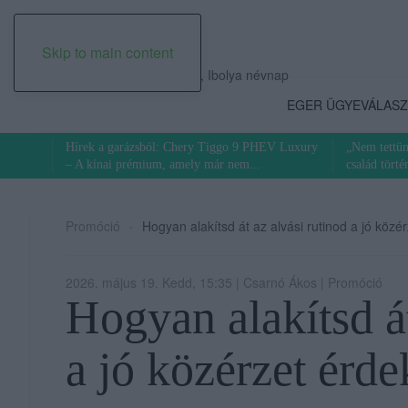
Skip to main content
2026. augusztus 07., péntek, Ibolya névnap
EGER ÜGYE
VÁLASZ
Hírek a garázsból: Chery Tiggo 9 PHEV Luxury
„Nem tettün
– A kínai prémium, amely már nem...
család törté
Promóció
Hogyan alakítsd át az alvási rutinod a jó köz
2026. május 19. Kedd, 15:35 | Csarnó Ákos | Promóció
Hogyan alakítsd át
a jó közérzet érd