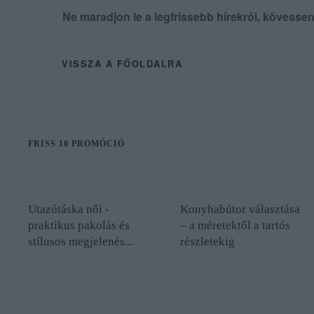
Ne maradjon le a legfrissebb hírekről, kövess
VISSZA A FŐOLDALRA
FRISS 10 PROMÓCIÓ
Utazótáska női -
Konyhabútor választása
praktikus pakolás és
– a méretektől a tartós
stílusos megjelenés...
részletekig