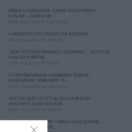
HÍREK A GARÁZSBÓL: CHERY TIGGO 9 PHEV
LUXURY – A KÍNAI PR...
2026. augusztus 06
|
Barta Autó
LAKÓÉPÜLETEK LÁNGOLTAK SZERDÁN
2026. augusztus 06
|
Riasztó
„NEM TETTÜNK NYOMÁST A FIUNKRA” – EGY EGRI
CSALÁD TÖRTÉNE...
2026. augusztus 06
|
Sport
ÚJ HŰTŐRENDSZER A MARKHOT FERENC
KÓRHÁZBAN: TÖBB MINT 70 ...
2026. augusztus 06
|
Eger ügye
HOLTAN SZÁLLÍTOTTÁK HAZA A 80 ÉVES
ASSZONYT A HATVANI KÓR...
2026. augusztus 06
|
Riasztó
GÁRDONYI MESEKERT VÁRJA A CSALÁDOKAT –
HÁROM NAPON ÁT ING...