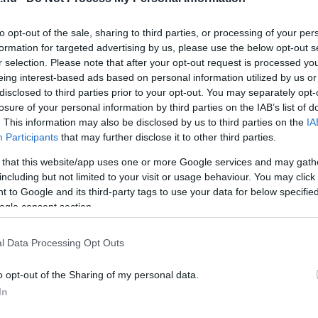
l a minőség is igen lényeges; egy rövid, de
to opt-out of the sale, sharing to third parties, or processing of your per
e könnyebben tud megújulni. Az alvási
formation for targeted advertising by us, please use the below opt-out s
velhetik, mint egy kellemes tapintású
selyem
r selection. Please note that after your opt-out request is processed y
eing interest-based ads based on personal information utilized by us or
disclosed to third parties prior to your opt-out. You may separately opt-
losure of your personal information by third parties on the IAB’s list of
zet kulcsfontosságú szerepet játszik az
. This information may also be disclosed by us to third parties on the
IA
önnyebb belevetni magunkat az éjszakai
Participants
that may further disclose it to other third parties.
ran meggátolja ezt. A lefekvés előtti egy
 that this website/app uses one or more Google services and may gath
including but not limited to your visit or usage behaviour. You may click 
öket, mivel ezek csökkenthetik a melatonin
 to Google and its third-party tags to use your data for below specifi
ormon.
ogle consent section.
l Data Processing Opt Outs
n, figyeljünk oda az esti rutinra. A napi
o opt-out of the Sharing of my personal data.
olvasás, halk zene vagy épp meditáció remek
In
ére.