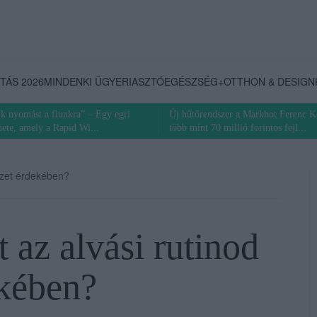
TÁS 2026
MINDENKI ÜGYE
RIASZTÓ
EGÉSZSÉG+
OTTHON & DESIGN
k nyomást a fiunkra” – Egy egri
Új hűtőrendszer a Markhot Ferenc K
nete, amely a Rapid Wi...
több mint 70 millió forintos fejl...
érzet érdekében?
 az alvási rutinod
ekében?