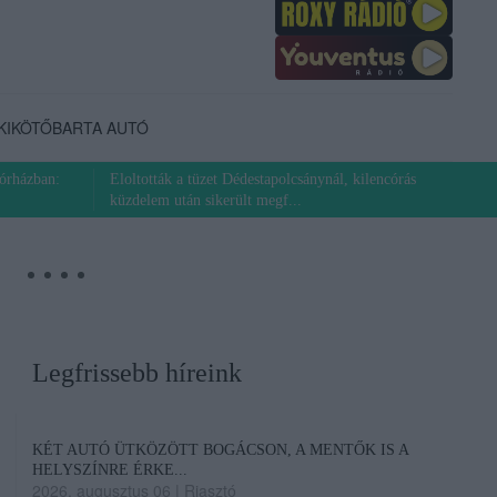
KIKÖTŐ
BARTA AUTÓ
órházban:
Eloltották a tüzet Dédestapolcsánynál, kilencórás
küzdelem után sikerült megf...
Legfrissebb híreink
KÉT AUTÓ ÜTKÖZÖTT BOGÁCSON, A MENTŐK IS A
HELYSZÍNRE ÉRKE...
2026. augusztus 06
|
Riasztó