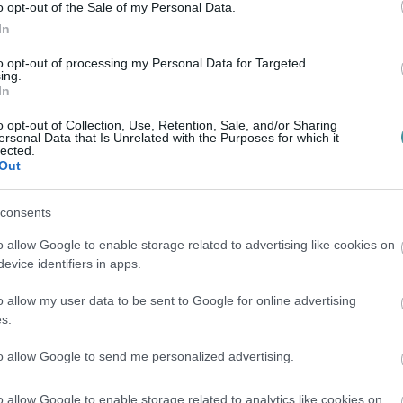
o opt-out of the Sale of my Personal Data.
In
ly hatással bír. Milyen mértékben legyen
to opt-out of processing my Personal Data for Targeted
ötétség? Ez elsősorban attól függ, hogy mi
ing.
In
elelően kiválasztott párnahuzat, például a
síthat az éjszaka során. A selyem kellemes
o opt-out of Collection, Use, Retention, Sale, and/or Sharing
ersonal Data that Is Unrelated with the Purposes for which it
ába a nedvességet, mint sok hagyományos
lected.
Out
ését is.
consents
o allow Google to enable storage related to advertising like cookies on
i szokásoktól, de néhány praktikus lépéssel
evice identifiers in apps.
erüld az ébresztő szundi funkcióját, hiszen a
o allow my user data to be sent to Google for online advertising
tabbá tesz. Másodsorban, próbáld meg a
s.
i segíthet a bioritmus korai beállításában.
to allow Google to send me personalized advertising.
gy pohár víz fogyasztása kellemesen
o allow Google to enable storage related to analytics like cookies on