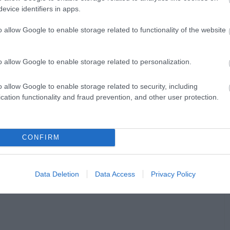
evice identifiers in apps.
nahuzatok, természetes módon fokozhatják az
o allow Google to enable storage related to functionality of the website
ulhatnak a bőr és a haj kíméletesebb
m növeléséhez az éjszakai órák alatt.
o allow Google to enable storage related to personalization.
tin hosszú távon hozzájárulhat a jobb
o allow Google to enable storage related to security, including
ndennapokhoz. Vajon a selyem és a tudatos
cation functionality and fraud prevention, and other user protection.
yt nyújthat számodra is? Ha kipróbálnád, itt
 alvási szokásaidba. Ahogy az alvás
CONFIRM
egyre szebbek.
Data Deletion
Data Access
Privacy Policy