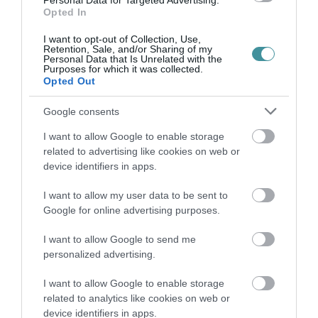
Personal Data for Targeted Advertising.
Opted In
A kék fény szűrő szemüvegek is remek
I want to opt-out of Collection, Use,
megoldásnak számítanak. Ez a dioptria nélküli
Retention, Sale, and/or Sharing of my
Personal Data that Is Unrelated with the
szemüveg tökéletes azok számára, akik
Purposes for which it was collected.
Opted Out
számítógépes munkát végeznek. A szemüveg
rendszeres használata szintén hatékony
Google consents
„védekezési mód” a kék fénynek való
I want to allow Google to enable storage
kitettséggel szemben, és még egy hosszú
related to advertising like cookies on web or
device identifiers in apps.
munkanap után is ragyogó és friss lesz a
tekintetünk. A speciális, kék fény szűrő
I want to allow my user data to be sent to
szemüveg használata a LED-del megvilágított
Google for online advertising purposes.
helyiségekben is javasolt. A kék fény szűrő
I want to allow Google to send me
szemüvegekről bővebben
personalized advertising.
a
https://blueoptic.hu
oldalán olvashatsz.
I want to allow Google to enable storage
related to analytics like cookies on web or
device identifiers in apps.