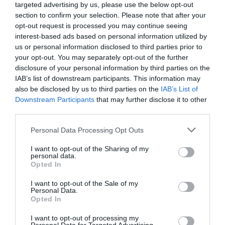
kialakulhat a túl nagy kék fény expozíció
targeted advertising by us, please use the below opt-out
section to confirm your selection. Please note that after your
hatására, a glaukóma.
opt-out request is processed you may continue seeing
interest-based ads based on personal information utilized by
Van megoldás?
us or personal information disclosed to third parties prior to
your opt-out. You may separately opt-out of the further
Az egyik lehetséges megoldás, ha csökkentjük
disclosure of your personal information by third parties on the
IAB’s list of downstream participants. This information may
a képernyő előtt töltött időt, hogy minél
also be disclosed by us to third parties on the
IAB’s List of
kevesebb kék fényhatásnak legyünk kitéve. Az
Downstream Participants
that may further disclose it to other
third parties.
is jó megoldás, ha gyakran tartunk szünetet
munka közben és a szünet alatt tornáztatjuk a
Please note that this website/app uses one or more Google
Personal Data Processing Opt Outs
services and may gather and store information including but
szemünket.
not limited to your visit or usage behaviour. You may click to
I want to opt-out of the Sharing of my
personal data.
grant or deny consent to Google and its third-party tags to
Opted In
A számítógépre, a tabletre, okostelefonra
use your data for below specified purposes in below Google
consent section.
használhatunk képernyőszűrőt, ami szintén
I want to opt-out of the Sale of my
Personal Data.
csökkenti a retinához eljutott kék fény
Opted In
mennyiségét.
I want to opt-out of processing my