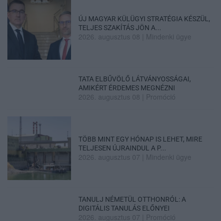
ÚJ MAGYAR KÜLÜGYI STRATÉGIA KÉSZÜL,
TELJES SZAKÍTÁS JÖN A...
2026. augusztus 08
|
Mindenki ügye
TATA ELBŰVÖLŐ LÁTVÁNYOSSÁGAI,
AMIKÉRT ÉRDEMES MEGNÉZNI
2026. augusztus 08
|
Promóció
TÖBB MINT EGY HÓNAP IS LEHET, MIRE
TELJESEN ÚJRAINDUL A P...
2026. augusztus 07
|
Mindenki ügye
TANULJ NÉMETÜL OTTHONRÓL: A
DIGITÁLIS TANULÁS ELŐNYEI
2026. augusztus 07
|
Promóció