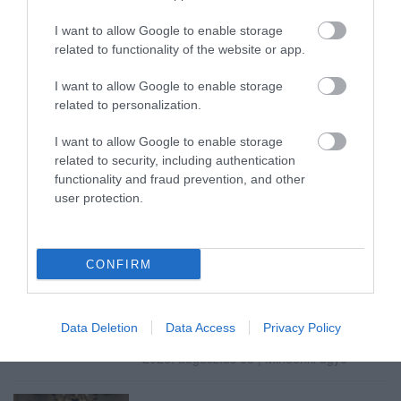
I want to allow Google to enable storage
Ne maradjon le a legfrissebb hírekről, kövessen
related to functionality of the website or app.
bennünket az EGRI ÜGYEK Google Hírek oldalán!
I want to allow Google to enable storage
related to personalization.
VISSZA A FŐOLDALRA
I want to allow Google to enable storage
related to security, including authentication
functionality and fraud prevention, and other
user protection.
CONFIRM
Legfrissebb híreink
BAKA ANDRÁST JELÖLI KÖZTÁRSASÁGI
Data Deletion
Data Access
Privacy Policy
ELNÖKNEK A TISZA
2026. augusztus 08
|
Mindenki ügye