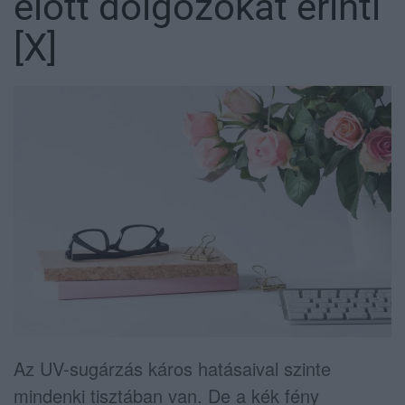
előtt dolgozókat érinti
[X]
Az UV-sugárzás káros hatásaival szinte
mindenki tisztában van. De a kék fény