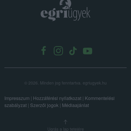
.
©
2026.
Minden jog fenntartva. egriugyek.hu
Impresszum
|
Hozzáférési nyilatkozat
|
Kommentelési
szabályzat
|
Szerzői jogok
|
Médiaajánlat
Ugrás a lap tetejére