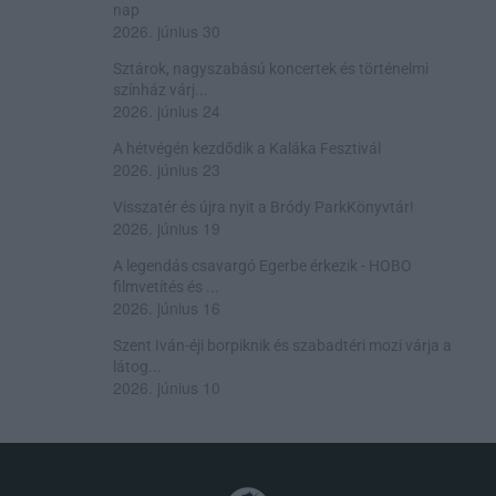
nap
2026. június 30
Sztárok, nagyszabású koncertek és történelmi
színház várj...
2026. június 24
A hétvégén kezdődik a Kaláka Fesztivál
2026. június 23
Visszatér és újra nyit a Bródy ParkKönyvtár!
2026. június 19
A legendás csavargó Egerbe érkezik - HOBO
filmvetítés és ...
2026. június 16
Szent Iván-éji borpiknik és szabadtéri mozi várja a
látog...
2026. június 10