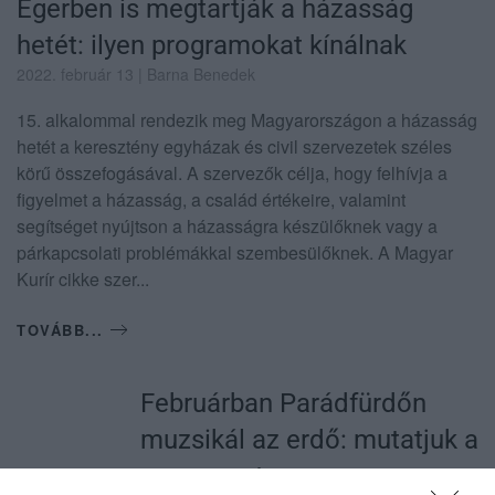
Egerben is megtartják a házasság
hetét: ilyen programokat kínálnak
2022. február 13
| Barna Benedek
15. alkalommal rendezik meg Magyarországon a házasság
hetét a keresztény egyházak és civil szervezetek széles
körű összefogásával. A szervezők célja, hogy felhívja a
figyelmet a házasság, a család értékeire, valamint
segítséget nyújtson a házasságra készülőknek vagy a
párkapcsolati problémákkal szembesülőknek. A Magyar
Kurír cikke szer...
TOVÁBB...
Februárban Parádfürdőn
muzsikál az erdő: mutatjuk a
programot