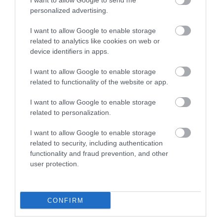
I want to allow Google to send me
personalized advertising.
Folkhétvége, babakiállítás,
őszi vakáció: ezt kínálja
I want to allow Google to enable storage
related to analytics like cookies on web or
októberre az egri kulturális
device identifiers in apps.
központ
I want to allow Google to enable storage
2021. szeptember 29
| Barna Benedek
related to functionality of the website or app.
Az Egri Kulturális és Művészeti Központ
I want to allow Google to enable storage
(EKMK) változatos programmal készült az
related to personalization.
októberre: A hónap elején, október 1-jén és
2-án Maratoni Folkhétvégét rendeznek.
I want to allow Google to enable storage
Ennek keretében a Bartakovics Bé...
related to security, including authentication
TOVÁBB...
functionality and fraud prevention, and other
user protection.
1
…
26
27
28
29
30
CONFIRM