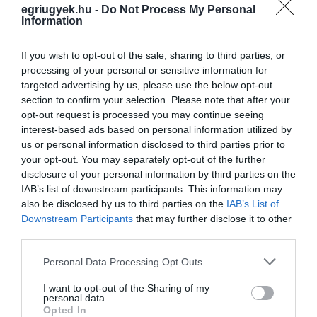
2022. február 06
| Barna Benedek
egriugyek.hu -
Do Not Process My Personal
Information
Február 12-én Parádfürdőn egész napos
programokkal, közte bábszínházzal,
If you wish to opt-out of the sale, sharing to third parties, or
koncertekkel és akadályversennyel is várja
processing of your personal or sensitive information for
az érdeklődőket a Muzsikál az erdő
targeted advertising by us, please use the below opt-out
rendezvénysorozat – adta hírül az MTI. A
section to confirm your selection. Please note that after your
pr...
opt-out request is processed you may continue seeing
interest-based ads based on personal information utilized by
TOVÁBB...
us or personal information disclosed to third parties prior to
your opt-out. You may separately opt-out of the further
Hétvégén kezdődik az Eger
disclosure of your personal information by third parties on the
IAB’s list of downstream participants. This information may
Advent – Mutatjuk a
also be disclosed by us to third parties on the
IAB’s List of
programkínálatot!
Downstream Participants
that may further disclose it to other
third parties.
2021. november 24
| Barna Benedek
2021. november 27. és december 24.
Please note that this website/app uses one or more Google
Personal Data Processing Opt Outs
services and may gather and store information including but
között tartják meg Eger adventi
not limited to your visit or usage behaviour. You may click to
I want to opt-out of the Sharing of my
programsorsorozatát. A beharangozó
personal data.
grant or deny consent to Google and its third-party tags to
sajtótájékoztatón már elhangzott, hogy
Opted In