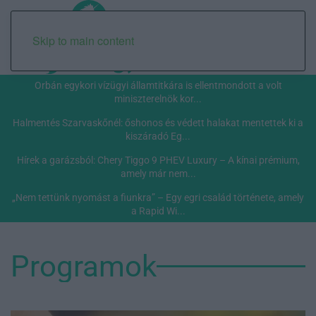
Skip to main content
Orbán egykori vízügyi államtitkára is ellentmondott a volt
miniszterelnök kor...
Halmentés Szarvaskőnél: őshonos és védett halakat mentettek ki a
kiszáradó Eg...
Hírek a garázsból: Chery Tiggo 9 PHEV Luxury – A kínai prémium,
amely már nem...
„Nem tettünk nyomást a fiunkra” – Egy egri család története, amely
a Rapid Wi...
Programok