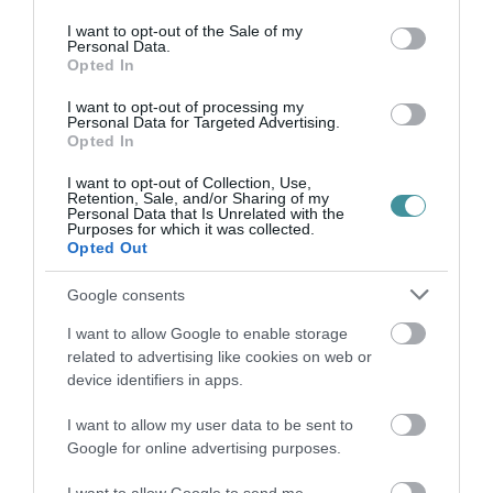
use your data for below specified purposes in below Google
idén milyen újdonságok várják az
consent section.
I want to opt-out of the Sale of my
érdeklődőket: ilyen les...
Personal Data.
Opted In
TOVÁBB...
I want to opt-out of processing my
Personal Data for Targeted Advertising.
99 éve hunyt el Gárdonyi
Opted In
Géza: így emlékezik meg
I want to opt-out of Collection, Use,
Retention, Sale, and/or Sharing of my
halála évfordulójáról az egri
Personal Data that Is Unrelated with the
Purposes for which it was collected.
vármúzeum
Opted Out
2021. november 01
| Barna Benedek
Google consents
A sikere sőszi szezon után a következő
időszakban az egri Dobó István
I want to allow Google to enable storage
Vármúzeum megváltozott nyitvatartással és
related to advertising like cookies on web or
device identifiers in apps.
az alábbi eseményekkel várja az
érdeklődőket: November 4-én 14.30-tól
I want to allow my user data to be sent to
Gárdonyi eml...
Google for online advertising purposes.
TOVÁBB...