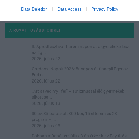
Data Deletion
Data Access
Privacy Policy
A ROVAT TOVÁBBI CIKKEI
II. Apródfesztivál: három napon át a gyerekeké lesz
az Eg...
2026. július 22
Gárdonyi Napok 2026: öt napon át ünnepli Eger az
Egri csi...
2026. július 22
„Art saved my life!” – autizmussal élő gyermekek
alkotása...
2026. július 13
30 év, 35 borászat, 300 bor, 15 étterem és 28
program - j...
2026. július 06
Dobban a Dobó tér: július 3-án érkezik az Egy ütős