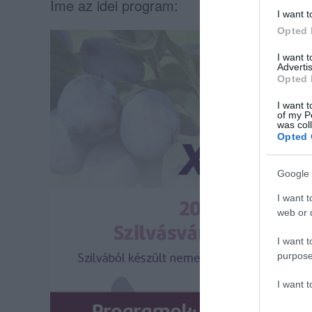
Íme az idei program:
I want t
Opted 
I want 
Advertis
Opted 
I want t
of my P
was col
Opted 
Google 
I want t
web or d
I want t
purpose
I want 