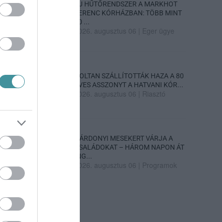
ÚJ HŰTŐRENDSZER A MARKHOT
FERENC KÓRHÁZBAN: TÖBB MINT
70 ...
2026. augusztus 06
|
Eger ügye
HOLTAN SZÁLLÍTOTTÁK HAZA A 80
ÉVES ASSZONYT A HATVANI KÓR...
2026. augusztus 06
|
Riasztó
GÁRDONYI MESEKERT VÁRJA A
CSALÁDOKAT – HÁROM NAPON ÁT
ING...
2026. augusztus 06
|
Programok