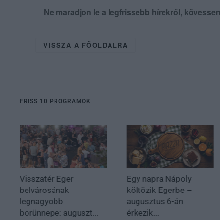
Ne maradjon le a legfrissebb hírekről, kövess
VISSZA A FŐOLDALRA
FRISS 10 PROGRAMOK
Visszatér Eger
Egy napra Nápoly
belvárosának
költözik Egerbe –
legnagyobb
augusztus 6-án
borünnepe: auguszt...
érkezik...