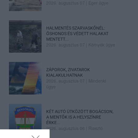
2026. augusztus 07
|
Eger ügye
HALMENTÉS SZARVASKŐNÉL:
ŐSHONOS ÉS VÉDETT HALAKAT
MENTETT...
2026. augusztus 07
|
Környék ügye
ZÁPOROK, ZIVATAROK
KIALAKULHATNAK
2026. augusztus 07
|
Mindenki
ügye
KÉT AUTÓ ÜTKÖZÖTT BOGÁCSON,
A MENTŐK IS A HELYSZÍNRE
ÉRKE...
2026. augusztus 06
|
Riasztó