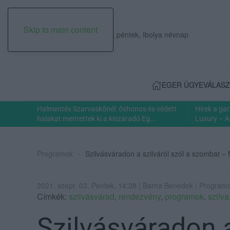
Skip to main content
2026. augusztus 07., péntek, Ibolya névnap
EGER ÜGYE
VÁLASZ
Halmentés Szarvaskőnél: őshonos és védett
Hírek a ga
halakat mentettek ki a kiszáradó Eg...
Luxury – A
Programok
Szilvásváradon a szilváról szól a szombat –
2021. szept. 03. Péntek, 14:28 | Barna Benedek | Program
Címkék:
szilvásvárad
,
rendezvény
,
programok
,
szilv
Szilvásváradon a