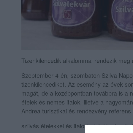
Tizenkilencedik alkalommal rendezik meg 
Szeptember 4-én, szombaton Szilva Napot
tizenkilencediket. Az esemény az évek so
magát, de a középpontban továbbra is a n
ételek és nemes italok, illetve a hagyomá
Andrea turisztikai és rendezvény referens
szilvás ételekkel és italokkal, totóval, s