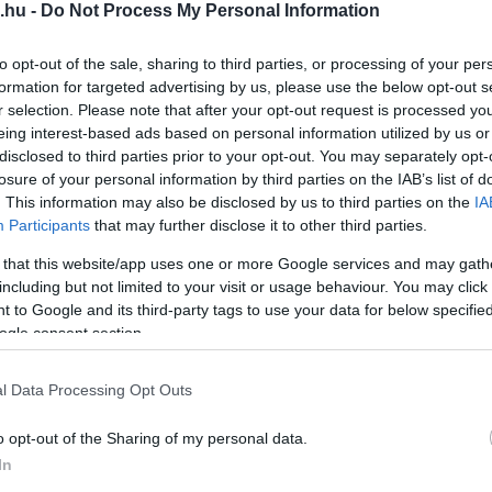
.hu -
Do Not Process My Personal Information
 igyekeztek minden korosztály igényeit
to opt-out of the sale, sharing to third parties, or processing of your per
formation for targeted advertising by us, please use the below opt-out s
r selection. Please note that after your opt-out request is processed y
eing interest-based ads based on personal information utilized by us or
 készült sütemények versenyét, az „igazi”
disclosed to third parties prior to your opt-out. You may separately opt-
losure of your personal information by third parties on the IAB’s list of
dvű nevezők jóvoltából. Természetesen a
. This information may also be disclosed by us to third parties on the
IA
pott a megmérettetések sorában, valamint a
Participants
that may further disclose it to other third parties.
lvásgombóc-evő verseny. Mindemellett
 that this website/app uses one or more Google services and may gath
lvás laskát, borsodnádasdi molnárkalácsot és
including but not limited to your visit or usage behaviour. You may click 
 to Google and its third-party tags to use your data for below specifi
z idelátogatók. A hagyományok felelevenítése
ogle consent section.
en történik: a gyermekeket népi játszótér
l Data Processing Opt Outs
o opt-out of the Sharing of my personal data.
In