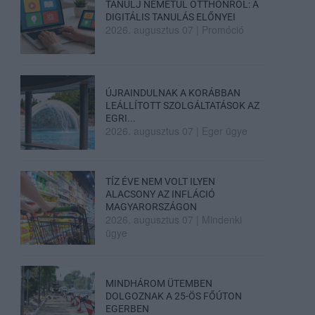
TANULJ NÉMETÜL OTTHONRÓL: A
DIGITÁLIS TANULÁS ELŐNYEI
2026. augusztus 07
|
Promóció
ÚJRAINDULNAK A KORÁBBAN
LEÁLLÍTOTT SZOLGÁLTATÁSOK AZ
EGRI...
2026. augusztus 07
|
Eger ügye
TÍZ ÉVE NEM VOLT ILYEN
ALACSONY AZ INFLÁCIÓ
MAGYARORSZÁGON
2026. augusztus 07
|
Mindenki
ügye
MINDHÁROM ÜTEMBEN
DOLGOZNAK A 25-ÖS FŐÚTON
EGERBEN