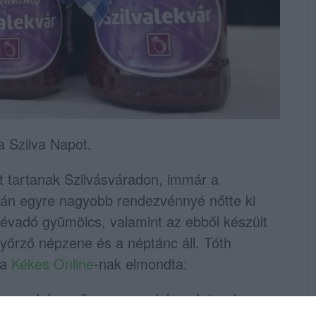
a Szilva Napot.
 tartanak Szilvásváradon, immár a
rán egyre nagyobb rendezvénnyé nőtte ki
évadó gyümölcs, valamint az ebből készült
nyőrző népzene és a néptánc áll. Tóth
 a
Kékes Online
-nak elmondta:
zilvásgombóc-evő versennyel és sok izgalmas