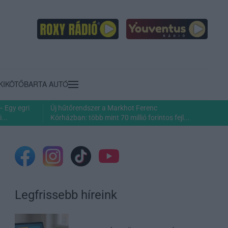
KIKÖTŐ
BARTA AUTÓ
– Egy egri
Új hűtőrendszer a Markhot Ferenc
...
Kórházban: több mint 70 millió forintos fejl...
Legfrissebb híreink