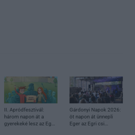
II. Apródfesztivál:
Gárdonyi Napok 2026:
három napon át a
öt napon át ünnepli
gyerekeké lesz az Eg...
Eger az Egri csi...