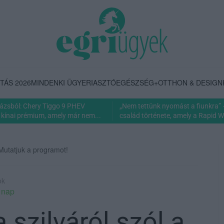
TÁS 2026
MINDENKI ÜGYE
RIASZTÓ
EGÉSZSÉG+
OTTHON & DESIGN
rázsból: Chery Tiggo 9 PHEV
„Nem tettünk nyomást a fiunkra” 
 kínai prémium, amely már nem...
család története, amely a Rapid Wi
 Mutatjuk a programot!
ok
a nap
 szilváról szól a