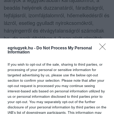
beadás helyének duzzanatáról, fáradtságról,
fejfájásról, izomfájdalomról, hőemelkedésről és
lázról, esetleg gyulladt nyirokcsomókról,
hányingerről és étvágytalanságról számoltak
be, de ezek általában 1-2 nap alatt elmúltak.
Érdekesség azonban, hogy a gyerekeknél
egriugyek.hu -
Do Not Process My Personal
általában a második dózis után jelentkeztek
Information
ezek a mellékhatások.
If you wish to opt-out of the sale, sharing to third parties, or
processing of your personal or sensitive information for
(
Via
ugytudjuk.hu)
targeted advertising by us, please use the below opt-out
section to confirm your selection. Please note that after your
Indexfotó: Varga György / MTI
opt-out request is processed you may continue seeing
interest-based ads based on personal information utilized by
us or personal information disclosed to third parties prior to
your opt-out. You may separately opt-out of the further
disclosure of your personal information by third parties on the
IAB’s list of downstream participants. This information may