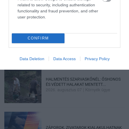
related to security, including authentication
functionality and fraud prevention, and other
user protection.
MINDHÁROM ÜTEMBEN DOLGOZNAK A 25-
CONFIRM
ÖS FŐÚTON EGERBEN
2026. augusztus 07
|
Eger ügye
Data Deletion
Data Access
Privacy Policy
HALMENTÉS SZARVASKŐNÉL: ŐSHONOS
ÉS VÉDETT HALAKAT MENTETT...
2026. augusztus 07
|
Környék ügye
ZÁPOROK, ZIVATAROK KIALAKULHATNAK