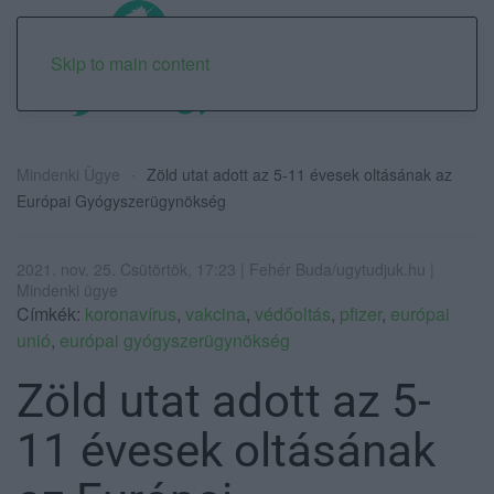
Skip to main content
Mindenki Ügye
Zöld utat adott az 5-11 évesek oltásának az
Európai Gyógyszerügynökség
2021. nov. 25. Csütörtök, 17:23 | Fehér Buda/ugytudjuk.hu |
Mindenki ügye
Címkék:
koronavírus
,
vakcina
,
védőoltás
,
pfizer
,
európai
unió
,
európai gyógyszerügynökség
Zöld utat adott az 5-
11 évesek oltásának