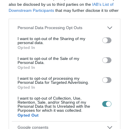
also be disclosed by us to third parties on the
IAB’s List of
Ne maradjon le a legfrissebb hírekről, kövessen
Downstream Participants
that may further disclose it to other
bennünket az EGRI ÜGYEK Google Hírek oldalán!
third parties.
Please note that this website/app uses one or more Google
Personal Data Processing Opt Outs
services and may gather and store information including but
VISSZA A FŐOLDALRA
not limited to your visit or usage behaviour. You may click to
I want to opt-out of the Sharing of my
personal data.
grant or deny consent to Google and its third-party tags to
Opted In
use your data for below specified purposes in below Google
consent section.
I want to opt-out of the Sale of my
Personal Data.
Opted In
I want to opt-out of processing my
Legfrissebb híreink
Personal Data for Targeted Advertising.
Opted In
I want to opt-out of Collection, Use,
Retention, Sale, and/or Sharing of my
Personal Data that Is Unrelated with the
TÖBB MINT EGY HÓNAP IS LEHET, MIRE
Purposes for which it was collected.
TELJESEN ÚJRAINDUL A P...
Opted Out
2026. augusztus 07
|
Mindenki ügye
Google consents