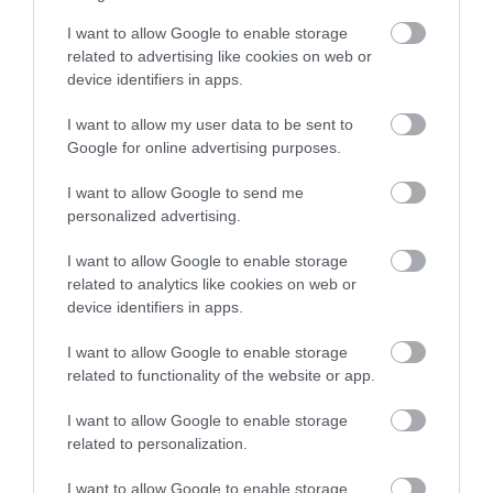
I want to allow Google to enable storage
related to advertising like cookies on web or
device identifiers in apps.
TANULJ NÉMETÜL OTTHONRÓL: A
DIGITÁLIS TANULÁS ELŐNYEI
I want to allow my user data to be sent to
2026. augusztus 07
|
Promóció
Google for online advertising purposes.
I want to allow Google to send me
personalized advertising.
I want to allow Google to enable storage
ÚJRAINDULNAK A KORÁBBAN
related to analytics like cookies on web or
LEÁLLÍTOTT SZOLGÁLTATÁSOK AZ EGRI...
device identifiers in apps.
2026. augusztus 07
|
Eger ügye
I want to allow Google to enable storage
related to functionality of the website or app.
I want to allow Google to enable storage
related to personalization.
TÍZ ÉVE NEM VOLT ILYEN ALACSONY AZ
INFLÁCIÓ MAGYARORSZÁGON
2026. augusztus 07
|
Mindenki ügye
I want to allow Google to enable storage