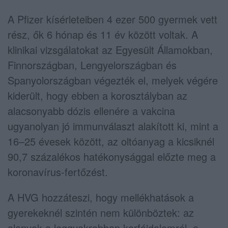
A Pfizer kísérleteiben 4 ezer 500 gyermek vett
rész, ők 6 hónap és 11 év között voltak. A
klinikai vizsgálatokat az Egyesült Államokban,
Finnországban, Lengyelországban és
Spanyolországban végezték el, melyek végére
kiderült, hogy ebben a korosztályban az
alacsonyabb dózis ellenére a vakcina
ugyanolyan jó immunválaszt alakított ki, mint a
16–25 évesek között, az oltóanyag a kicsiknél
90,7 százalékos hatékonysággal előzte meg a
koronavírus-fertőzést.
A HVG hozzáteszi, hogy mellékhatások a
gyerekeknél szintén nem különböztek: az
alanyok a leggyakrabban karfájdalomról, a