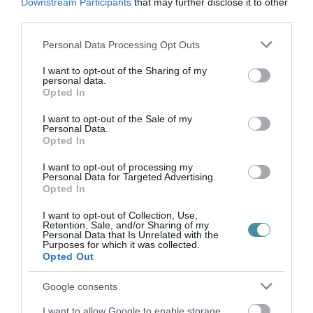
Downstream Participants
that may further disclose it to other
third parties.
Please note that this website/app uses one or more Google
Personal Data Processing Opt Outs
services and may gather and store information including but
not limited to your visit or usage behaviour. You may click to
I want to opt-out of the Sharing of my
Ne maradjon le a legfrissebb hírekről, kövessen
personal data.
grant or deny consent to Google and its third-party tags to
bennünket az EGRI ÜGYEK Google Hírek oldalán!
Opted In
use your data for below specified purposes in below Google
consent section.
I want to opt-out of the Sale of my
Personal Data.
VISSZA A FŐOLDALRA
Opted In
I want to opt-out of processing my
Personal Data for Targeted Advertising.
Opted In
I want to opt-out of Collection, Use,
Retention, Sale, and/or Sharing of my
Personal Data that Is Unrelated with the
Purposes for which it was collected.
Legfrissebb híreink
Opted Out
Google consents
I want to allow Google to enable storage