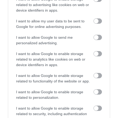
TÖBB MINT EGY HÓNAP IS LEHET, MIRE
related to advertising like cookies on web or
TELJESEN ÚJRAINDUL A P...
device identifiers in apps.
2026. augusztus 07
|
Mindenki ügye
I want to allow my user data to be sent to
Google for online advertising purposes.
TANULJ NÉMETÜL OTTHONRÓL: A
I want to allow Google to send me
DIGITÁLIS TANULÁS ELŐNYEI
personalized advertising.
2026. augusztus 07
|
Promóció
I want to allow Google to enable storage
related to analytics like cookies on web or
device identifiers in apps.
ÚJRAINDULNAK A KORÁBBAN
LEÁLLÍTOTT SZOLGÁLTATÁSOK AZ EGRI...
2026. augusztus 07
|
Eger ügye
I want to allow Google to enable storage
related to functionality of the website or app.
I want to allow Google to enable storage
related to personalization.
I want to allow Google to enable storage
TÍZ ÉVE NEM VOLT ILYEN ALACSONY AZ
INFLÁCIÓ MAGYARORSZÁGON
related to security, including authentication
2026. augusztus 07
|
Mindenki ügye