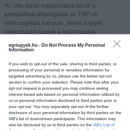
Az ülés során megosztásra került a
szakpolitikai állásfoglalás az TIÁT-ok
felülvizsgálata kapcsán, illetve a tagok
tájékoztatást kaptak a felülvizsgálat
folyamatáról az Energiaügyi Minisztérium,
egriugyek.hu -
Do Not Process My Personal
Nemzeti Fejlesztési Központ és az Európai
Information
Bizottság képviselőitől.
If you wish to opt-out of the sale, sharing to third parties, or
Az ülésen közel 50-en vettek részt, köztük az
processing of your personal or sensitive information for
targeted advertising by us, please use the below opt-out
átmenetben érintett települési önkormányzatok
section to confirm your selection. Please note that after your
vezetői, szakszervezetek, civil szervezetek,
opt-out request is processed you may continue seeing
interest-based ads based on personal information utilized by
MVM Mátra Energia Zrt., vállalkozások, állami
us or personal information disclosed to third parties prior to
közigazgatási szervek képviselői.
your opt-out. You may separately opt-out of the further
disclosure of your personal information by third parties on the
IAB’s list of downstream participants. This information may
Forrás: Dr. Piskóti-Kovács Zsuzsa
also be disclosed by us to third parties on the
IAB’s List of
Fotó: Nagy Adrienn