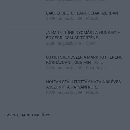
LAKÓÉPÜLETEK LÁNGOLTAK SZERDÁN
2026. augusztus 06
|
Riasztó
„NEM TETTÜNK NYOMÁST A FIUNKRA” –
EGY EGRI CSALÁD TÖRTÉNE...
2026. augusztus 06
|
Sport
ÚJ HŰTŐRENDSZER A MARKHOT FERENC
KÓRHÁZBAN: TÖBB MINT 70 ...
2026. augusztus 06
|
Eger ügye
HOLTAN SZÁLLÍTOTTÁK HAZA A 80 ÉVES
ASSZONYT A HATVANI KÓR...
2026. augusztus 06
|
Riasztó
FRISS 10 MINDENKI ÜGYE