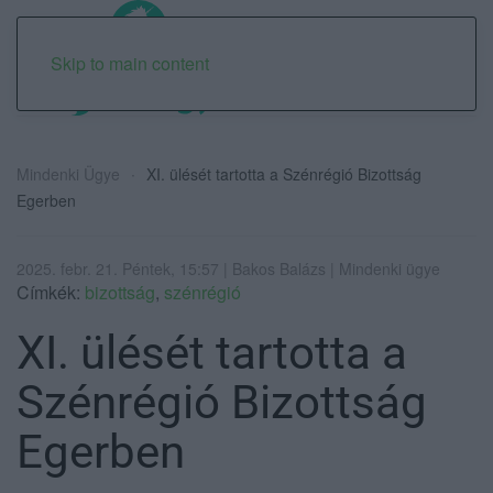
Skip to main content
Mindenki Ügye
XI. ülését tartotta a Szénrégió Bizottság
Egerben
2025. febr. 21. Péntek, 15:57 | Bakos Balázs | Mindenki ügye
Címkék:
bizottság
,
szénrégió
XI. ülését tartotta a
Szénrégió Bizottság
Egerben