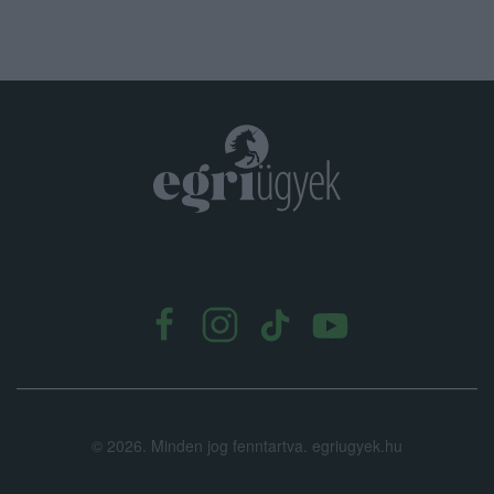
.
©
2026.
Minden jog fenntartva. egriugyek.hu