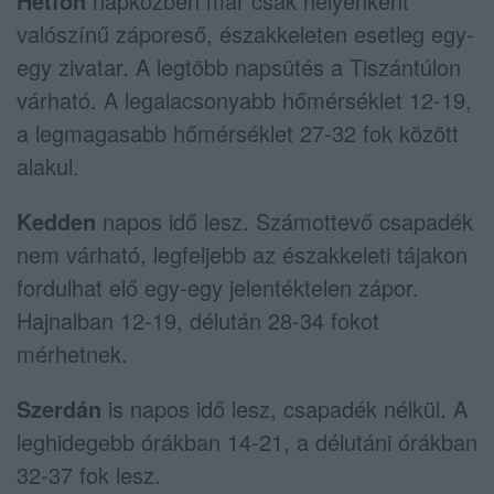
Hétfőn
napközben már csak helyenként
valószínű záporeső, északkeleten esetleg egy-
egy zivatar. A legtöbb napsütés a Tiszántúlon
várható. A legalacsonyabb hőmérséklet 12-19,
a legmagasabb hőmérséklet 27-32 fok között
alakul.
Kedden
napos idő lesz. Számottevő csapadék
nem várható, legfeljebb az északkeleti tájakon
fordulhat elő egy-egy jelentéktelen zápor.
Hajnalban 12-19, délután 28-34 fokot
mérhetnek.
Szerdán
is napos idő lesz, csapadék nélkül. A
leghidegebb órákban 14-21, a délutáni órákban
32-37 fok lesz.