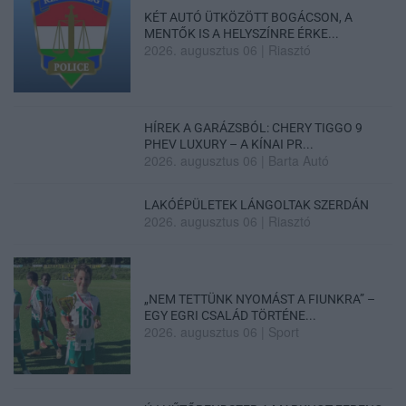
KÉT AUTÓ ÜTKÖZÖTT BOGÁCSON, A
MENTŐK IS A HELYSZÍNRE ÉRKE...
2026. augusztus 06
|
Riasztó
HÍREK A GARÁZSBÓL: CHERY TIGGO 9
PHEV LUXURY – A KÍNAI PR...
2026. augusztus 06
|
Barta Autó
LAKÓÉPÜLETEK LÁNGOLTAK SZERDÁN
2026. augusztus 06
|
Riasztó
„NEM TETTÜNK NYOMÁST A FIUNKRA” –
EGY EGRI CSALÁD TÖRTÉNE...
2026. augusztus 06
|
Sport