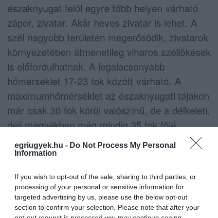
északnyugat felől egyre több helyen várható
zápor, zivatar. Akár heves zivatar is lehet. A
szél nagyobb területen megerősödik, zivatarok
környezetében átmenetileg viharos széllökések
is előfordulhatnak. A legalacsonyabb
hőmérséklet 17-23 fok között várható. A
maximumhőmérséklet az északnyugati tájakon
már csak 30 fok körül valószínű, de a délkeleti,
déli megyékben még mindig 35 fok fölé
melegedhet fel a levegő.
egriugyek.hu -
Do Not Process My Personal
Information
Szombaton
a napsütés mellett erőteljes
gomolyfelhő-képződés, szórványosan zápor,
If you wish to opt-out of the sale, sharing to third parties, or
processing of your personal or sensitive information for
zivatar valószínű. A Dunántúlon megélénkül,
targeted advertising by us, please use the below opt-out
helyenként megerősödik a szél. A hajnali 18-23
section to confirm your selection. Please note that after your
opt-out request is processed you may continue seeing