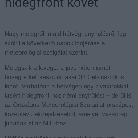
hidegfront követ
Nagy melegről, majd hétvégi enyhülésről fog
szólni a következő napok időjárása a
meteorológiai szolgálat szerint.
Melegszik a levegő, a jövő héten ismét
hőségre kell készülni: akár 38 Celsius-fok is
lehet. Várhatóan a hétvégén egy zivatarokkal
kísért hidegfront hoz némi enyhülést – derül ki
az Országos Meteorológiai Szolgálat országos,
középtávú előrejelzéséből, amelyet vasárnap
juttattak el az MTI-hez.