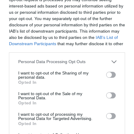
fokról délutánra általában 27 és 33 fok közé
interest-based ads based on personal information utilized by
emelkedik a hőmérséklet.
us or personal information disclosed to third parties prior to
your opt-out. You may separately opt-out of the further
Vasárnap
gomolyfelhős, napos időre van
disclosure of your personal information by third parties on the
IAB’s list of downstream participants. This information may
kilátás, a képződő gomolyfelhőkből elszórtan
also be disclosed by us to third parties on the
IAB’s List of
kialakulhat zápor, zivatar. A légmozgás élénk,
Downstream Participants
that may further disclose it to other
third parties.
néhol erős lesz. A legalacsonyabb hőmérséklet
Please note that this website/app uses one or more Google
16-21, a legmagasabb hőmérséklet jobbára
Personal Data Processing Opt Outs
services and may gather and store information including but
27-33 fok között valószínű – olvasható az
not limited to your visit or usage behaviour. You may click to
I want to opt-out of the Sharing of my
personal data.
előrejelzésben.
grant or deny consent to Google and its third-party tags to
Opted In
use your data for below specified purposes in below Google
consent section.
I want to opt-out of the Sale of my
Personal Data.
Opted In
Ne maradjon le a legfrissebb hírekről, kövessen
I want to opt-out of processing my
Personal Data for Targeted Advertising.
bennünket az EGRI ÜGYEK Google Hírek oldalán!
Opted In