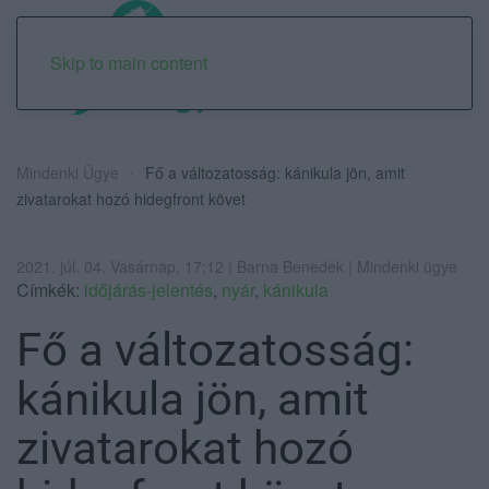
Skip to main content
Mindenki Ügye
Fő a változatosság: kánikula jön, amit
zivatarokat hozó hidegfront követ
2021. júl. 04. Vasárnap, 17:12 | Barna Benedek | Mindenki ügye
Címkék:
időjárás-jelentés
,
nyár
,
kánikula
Fő a változatosság:
kánikula jön, amit
zivatarokat hozó