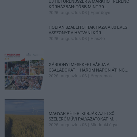
ÚJ HŰTŐRENDSZER A MARKHOT FERENC
KÓRHÁZBAN: TÖBB MINT 70 ...
2026. augusztus 06
|
Eger ügye
HOLTAN SZÁLLÍTOTTÁK HAZA A 80 ÉVES
ASSZONYT A HATVANI KÓR...
2026. augusztus 06
|
Riasztó
GÁRDONYI MESEKERT VÁRJA A
CSALÁDOKAT – HÁROM NAPON ÁT ING...
2026. augusztus 06
|
Programok
MAGYAR PÉTER: KIÍRJÁK AZ ELSŐ
SZÉLERŐMŰVI PÁLYÁZATOKAT, M...
2026. augusztus 06
|
Mindenki ügye