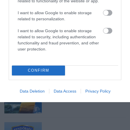
related to functionality of the website or app.
ÖS FŐÚTON EGERBEN
2026. augusztus 07
|
Eger ügye
I want to allow Google to enable storage
related to personalization.
I want to allow Google to enable storage
related to security, including authentication
functionality and fraud prevention, and other
HALMENTÉS SZARVASKŐNÉL: ŐSHONOS
ÉS VÉDETT HALAKAT MENTETT...
user protection.
2026. augusztus 07
|
Környék ügye
CONFIRM
Data Deletion
Data Access
Privacy Policy
ZÁPOROK, ZIVATAROK KIALAKULHATNAK
2026. augusztus 07
|
Mindenki ügye