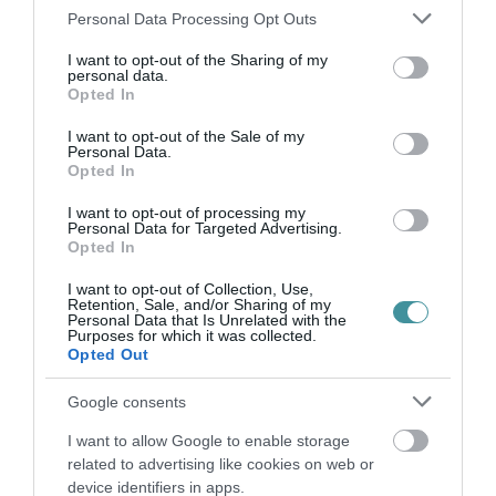
valamelyikén.
Please note that this website/app uses one or more Google
Personal Data Processing Opt Outs
services and may gather and store information including but
not limited to your visit or usage behaviour. You may click to
I want to opt-out of the Sharing of my
personal data.
grant or deny consent to Google and its third-party tags to
Opted In
use your data for below specified purposes in below Google
consent section.
I want to opt-out of the Sale of my
Personal Data.
Opted In
Ne maradjon le a legfrissebb hírekről, kövessen
bennünket az EGRI ÜGYEK Google Hírek oldalán!
I want to opt-out of processing my
Personal Data for Targeted Advertising.
Opted In
VISSZA A FŐOLDALRA
I want to opt-out of Collection, Use,
Retention, Sale, and/or Sharing of my
Personal Data that Is Unrelated with the
Purposes for which it was collected.
Opted Out
Google consents
I want to allow Google to enable storage
related to advertising like cookies on web or
Legfrissebb híreink
device identifiers in apps.