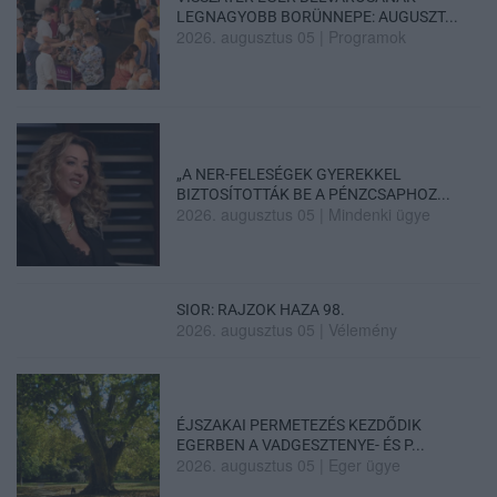
LEGNAGYOBB BORÜNNEPE: AUGUSZT...
2026. augusztus 05
|
Programok
„A NER-FELESÉGEK GYEREKKEL
BIZTOSÍTOTTÁK BE A PÉNZCSAPHOZ...
2026. augusztus 05
|
Mindenki ügye
SIOR: RAJZOK HAZA 98.
2026. augusztus 05
|
Vélemény
ÉJSZAKAI PERMETEZÉS KEZDŐDIK
EGERBEN A VADGESZTENYE- ÉS P...
2026. augusztus 05
|
Eger ügye