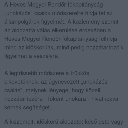
A Heves Megyei Rendőr-főkapitányság
„unokázós” csalók módszereire hívja fel az
állampolgárok figyelmét. A közlemény szerint
az áldozattá válás elkerülése érdekében a
Heves Megyei Rendőr-főkapitányság felhívja
mind az időskorúak, mind pedig hozzátartozóik
figyelmét a veszélyre.
A legfrissebb módszere a trükkös
elkövetőknek, az úgynevezett „unokázós
csalás”, melynek lényege, hogy közeli
hozzátartozóra - főként unokára - hivatkozva
kérnek segítséget.
A kiszemelt, időskorú áldozatot késő este vagy