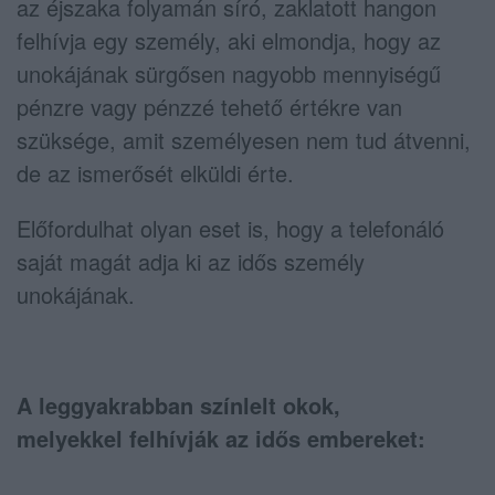
az éjszaka folyamán síró, zaklatott hangon
felhívja egy személy, aki elmondja, hogy az
unokájának sürgősen nagyobb mennyiségű
pénzre vagy pénzzé tehető értékre van
szüksége, amit személyesen nem tud átvenni,
de az ismerősét elküldi érte.
Előfordulhat olyan eset is, hogy a telefonáló
saját magát adja ki az idős személy
unokájának.
A leggyakrabban színlelt okok,
melyekkel
f
elhívják az idős embereket: