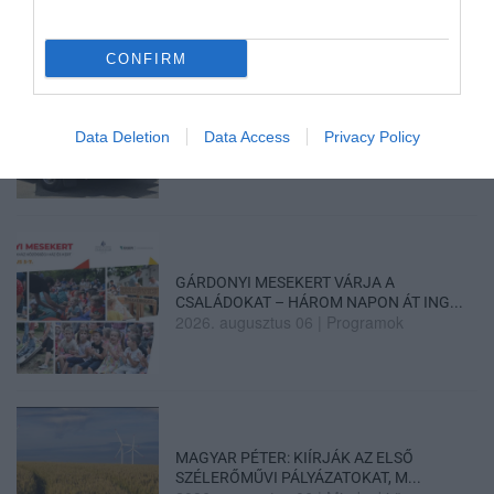
CONFIRM
HOLTAN SZÁLLÍTOTTÁK HAZA A 80 ÉVES
ASSZONYT A HATVANI KÓR...
Data Deletion
Data Access
Privacy Policy
2026. augusztus 06
|
Riasztó
GÁRDONYI MESEKERT VÁRJA A
CSALÁDOKAT – HÁROM NAPON ÁT ING...
2026. augusztus 06
|
Programok
MAGYAR PÉTER: KIÍRJÁK AZ ELSŐ
SZÉLERŐMŰVI PÁLYÁZATOKAT, M...