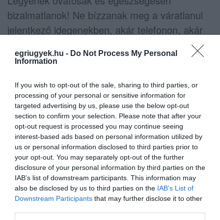
Legyenek óvatosak és egészségesen
bizalmatlanok! Ne bízzanak meg a váratlanul
jelentkező idegenekben, akár telefonon, akár
személyesen keresik meg Önöket, továbbá ne
egriugyek.hu -
Do Not Process My Personal
adjanak nekik pénzt vagy más értéket!
Information
Ne feledkezzenek el a korábbi, hagyományos
If you wish to opt-out of the sale, sharing to third parties, or
módszerekről sem, mely esetekben az
processing of your personal or sensitive information for
targeted advertising by us, please use the below opt-out
ismeretlen személyek közműszolgáltatók,
section to confirm your selection. Please note that after your
segélyszervezetek, hatóságok nevével élnek
opt-out request is processed you may continue seeing
interest-based ads based on personal information utilized by
vissza és így jutnak be illetéktelenül
us or personal information disclosed to third parties prior to
otthonaikba!
your opt-out. You may separately opt-out of the further
disclosure of your personal information by third parties on the
IAB’s list of downstream participants. This information may
Ha bűncselekmény áldozatává válik, azonnal
also be disclosed by us to third parties on the
IAB’s List of
értesítse a rendőrséget a 107-es vagy 112-es
Downstream Participants
that may further disclose it to other
központi segélyhívó telefonszámok
third parties.