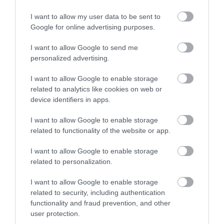
I want to allow my user data to be sent to
Google for online advertising purposes.
LAKÓÉPÜLETEK LÁNGOLTAK SZERDÁN
2026. augusztus 06
|
Riasztó
I want to allow Google to send me
personalized advertising.
I want to allow Google to enable storage
related to analytics like cookies on web or
device identifiers in apps.
„NEM TETTÜNK NYOMÁST A FIUNKRA” –
I want to allow Google to enable storage
EGY EGRI CSALÁD TÖRTÉNE...
2026. augusztus 06
|
Sport
related to functionality of the website or app.
I want to allow Google to enable storage
related to personalization.
I want to allow Google to enable storage
related to security, including authentication
ÚJ HŰTŐRENDSZER A MARKHOT FERENC
KÓRHÁZBAN: TÖBB MINT 70 ...
functionality and fraud prevention, and other
2026. augusztus 06
|
Eger ügye
user protection.