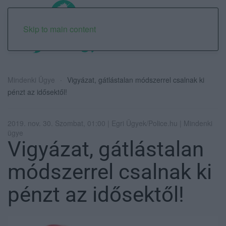
Skip to main content
Mindenki Ügye
Vigyázat, gátlástalan módszerrel csalnak ki
pénzt az idősektől!
2019. nov. 30. Szombat, 01:00 | Egri Ügyek/Police.hu | Mindenki
ügye
Vigyázat, gátlástalan
módszerrel csalnak ki
pénzt az idősektől!