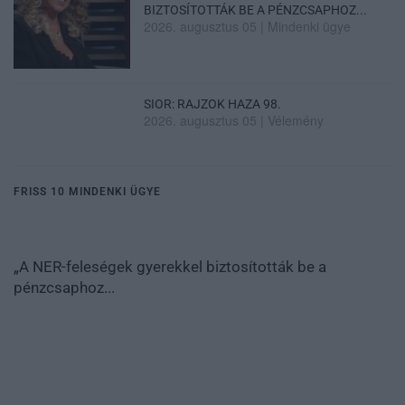
BIZTOSÍTOTTÁK BE A PÉNZCSAPHOZ...
2026. augusztus 05
|
Mindenki ügye
SIOR: RAJZOK HAZA 98.
2026. augusztus 05
|
Vélemény
FRISS 10 MINDENKI ÜGYE
„A NER-feleségek gyerekkel biztosították be a
pénzcsaphoz...