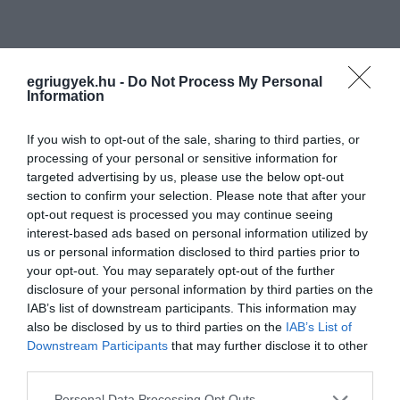
Ne maradjon le a legfrissebb hírekről, kövessen
egriugyek.hu -
Do Not Process My Personal
bennünket az EGRI ÜGYEK Google Hírek oldalán!
Information
If you wish to opt-out of the sale, sharing to third parties, or
VISSZA A FŐOLDALRA
processing of your personal or sensitive information for
targeted advertising by us, please use the below opt-out
section to confirm your selection. Please note that after your
opt-out request is processed you may continue seeing
interest-based ads based on personal information utilized by
us or personal information disclosed to third parties prior to
your opt-out. You may separately opt-out of the further
Legfrissebb híreink
disclosure of your personal information by third parties on the
IAB’s list of downstream participants. This information may
also be disclosed by us to third parties on the
IAB’s List of
Downstream Participants
that may further disclose it to other
KÉT AUTÓ ÜTKÖZÖTT BOGÁCSON, A
third parties.
MENTŐK IS A HELYSZÍNRE ÉRKE...
2026. augusztus 06
|
Riasztó
Please note that this website/app uses one or more Google
Personal Data Processing Opt Outs