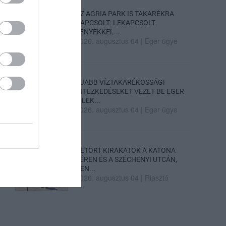
AZ AGRIA PARK IS TAKARÉKRA
KAPCSOLT: LEKAPCSOLT
FÉNYEKKEL...
2026. augusztus 04
|
Eger ügye
ÚJABB VÍZTAKARÉKOSSÁGI
INTÉZKEDÉSEKET VEZET BE EGER
– LEK...
2026. augusztus 04
|
Eger ügye
BETÖRT KIRAKATOK A KATONA
TÉREN ÉS A SZÉCHENYI UTCÁN,
REN...
2026. augusztus 04
|
Riasztó