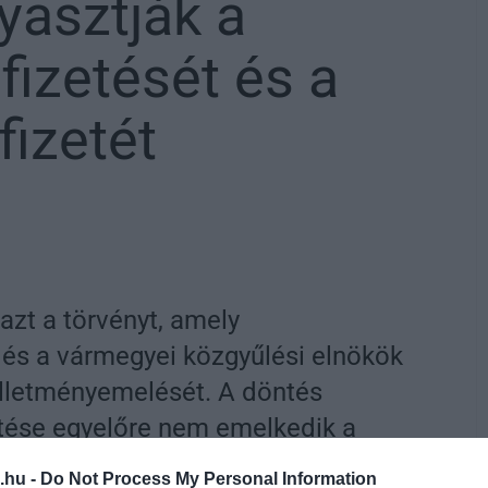
yasztják a
fizetését és a
fizetét
zt a törvényt, amely
és a vármegyei közgyűlési elnökök
 illetményemelését. A döntés
etése egyelőre nem emelkedik a
ekedésének megfelelően.
.hu -
Do Not Process My Personal Information