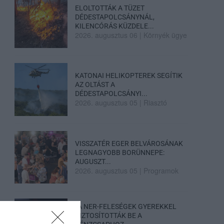
ELOLTOTTÁK A TÜZET
DÉDESTAPOLCSÁNYNÁL,
KILENCÓRÁS KÜZDELE...
2026. augusztus 06
|
Környék ügye
KATONAI HELIKOPTEREK SEGÍTIK
AZ OLTÁST A
DÉDESTAPOLCSÁNYI...
2026. augusztus 05
|
Riasztó
VISSZATÉR EGER BELVÁROSÁNAK
LEGNAGYOBB BORÜNNEPE:
AUGUSZT...
2026. augusztus 05
|
Programok
„A NER-FELESÉGEK GYEREKKEL
BIZTOSÍTOTTÁK BE A