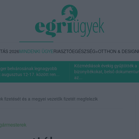
TÁS 2026
MINDENKI ÜGYE
RIASZTÓ
EGÉSZSÉG+
OTTHON & DESIGN
Közmédiások évekig gyűjtötték a
Eger belvárosának legnagyobb
bizonyítékokat, belső dokumentum 
 augusztus 12-17. között ren...
az...
 fizetését és a megyei vezetők fizetét megfelezik
gármesterek