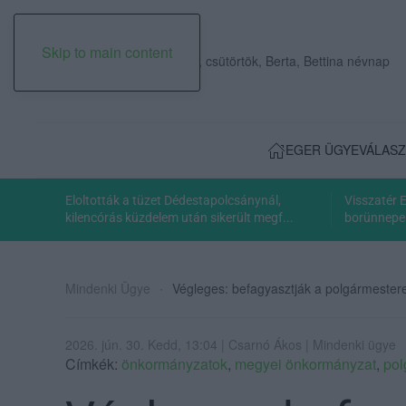
Skip to main content
2026. augusztus 06., csütörtök, Berta, Bettina névnap
EGER ÜGYE
VÁLASZ
Eloltották a tüzet Dédestapolcsánynál,
Visszatér 
kilencórás küzdelem után sikerült megf...
borünnepe:
Mindenki Ügye
Végleges: befagyasztják a polgármesterek
2026. jún. 30. Kedd, 13:04 | Csarnó Ákos | Mindenki ügye
Címkék:
önkormányzatok
,
megyei önkormányzat
,
pol