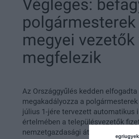
Végleges: befag
polgármesterek 
megyei vezetők 
megfelezik
Az Országgyűlés kedden elfogadta a
megakadályozza a polgármesterek 
július 1-jére tervezett automatikus
értelmében a településvezetők fiz
nemzetgazdasági átlagkereset növ
egriugyek