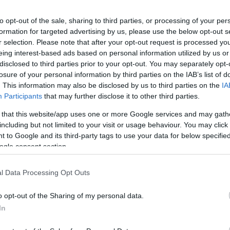
g: a parlamenti teremben morajlás és
to opt-out of the sale, sharing to third parties, or processing of your per
 a képviselők leadták voksaikat.
formation for targeted advertising by us, please use the below opt-out s
r selection. Please note that after your opt-out request is processed y
eing interest-based ads based on personal information utilized by us or
osító javaslatáról döntöttek. A Latorczai
disclosed to third parties prior to your opt-out. You may separately opt-
 nem kapott többséget: 51 igen és 135 nem
losure of your personal information by third parties on the IAB’s list of
. This information may also be disclosed by us to third parties on the
IA
Participants
that may further disclose it to other third parties.
 ahol az összegző módosító javaslatot végül
 that this website/app uses one or more Google services and may gath
including but not limited to your visit or usage behaviour. You may click 
 az Országgyűlés, tartózkodás nélkül. A
 to Google and its third-party tags to use your data for below specifi
3-an nem voltak jelen.
ogle consent section.
lapján legalább egy kormánypárti képviselő
l Data Processing Opt Outs
lója szerint ez a szavazat meglepő módon
o opt-out of the Sharing of my personal data.
In