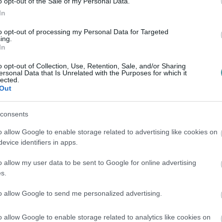
o opt-out of the Sale of my Personal Data.
ett törvény
In
ar Péter
még május 23-án vetette fel. Akkor
to opt-out of processing my Personal Data for Targeted
ing.
ési képviselők és a miniszterek, hanem a
In
sék, illetve ne emeljék tovább.
o opt-out of Collection, Use, Retention, Sale, and/or Sharing
ersonal Data that Is Unrelated with the Purposes for which it
lected.
rszággyűlés elé. Az indítványt benyújtó
Out
hogy a jelenlegi szabályozás szerint a
elnökök fizetése minden év július 1-jén
consents
átlagkereset növekedését.
o allow Google to enable storage related to advertising like cookies on
evice identifiers in apps.
emelést állítja meg. A jogszabály ugyanakkor
o allow my user data to be sent to Google for online advertising
t vagy a díjazásra való jogosultságukat,
s.
.
to allow Google to send me personalized advertising.
o allow Google to enable storage related to analytics like cookies on
tatkozott