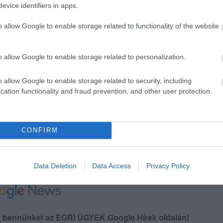
evice identifiers in apps.
 nyilatkozott, hogy a Fidesz–KDNP támogat
o allow Google to enable storage related to functionality of the website
st, amely megőrzi az Országgyűlés
iselői munkát.
o allow Google to enable storage related to personalization.
ően a helyi önkormányzati vezetők
o allow Google to enable storage related to security, including
cation functionality and fraud prevention, and other user protection.
ja meg, ami országszerte több ezer
gyűlési elnököt érint.
CONFIRM
Data Deletion
Data Access
Privacy Policy
en bennünket az EGRI ÜGYEK Google Hírek oldalán!