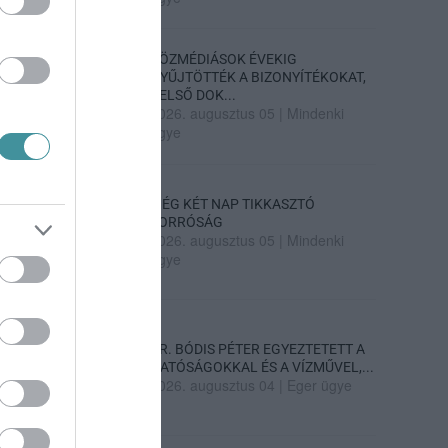
KÖZMÉDIÁSOK ÉVEKIG
GYŰJTÖTTÉK A BIZONYÍTÉKOKAT,
BELSŐ DOK...
2026. augusztus 05
|
Mindenki
ügye
MÉG KÉT NAP TIKKASZTÓ
FORRÓSÁG
2026. augusztus 05
|
Mindenki
ügye
DR. BÓDIS PÉTER EGYEZTETETT A
HATÓSÁGOKKAL ÉS A VÍZMŰVEL,...
2026. augusztus 04
|
Eger ügye