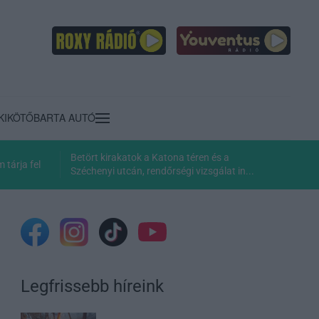
KIKÖTŐ
BARTA AUTÓ
Betört kirakatok a Katona téren és a
tárja fel
Széchenyi utcán, rendőrségi vizsgálat in...
Legfrissebb híreink