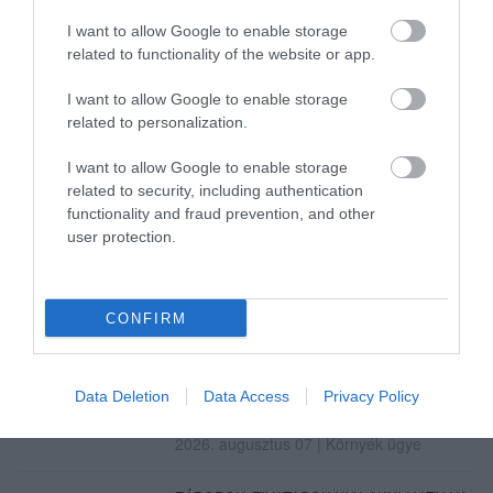
TANULJ NÉMETÜL OTTHONRÓL: A
I want to allow Google to enable storage
DIGITÁLIS TANULÁS ELŐNYEI
related to functionality of the website or app.
2026. augusztus 07
|
Promóció
I want to allow Google to enable storage
related to personalization.
ÚJRAINDULNAK A KORÁBBAN
LEÁLLÍTOTT SZOLGÁLTATÁSOK AZ EGRI...
2026. augusztus 07
|
Eger ügye
I want to allow Google to enable storage
related to security, including authentication
functionality and fraud prevention, and other
TÍZ ÉVE NEM VOLT ILYEN ALACSONY AZ
user protection.
INFLÁCIÓ MAGYARORSZÁGON
2026. augusztus 07
|
Mindenki ügye
MINDHÁROM ÜTEMBEN DOLGOZNAK A 25-
CONFIRM
ÖS FŐÚTON EGERBEN
2026. augusztus 07
|
Eger ügye
Data Deletion
Data Access
Privacy Policy
HALMENTÉS SZARVASKŐNÉL: ŐSHONOS
ÉS VÉDETT HALAKAT MENTETT...
2026. augusztus 07
|
Környék ügye