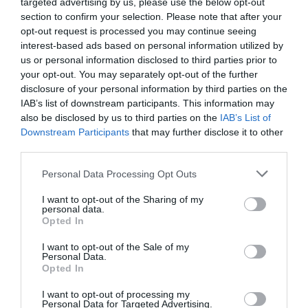
targeted advertising by us, please use the below opt-out
mutatta ki a Nébih laboratóriuma a
section to confirm your selection. Please note that after your
madárinfluenza H5N1 altípusát.
opt-out request is processed you may continue seeing
interest-based ads based on personal information utilized by
us or personal information disclosed to third parties prior to
(
Via
ugytudjuk.hu)
your opt-out. You may separately opt-out of the further
disclosure of your personal information by third parties on the
IAB’s list of downstream participants. This information may
also be disclosed by us to third parties on the
IAB’s List of
Downstream Participants
that may further disclose it to other
Ne maradjon le a legfrissebb hírekről, kövessen
third parties.
bennünket az EGRI ÜGYEK Google Hírek oldalán!
Please note that this website/app uses one or more Google
Personal Data Processing Opt Outs
services and may gather and store information including but
not limited to your visit or usage behaviour. You may click to
I want to opt-out of the Sharing of my
VISSZA A FŐOLDALRA
personal data.
grant or deny consent to Google and its third-party tags to
Opted In
use your data for below specified purposes in below Google
consent section.
I want to opt-out of the Sale of my
Personal Data.
Opted In
I want to opt-out of processing my
Personal Data for Targeted Advertising.