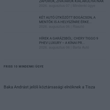
ZÁPOROK, ZIVATAROK KIALAKULHATNAK
2026. augusztus 07
|
Mindenki ügye
KÉT AUTÓ ÜTKÖZÖTT BOGÁCSON, A
MENTŐK IS A HELYSZÍNRE ÉRKE...
2026. augusztus 06
|
Riasztó
HÍREK A GARÁZSBÓL: CHERY TIGGO 9
PHEV LUXURY – A KÍNAI PR...
2026. augusztus 06
|
Barta Autó
FRISS 10 MINDENKI ÜGYE
Baka Andrást jelöli köztársasági elnöknek a Tisza