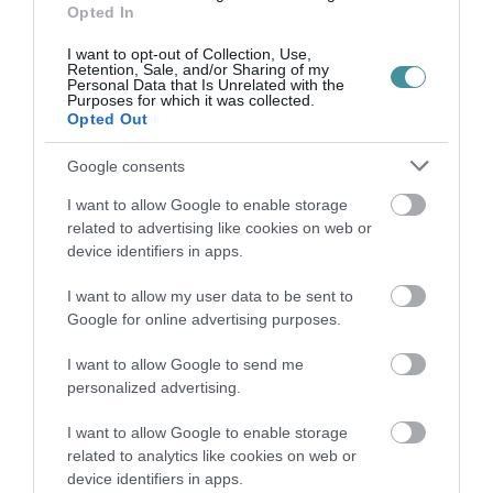
Legfrissebb híreink
Opted In
I want to opt-out of Collection, Use,
35 PERCES TANÓRÁK ÉS KEVESEBB HÁZI
Retention, Sale, and/or Sharing of my
FELADAT JÖHET AZ ALSÓ ...
Personal Data that Is Unrelated with the
2026. augusztus 08
|
Mindenki ügye
Purposes for which it was collected.
Opted Out
BAKA ANDRÁST JELÖLI KÖZTÁRSASÁGI
Google consents
ELNÖKNEK A TISZA
2026. augusztus 08
|
Mindenki ügye
I want to allow Google to enable storage
related to advertising like cookies on web or
ÚJ MAGYAR KÜLÜGYI STRATÉGIA KÉSZÜL,
device identifiers in apps.
TELJES SZAKÍTÁS JÖN A...
2026. augusztus 08
|
Mindenki ügye
I want to allow my user data to be sent to
Google for online advertising purposes.
TATA ELBŰVÖLŐ LÁTVÁNYOSSÁGAI,
AMIKÉRT ÉRDEMES MEGNÉZNI
I want to allow Google to send me
2026. augusztus 08
|
Promóció
personalized advertising.
TÖBB MINT EGY HÓNAP IS LEHET, MIRE
I want to allow Google to enable storage
TELJESEN ÚJRAINDUL A P...
related to analytics like cookies on web or
2026. augusztus 07
|
Mindenki ügye
device identifiers in apps.