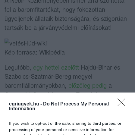
A Nébih közleményében ismét arra szólította
fel a baromfitartókat, hogy fokozottan
ügyeljenek állataik biztonságára, és szigorúan
tartsák be a járványvédelmi előírásokat!
Kép forrása: Wikipédia
Legutóbb,
egy héttel ezelőtt
Hajdú-Bihar és
Szabolcs-Szatmár-Bereg megyei
baromfiállományokban,
előzőleg pedig
a
Csongrád-Csanád megyei Zsombón, egy 17
400 pecsenyekacsából álló állománynál,
egriugyek.hu -
Do Not Process My Personal
Information
valamint a Békés megyei Újkígyóson, egy
8500 tenyészludat tartó gazdaságban illetve
If you wish to opt-out of the sale, sharing to third parties, or
egy Bács-Kiskun megyei gazdaság állatainál
processing of your personal or sensitive information for