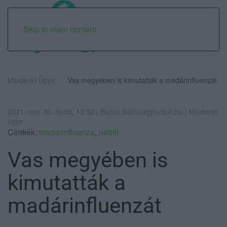
Skip to main content
Mindenki Ügye
Vas megyében is kimutatták a madárinfluenzát
2021. nov. 30. Kedd, 13:32 | Bazsó Bálint/ugytudjuk.hu | Mindenki
ügye
Címkék:
madárinfluenza
,
nébih
Vas megyében is
kimutatták a
madárinfluenzát