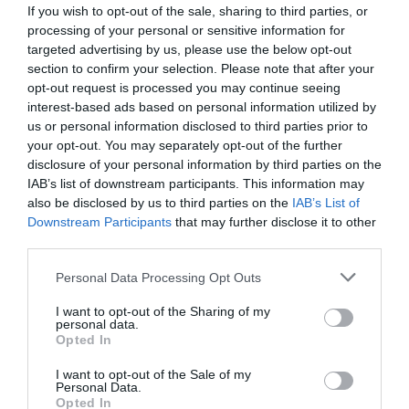
If you wish to opt-out of the sale, sharing to third parties, or
Szombat estétől ismét nagy területen alakulhat
processing of your personal or sensitive information for
ki sűrű köd, legalacsonyabb valószínűséggel
targeted advertising by us, please use the below opt-out
section to confirm your selection. Please note that after your
az északnyugati, esetleg északi területeken.
opt-out request is processed you may continue seeing
interest-based ads based on personal information utilized by
Megjegyzés: A ködös tájakon ónos szitálás
us or personal information disclosed to third parties prior to
előfordulhat.
your opt-out. You may separately opt-out of the further
disclosure of your personal information by third parties on the
IAB’s list of downstream participants. This information may
Indexkép: freepik, illusztráció
also be disclosed by us to third parties on the
IAB’s List of
Downstream Participants
that may further disclose it to other
third parties.
Please note that this website/app uses one or more Google
Personal Data Processing Opt Outs
services and may gather and store information including but
Ne maradjon le a legfrissebb hírekről, kövessen
not limited to your visit or usage behaviour. You may click to
I want to opt-out of the Sharing of my
bennünket az EGRI ÜGYEK Google Hírek oldalán!
personal data.
grant or deny consent to Google and its third-party tags to
Opted In
use your data for below specified purposes in below Google
consent section.
I want to opt-out of the Sale of my
VISSZA A FŐOLDALRA
Personal Data.
Opted In