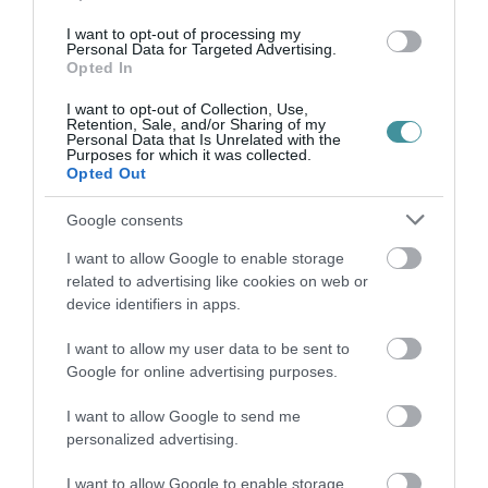
I want to opt-out of processing my
Personal Data for Targeted Advertising.
Opted In
I want to opt-out of Collection, Use,
Retention, Sale, and/or Sharing of my
Legfrissebb híreink
Personal Data that Is Unrelated with the
Purposes for which it was collected.
Opted Out
TÖBB MINT EGY HÓNAP IS LEHET, MIRE
TELJESEN ÚJRAINDUL A P...
Google consents
2026. augusztus 07
|
Mindenki ügye
I want to allow Google to enable storage
TANULJ NÉMETÜL OTTHONRÓL: A
related to advertising like cookies on web or
DIGITÁLIS TANULÁS ELŐNYEI
device identifiers in apps.
2026. augusztus 07
|
Promóció
I want to allow my user data to be sent to
ÚJRAINDULNAK A KORÁBBAN
Google for online advertising purposes.
LEÁLLÍTOTT SZOLGÁLTATÁSOK AZ EGRI...
2026. augusztus 07
|
Eger ügye
I want to allow Google to send me
personalized advertising.
TÍZ ÉVE NEM VOLT ILYEN ALACSONY AZ
INFLÁCIÓ MAGYARORSZÁGON
I want to allow Google to enable storage