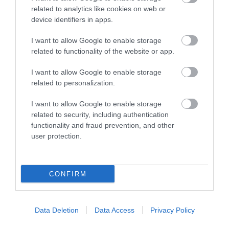
2026. augusztus 07
|
Mindenki ügye
related to analytics like cookies on web or
device identifiers in apps.
MINDHÁROM ÜTEMBEN DOLGOZNAK A 25-
I want to allow Google to enable storage
ÖS FŐÚTON EGERBEN
2026. augusztus 07
|
Eger ügye
related to functionality of the website or app.
I want to allow Google to enable storage
HALMENTÉS SZARVASKŐNÉL: ŐSHONOS
related to personalization.
ÉS VÉDETT HALAKAT MENTETT...
2026. augusztus 07
|
Környék ügye
I want to allow Google to enable storage
related to security, including authentication
ZÁPOROK, ZIVATAROK KIALAKULHATNAK
functionality and fraud prevention, and other
2026. augusztus 07
|
Mindenki ügye
user protection.
KÉT AUTÓ ÜTKÖZÖTT BOGÁCSON, A
MENTŐK IS A HELYSZÍNRE ÉRKE...
2026. augusztus 06
|
Riasztó
CONFIRM
HÍREK A GARÁZSBÓL: CHERY TIGGO 9
PHEV LUXURY – A KÍNAI PR...
Data Deletion
Data Access
Privacy Policy
2026. augusztus 06
|
Barta Autó