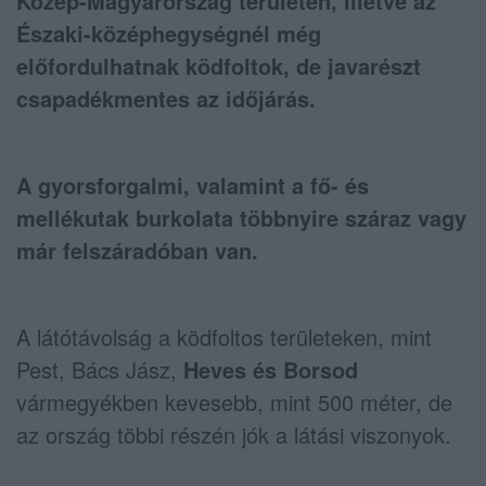
Közép-Magyarország területén, illetve az
Északi-középhegységnél még
előfordulhatnak ködfoltok, de javarészt
csapadékmentes az időjárás.
A gyorsforgalmi, valamint a fő- és
mellékutak burkolata többnyire száraz vagy
már felszáradóban van.
A látótávolság a ködfoltos területeken, mint
Pest, Bács Jász,
Heves és Borsod
vármegyékben kevesebb, mint 500 méter, de
az ország többi részén jók a látási viszonyok.