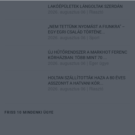
LAKÓÉPÜLETEK LÁNGOLTAK SZERDÁN
2026. augusztus 06
|
Riasztó
„NEM TETTÜNK NYOMÁST A FIUNKRA” –
EGY EGRI CSALÁD TÖRTÉNE...
2026. augusztus 06
|
Sport
ÚJ HŰTŐRENDSZER A MARKHOT FERENC
KÓRHÁZBAN: TÖBB MINT 70 ...
2026. augusztus 06
|
Eger ügye
HOLTAN SZÁLLÍTOTTÁK HAZA A 80 ÉVES
ASSZONYT A HATVANI KÓR...
2026. augusztus 06
|
Riasztó
FRISS 10 MINDENKI ÜGYE