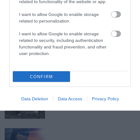
related to functionality of the website or app.
2026. augusztus 07
|
Mindenki ügye
I want to allow Google to enable storage
related to personalization.
I want to allow Google to enable storage
related to security, including authentication
MINDHÁROM ÜTEMBEN DOLGOZNAK A 25-
functionality and fraud prevention, and other
ÖS FŐÚTON EGERBEN
user protection.
2026. augusztus 07
|
Eger ügye
CONFIRM
HALMENTÉS SZARVASKŐNÉL: ŐSHONOS
ÉS VÉDETT HALAKAT MENTETT...
Data Deletion
Data Access
Privacy Policy
2026. augusztus 07
|
Környék ügye