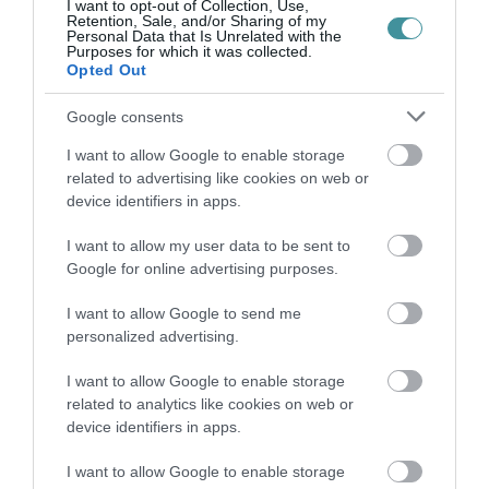
I want to opt-out of Collection, Use,
Retention, Sale, and/or Sharing of my
TÖBB MINT EGY HÓNAP IS LEHET, MIRE
Personal Data that Is Unrelated with the
TELJESEN ÚJRAINDUL A P...
Purposes for which it was collected.
2026. augusztus 07
|
Mindenki ügye
Opted Out
Google consents
I want to allow Google to enable storage
TANULJ NÉMETÜL OTTHONRÓL: A
DIGITÁLIS TANULÁS ELŐNYEI
related to advertising like cookies on web or
2026. augusztus 07
|
Promóció
device identifiers in apps.
I want to allow my user data to be sent to
Google for online advertising purposes.
ÚJRAINDULNAK A KORÁBBAN
LEÁLLÍTOTT SZOLGÁLTATÁSOK AZ EGRI...
I want to allow Google to send me
2026. augusztus 07
|
Eger ügye
personalized advertising.
I want to allow Google to enable storage
related to analytics like cookies on web or
device identifiers in apps.
TÍZ ÉVE NEM VOLT ILYEN ALACSONY AZ
I want to allow Google to enable storage
INFLÁCIÓ MAGYARORSZÁGON