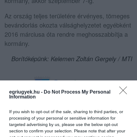
kormány, akkor szeptember 7-ig.
Az ország teljes területére érvényes, tömeges
bevándorlás okozta válsághelyzetet egyébként
2016 márciusa óta rendre meghosszabbítja a
kormány.
Borítóképünk: Kelemen Zoltán Gergely / MTI
egriugyek.hu -
Do Not Process My Personal
Information
Ne maradjon le a legfrissebb hírekről, kövessen
bennünket az EGRI ÜGYEK Google Hírek oldalán!
If you wish to opt-out of the sale, sharing to third parties, or
processing of your personal or sensitive information for
targeted advertising by us, please use the below opt-out
VISSZA A FŐOLDALRA
section to confirm your selection. Please note that after your