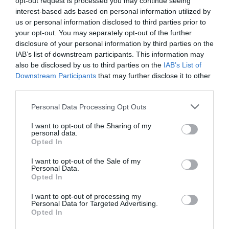
opt-out request is processed you may continue seeing
interest-based ads based on personal information utilized by
us or personal information disclosed to third parties prior to
your opt-out. You may separately opt-out of the further
disclosure of your personal information by third parties on the
IAB’s list of downstream participants. This information may
also be disclosed by us to third parties on the
IAB’s List of
Legfrissebb híreink
Downstream Participants
that may further disclose it to other
third parties.
Please note that this website/app uses one or more Google
Personal Data Processing Opt Outs
services and may gather and store information including but
ÚJ MAGYAR KÜLÜGYI STRATÉGIA KÉSZÜL,
TELJES SZAKÍTÁS JÖN A...
not limited to your visit or usage behaviour. You may click to
I want to opt-out of the Sharing of my
personal data.
2026. augusztus 08
|
Mindenki ügye
grant or deny consent to Google and its third-party tags to
Opted In
use your data for below specified purposes in below Google
consent section.
I want to opt-out of the Sale of my
Personal Data.
Opted In
TATA ELBŰVÖLŐ LÁTVÁNYOSSÁGAI,
AMIKÉRT ÉRDEMES MEGNÉZNI
2026. augusztus 08
|
Promóció
I want to opt-out of processing my
Personal Data for Targeted Advertising.
Opted In