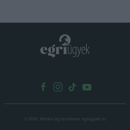
.
©
2026.
Minden jog fenntartva. egriugyek.hu