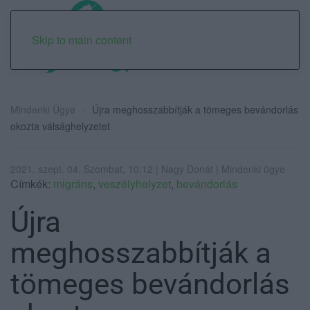
Skip to main content
Mindenki Ügye
Újra meghosszabbítják a tömeges bevándorlás
okozta válsághelyzetet
2021. szept. 04. Szombat, 10:12 | Nagy Donát | Mindenki ügye
Címkék:
migráns
,
veszélyhelyzet
,
bevándorlás
Újra
meghosszabbítják a
tömeges bevándorlás