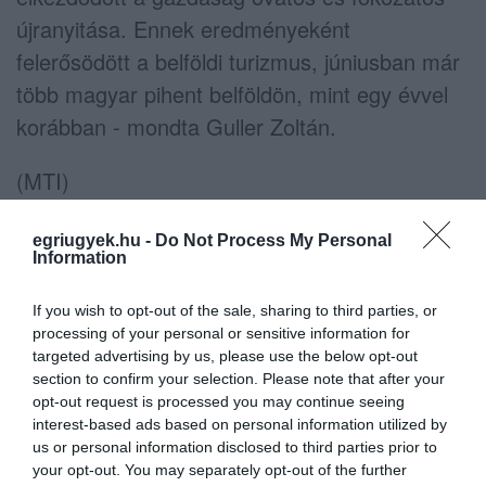
újranyitása. Ennek eredményeként
felerősödött a belföldi turizmus, júniusban már
több magyar pihent belföldön, mint egy évvel
korábban - mondta Guller Zoltán.
(MTI)
egriugyek.hu -
Do Not Process My Personal
Information
If you wish to opt-out of the sale, sharing to third parties, or
Ne maradjon le a legfrissebb hírekről, kövessen
processing of your personal or sensitive information for
bennünket az EGRI ÜGYEK Google Hírek oldalán!
targeted advertising by us, please use the below opt-out
section to confirm your selection. Please note that after your
opt-out request is processed you may continue seeing
interest-based ads based on personal information utilized by
VISSZA A FŐOLDALRA
us or personal information disclosed to third parties prior to
your opt-out. You may separately opt-out of the further