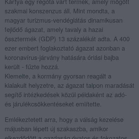
Kártya egy régóta várt termék, amely mögött
szakmai konszenzus áll. Mint mondta, a
magyar turizmus-vendéglátás dinamikusan
fejlődő ágazat, amely tavaly a hazai
össztermék (GDP) 13 százalékát adta. A 400
ezer embert foglakoztató ágazat azonban a
koronavírus-járvány hatására óriási bajba
került - fűzte hozzá.
Kiemelte, a kormány gyorsan reagált a
kialakult helyzetre, az ágazat talpon maradását
segítő intézkedések közül példaként az adó-
és járulékcsökkentéseket említette.
Emlékeztetett arra, hogy a válság kezelése
májusban lépett új szakaszba, amikor
elkezdődött a gazdaság óvatos és fokozatos