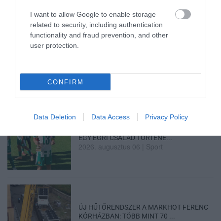
I want to allow Google to enable storage
related to security, including authentication
functionality and fraud prevention, and other
user protection.
LAKÓÉPÜLETEK LÁNGOLTAK SZERDÁN
2026. augusztus 06
|
Riasztó
CONFIRM
Data Deletion
Data Access
Privacy Policy
„NEM TETTÜNK NYOMÁST A FIUNKRA” –
EGY EGRI CSALÁD TÖRTÉNE...
2026. augusztus 06
|
Sport
ÚJ HŰTŐRENDSZER A MARKHOT FERENC
KÓRHÁZBAN: TÖBB MINT 70 ...