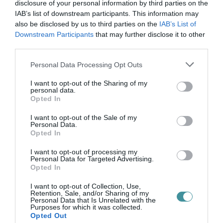
disclosure of your personal information by third parties on the
IAB’s list of downstream participants. This information may
also be disclosed by us to third parties on the
IAB’s List of
Downstream Participants
that may further disclose it to other
third parties.
Legfrissebb híreink
Please note that this website/app uses one or more Google
Personal Data Processing Opt Outs
services and may gather and store information including but
not limited to your visit or usage behaviour. You may click to
I want to opt-out of the Sharing of my
personal data.
grant or deny consent to Google and its third-party tags to
Opted In
MINDHÁROM ÜTEMBEN DOLGOZNAK A 25-
use your data for below specified purposes in below Google
ÖS FŐÚTON EGERBEN
consent section.
2026. augusztus 07
|
Eger ügye
I want to opt-out of the Sale of my
Personal Data.
Opted In
I want to opt-out of processing my
Personal Data for Targeted Advertising.
Opted In
HALMENTÉS SZARVASKŐNÉL: ŐSHONOS
I want to opt-out of Collection, Use,
ÉS VÉDETT HALAKAT MENTETT...
Retention, Sale, and/or Sharing of my
2026. augusztus 07
|
Környék ügye
Personal Data that Is Unrelated with the
Purposes for which it was collected.
Opted Out