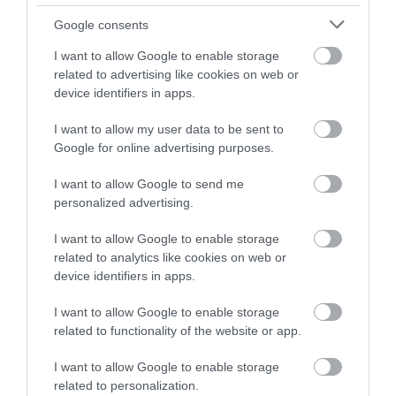
Google consents
I want to allow Google to enable storage
ZÁPOROK, ZIVATAROK KIALAKULHATNAK
related to advertising like cookies on web or
2026. augusztus 07
|
Mindenki ügye
device identifiers in apps.
I want to allow my user data to be sent to
Google for online advertising purposes.
I want to allow Google to send me
personalized advertising.
KÉT AUTÓ ÜTKÖZÖTT BOGÁCSON, A
MENTŐK IS A HELYSZÍNRE ÉRKE...
2026. augusztus 06
|
Riasztó
I want to allow Google to enable storage
related to analytics like cookies on web or
device identifiers in apps.
I want to allow Google to enable storage
related to functionality of the website or app.
HÍREK A GARÁZSBÓL: CHERY TIGGO 9
PHEV LUXURY – A KÍNAI PR...
I want to allow Google to enable storage
2026. augusztus 06
|
Barta Autó
related to personalization.