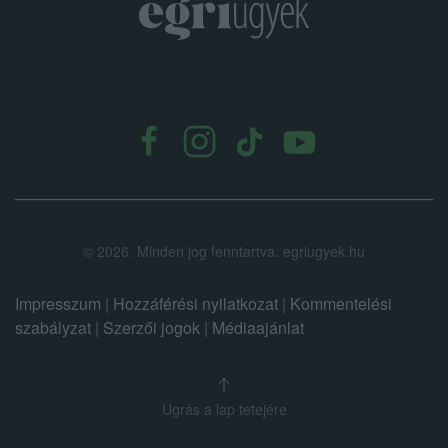
.
©
2026.
Minden jog fenntartva. egriugyek.hu
Impresszum
|
Hozzáférési nyilatkozat
|
Kommentelési
szabályzat
|
Szerzői jogok
|
Médiaajánlat
Ugrás a lap tetejére