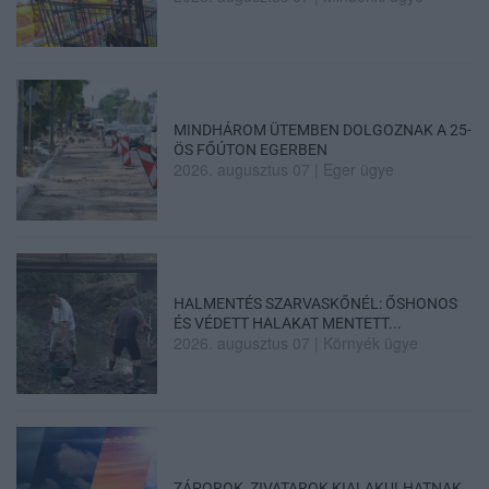
MINDHÁROM ÜTEMBEN DOLGOZNAK A 25-
ÖS FŐÚTON EGERBEN
2026. augusztus 07
|
Eger ügye
HALMENTÉS SZARVASKŐNÉL: ŐSHONOS
ÉS VÉDETT HALAKAT MENTETT...
2026. augusztus 07
|
Környék ügye
ZÁPOROK, ZIVATAROK KIALAKULHATNAK