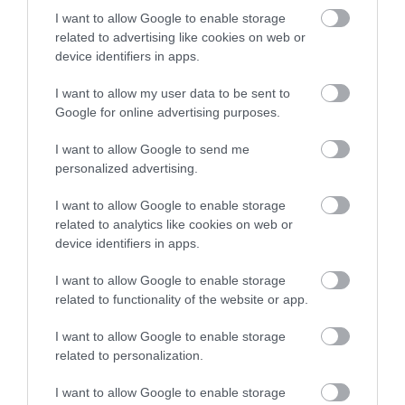
2026. augusztus 08
|
Mindenki ügye
I want to allow Google to enable storage
related to advertising like cookies on web or
device identifiers in apps.
I want to allow my user data to be sent to
Google for online advertising purposes.
ÚJ MAGYAR KÜLÜGYI STRATÉGIA KÉSZÜL,
TELJES SZAKÍTÁS JÖN A...
I want to allow Google to send me
2026. augusztus 08
|
Mindenki ügye
personalized advertising.
I want to allow Google to enable storage
related to analytics like cookies on web or
TATA ELBŰVÖLŐ LÁTVÁNYOSSÁGAI,
device identifiers in apps.
AMIKÉRT ÉRDEMES MEGNÉZNI
2026. augusztus 08
|
Promóció
I want to allow Google to enable storage
related to functionality of the website or app.
I want to allow Google to enable storage
TÖBB MINT EGY HÓNAP IS LEHET, MIRE
related to personalization.
TELJESEN ÚJRAINDUL A P...
2026. augusztus 07
|
Mindenki ügye
I want to allow Google to enable storage