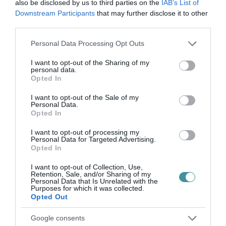
also be disclosed by us to third parties on the
IAB’s List of
VISSZA A FŐOLDALRA
Downstream Participants
that may further disclose it to other
third parties.
Please note that this website/app uses one or more Google
Personal Data Processing Opt Outs
services and may gather and store information including but
not limited to your visit or usage behaviour. You may click to
I want to opt-out of the Sharing of my
personal data.
grant or deny consent to Google and its third-party tags to
Opted In
use your data for below specified purposes in below Google
Legfrissebb híreink
consent section.
I want to opt-out of the Sale of my
Personal Data.
Opted In
I want to opt-out of processing my
35 PERCES TANÓRÁK ÉS KEVESEBB HÁZI
Personal Data for Targeted Advertising.
FELADAT JÖHET AZ ALSÓ ...
Opted In
2026. augusztus 08
|
Mindenki ügye
I want to opt-out of Collection, Use,
Retention, Sale, and/or Sharing of my
Personal Data that Is Unrelated with the
Purposes for which it was collected.
Opted Out
BAKA ANDRÁST JELÖLI KÖZTÁRSASÁGI
Google consents
ELNÖKNEK A TISZA