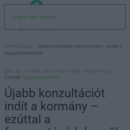
Skip to main content
Mindenki Ügye
Újabb konzultációt indít a kormány – ezúttal a
fogyasztóvédelemről
2025. ápr. 07. Hétfő, 08:41 | Csarnó Ákos | Mindenki ügye
Címkék:
fogyasztóvédelem
Újabb konzultációt
indít a kormány –
ezúttal a