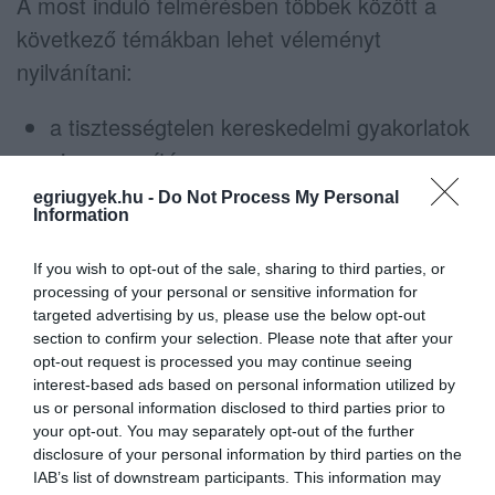
A most induló felmérésben többek között a
következő témákban lehet véleményt
nyilvánítani:
a tisztességtelen kereskedelmi gyakorlatok
visszaszorítása,
az online csalások elleni fellépés,
egriugyek.hu -
Do Not Process My Personal
Information
és a légiutasok jogainak szabályozása.
If you wish to opt-out of the sale, sharing to third parties, or
indexkép: Getty Images
processing of your personal or sensitive information for
targeted advertising by us, please use the below opt-out
section to confirm your selection. Please note that after your
opt-out request is processed you may continue seeing
interest-based ads based on personal information utilized by
Ne maradjon le a legfrissebb hírekről, kövessen
us or personal information disclosed to third parties prior to
bennünket az EGRI ÜGYEK Google Hírek oldalán!
your opt-out. You may separately opt-out of the further
disclosure of your personal information by third parties on the
IAB’s list of downstream participants. This information may