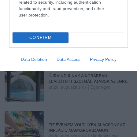
related to security, including authentication
functionality and fraud prevention, and other
user protection.
TANULJ NÉMETÜL OTTHONRÓL: A
DIGITÁLIS TANULÁS ELŐNYEI
CONFIRM
2026. augusztus 07
|
Promóció
Data Deletion
Data Access
Privacy Policy
ÚJRAINDULNAK A KORÁBBAN
LEÁLLÍTOTT SZOLGÁLTATÁSOK AZ EGRI...
2026. augusztus 07
|
Eger ügye
TÍZ ÉVE NEM VOLT ILYEN ALACSONY AZ
INFLÁCIÓ MAGYARORSZÁGON
2026. augusztus 07
|
Mindenki ügye