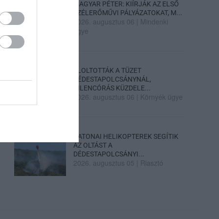
MAGYAR PÉTER: KIÍRJÁK AZ ELSŐ
SZÉLERŐMŰVI PÁLYÁZATOKAT, M...
2026. augusztus 06
|
Mindenki
ügye
ELOLTOTTÁK A TÜZET
DÉDESTAPOLCSÁNYNÁL,
KILENCÓRÁS KÜZDELE...
2026. augusztus 06
|
Környék ügye
KATONAI HELIKOPTEREK SEGÍTIK
AZ OLTÁST A
DÉDESTAPOLCSÁNYI...
2026. augusztus 05
|
Riasztó