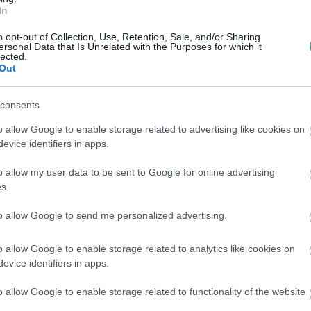
In
zokat, akik három hónap után sem találnak
o opt-out of Collection, Use, Retention, Sale, and/or Sharing
ersonal Data that Is Unrelated with the Purposes for which it
lected.
Out
consents
o allow Google to enable storage related to advertising like cookies on
evice identifiers in apps.
o allow my user data to be sent to Google for online advertising
en bennünket az EGRI ÜGYEK Google Hírek oldalán!
s.
to allow Google to send me personalized advertising.
o allow Google to enable storage related to analytics like cookies on
evice identifiers in apps.
o allow Google to enable storage related to functionality of the website