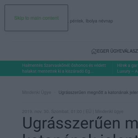
Skip to main content
2026. augusztus 07., péntek, Ibolya névnap
EGER ÜGYE
VÁLASZ
Halmentés Szarvaskőnél: őshonos és védett
Hírek a ga
halakat mentettek ki a kiszáradó Eg...
Luxury – A
Mindenki Ügye
Ugrásszerűen megnőtt a katonának jelen
2019. nov. 30. Szombat, 01:00 | EÜ | Mindenki ügye
Ugrásszerűen m