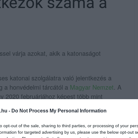
tkezők száma a
éssel várja azokat, akik a katonaságot
 katonai szolgálatra való jelentkezés a
g a honvédelmi tárcától a
Magyar Nemzet
. A
ogy 2020 februárjához képest több mint
 száma.
.hu -
Do Not Process My Personal Information
idő alatt nyerhetnek felvételt az
to opt-out of the sale, sharing to third parties, or processing of your per
a szerződésesnek jelentkezők részére
formation for targeted advertising by us, please use the below opt-out s