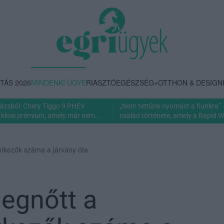
TÁS 2026
MINDENKI ÜGYE
RIASZTÓ
EGÉSZSÉG+
OTTHON & DESIGN
rázsból: Chery Tiggo 9 PHEV
„Nem tettünk nyomást a fiunkra” 
 kínai prémium, amely már nem...
család története, amely a Rapid Wi
tkezők száma a járvány óta
egnőtt a