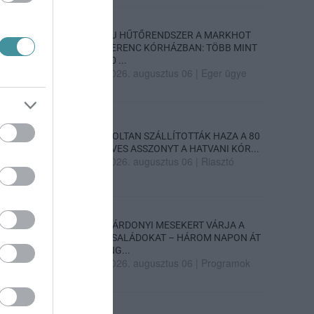
ÚJ HŰTŐRENDSZER A MARKHOT
FERENC KÓRHÁZBAN: TÖBB MINT
70 ...
2026. augusztus 06
|
Eger ügye
HOLTAN SZÁLLÍTOTTÁK HAZA A 80
ÉVES ASSZONYT A HATVANI KÓR...
2026. augusztus 06
|
Riasztó
GÁRDONYI MESEKERT VÁRJA A
CSALÁDOKAT – HÁROM NAPON ÁT
ING...
2026. augusztus 06
|
Programok