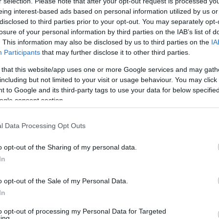
felkészítést vezetett be a koronavírus-
r selection. Please note that after your opt-out request is processed y
eing interest-based ads based on personal information utilized by us or
nyhítése érdekében.
disclosed to third parties prior to your opt-out. You may separately opt-
losure of your personal information by third parties on the IAB’s list of
. This information may also be disclosed by us to third parties on the
IA
Participants
that may further disclose it to other third parties.
Fotó: Czeglédi Zsolt / MTI
 that this website/app uses one or more Google services and may gath
including but not limited to your visit or usage behaviour. You may click 
 to Google and its third-party tags to use your data for below specifi
ogle consent section.
nti, hogy továbbra is megmaradnak a már
l Data Processing Opt Outs
nák most egy alapfelkészítésten esnek át –
ár bevonhatók lesznek a járványügyi
o opt-out of the Sharing of my personal data.
onai feladatokba –, aztán később kiegészítő
In
alapkiképzést.
o opt-out of the Sale of my Personal Data.
In
yanakkor, hogy a járványhelyzetre
nyeket és iskolai előadásokat.
to opt-out of processing my Personal Data for Targeted
ing.