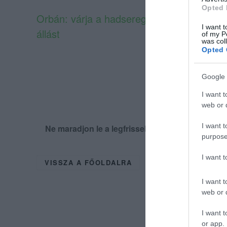
Opted 
Orbán: várja a hadsereg és a közmunka a
I want t
állást
of my P
was col
Opted 
Google 
I want t
web or d
I want t
Ne maradjon le a legfrissebb hírekről, kövess
purpose
I want 
VISSZA A FŐOLDALRA
I want t
web or d
I want t
or app.