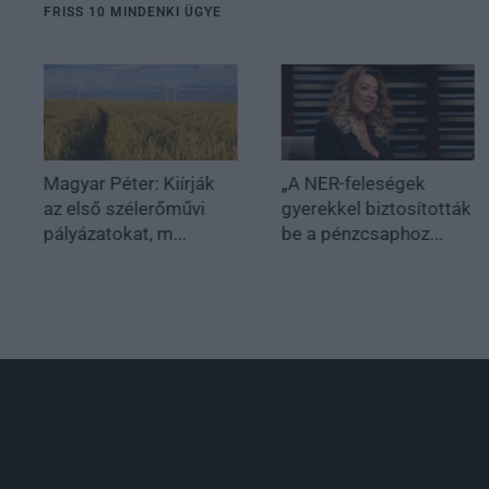
FRISS 10 MINDENKI ÜGYE
Magyar Péter: Kiírják
„A NER-feleségek
az első szélerőművi
gyerekkel biztosították
pályázatokat, m...
be a pénzcsaphoz...
.