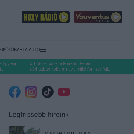
KIKÖTŐ
BARTA AUTÓ
– Egy egri
Új hűtőrendszer a Markhot Ferenc
...
Kórházban: több mint 70 millió forintos fejl...
Legfrissebb híreink
MINDHÁROM ÜTEMBEN