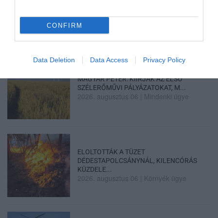
GÁRDONYI MESEKERT VÁRJA A
CSALÁDOKAT – HÁROM NAPON ÁT ING...
2026. augusztus 06
|
Programok
CONFIRM
Data Deletion
Data Access
Privacy Policy
MAGYAR PÉTER: KIÍRJÁK AZ ELSŐ
SZÉLERŐMŰVI PÁLYÁZATOKAT, M...
2026. augusztus 06
|
Mindenki ügye
ELOLTOTTÁK A TÜZET
DÉDESTAPOLCSÁNYNÁL, KILENCÓRÁS
KÜZDELE...
2026. augusztus 06
|
Környék ügye