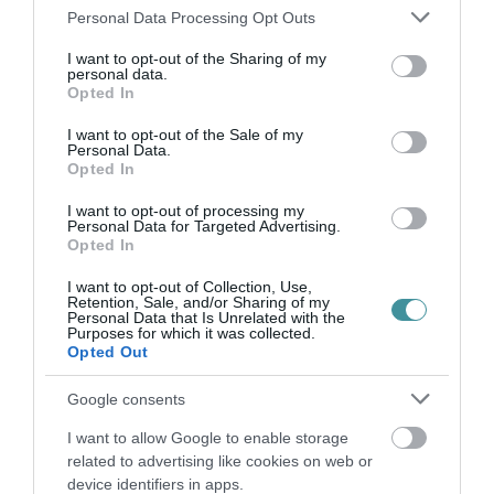
Please note that this website/app uses one or more Google
Personal Data Processing Opt Outs
services and may gather and store information including but
not limited to your visit or usage behaviour. You may click to
I want to opt-out of the Sharing of my
personal data.
Ne maradjon le a legfrissebb hírekről, kövessen
grant or deny consent to Google and its third-party tags to
Opted In
use your data for below specified purposes in below Google
bennünket az EGRI ÜGYEK Google Hírek oldalán!
consent section.
I want to opt-out of the Sale of my
Personal Data.
Opted In
VISSZA A FŐOLDALRA
I want to opt-out of processing my
Personal Data for Targeted Advertising.
Opted In
I want to opt-out of Collection, Use,
Retention, Sale, and/or Sharing of my
Personal Data that Is Unrelated with the
Purposes for which it was collected.
Opted Out
Legfrissebb híreink
Google consents
I want to allow Google to enable storage
related to advertising like cookies on web or
„NEM TETTÜNK NYOMÁST A FIUNKRA” –
EGY EGRI CSALÁD TÖRTÉNE...
device identifiers in apps.