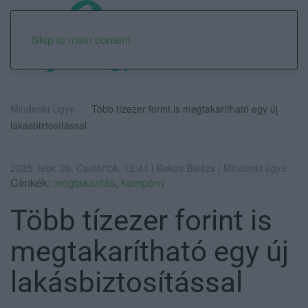
Skip to main content
Mindenki Ügye
Több tízezer forint is megtakarítható egy új
lakásbiztosítással
2025. febr. 20. Csütörtök, 12:44 | Bakos Balázs | Mindenki ügye
Címkék:
megtakarítás
,
kampány
Több tízezer forint is
megtakarítható egy új
lakásbiztosítással