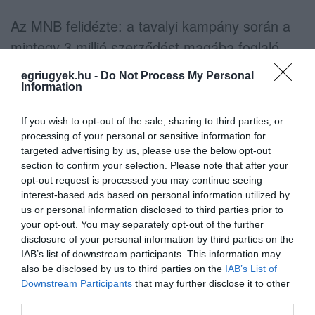
Az MNB felidézte: a tavalyi kampány során a
mintegy 3 millió szerződést magába foglaló
hazai lakásbiztosítási állomány több mint 20
egriugyek.hu -
Do Not Process My Personal
százalékát felülvizsgálták az ügyfelek. A
Information
lakásbiztosítási díjak a kampány időszakában
If you wish to opt-out of the sale, sharing to third parties, or
csökkentek, vagy azonos fedezet és díj mellett
processing of your personal or sensitive information for
a biztosítók növelték kárkifizetéseiket, valamint
targeted advertising by us, please use the below opt-out
section to confirm your selection. Please note that after your
szolgáltatási körüket. Összesen 640 ezer
opt-out request is processed you may continue seeing
szerződés mozdult meg a kampányban, és az
interest-based ads based on personal information utilized by
us or personal information disclosed to third parties prior to
eddigi intézményüknél újra szerződők mellett
your opt-out. You may separately opt-out of the further
több mint 300 ezren biztosítót is váltottak.
disclosure of your personal information by third parties on the
IAB’s list of downstream participants. This information may
Indexkép: pixabay
also be disclosed by us to third parties on the
IAB’s List of
Downstream Participants
that may further disclose it to other
third parties.