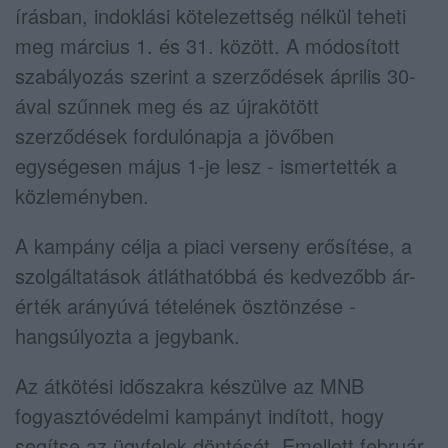
írásban, indoklási kötelezettség nélkül teheti
meg március 1. és 31. között. A módosított
szabályozás szerint a szerződések április 30-
ával szűnnek meg és az újrakötött
szerződések fordulónapja a jövőben
egységesen május 1-je lesz - ismertették a
közleményben.
A kampány célja a piaci verseny erősítése, a
szolgáltatások átláthatóbbá és kedvezőbb ár-
érték arányúvá tételének ösztönzése -
hangsúlyozta a jegybank.
Az átkötési időszakra készülve az MNB
fogyasztóvédelmi kampányt indított, hogy
segítse az ügyfelek döntését. Emellett február