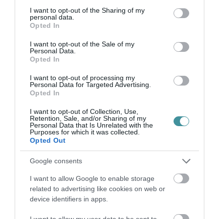
not limited to your visit or usage behaviour. You may click to
I want to opt-out of the Sharing of my
personal data.
grant or deny consent to Google and its third-party tags to
Opted In
use your data for below specified purposes in below Google
TÖBB MINT EGY HÓNAP IS LEHET, MIRE
consent section.
I want to opt-out of the Sale of my
TELJESEN ÚJRAINDUL A P...
Personal Data.
2026. augusztus 07
|
Mindenki ügye
Opted In
I want to opt-out of processing my
Personal Data for Targeted Advertising.
Opted In
TANULJ NÉMETÜL OTTHONRÓL: A
DIGITÁLIS TANULÁS ELŐNYEI
I want to opt-out of Collection, Use,
2026. augusztus 07
|
Promóció
Retention, Sale, and/or Sharing of my
Personal Data that Is Unrelated with the
Purposes for which it was collected.
Opted Out
ÚJRAINDULNAK A KORÁBBAN
Google consents
LEÁLLÍTOTT SZOLGÁLTATÁSOK AZ EGRI...
2026. augusztus 07
|
Eger ügye
I want to allow Google to enable storage
related to advertising like cookies on web or
device identifiers in apps.
I want to allow my user data to be sent to