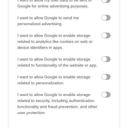
Google for online advertising purposes.
TÍZ ÉVE NEM VOLT ILYEN ALACSONY AZ
INFLÁCIÓ MAGYARORSZÁGON
I want to allow Google to send me
2026. augusztus 07
|
Mindenki ügye
personalized advertising.
I want to allow Google to enable storage
related to analytics like cookies on web or
device identifiers in apps.
MINDHÁROM ÜTEMBEN DOLGOZNAK A 25-
I want to allow Google to enable storage
ÖS FŐÚTON EGERBEN
2026. augusztus 07
|
Eger ügye
related to functionality of the website or app.
I want to allow Google to enable storage
related to personalization.
I want to allow Google to enable storage
HALMENTÉS SZARVASKŐNÉL: ŐSHONOS
related to security, including authentication
ÉS VÉDETT HALAKAT MENTETT...
functionality and fraud prevention, and other
2026. augusztus 07
|
Környék ügye
user protection.