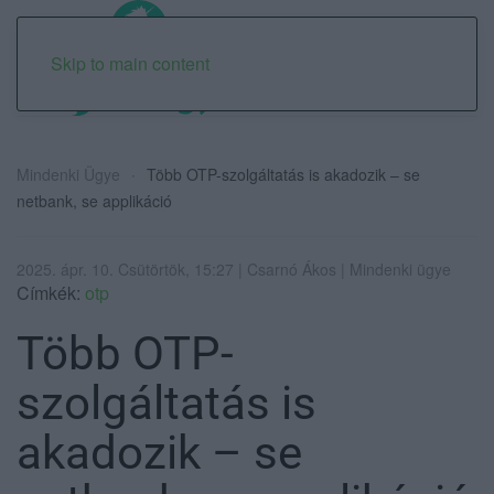
Skip to main content
Mindenki Ügye
Több OTP-szolgáltatás is akadozik – se
netbank, se applikáció
2025. ápr. 10. Csütörtök, 15:27 | Csarnó Ákos | Mindenki ügye
Címkék:
otp
Több OTP-
szolgáltatás is
akadozik – se