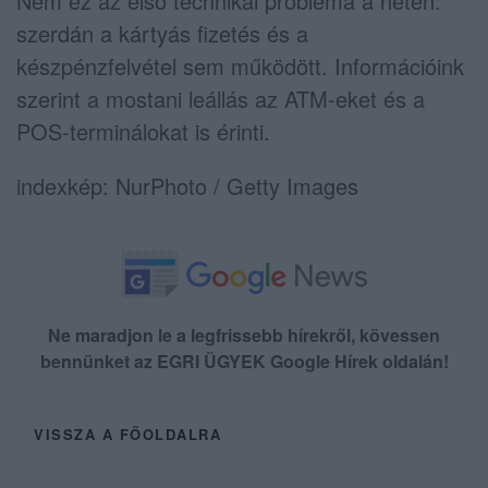
Nem ez az első technikai probléma a héten:
szerdán a kártyás fizetés és a
készpénzfelvétel sem működött. Információink
szerint a mostani leállás az ATM-eket és a
POS-terminálokat is érinti.
indexkép: NurPhoto / Getty Images
Ne maradjon le a legfrissebb hírekről, kövessen
bennünket az EGRI ÜGYEK Google Hírek oldalán!
VISSZA A FŐOLDALRA