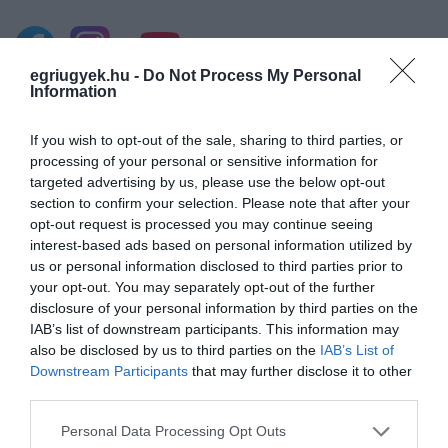
egriugyek.hu -
Do Not Process My Personal
Information
Legfrissebb híreink
If you wish to opt-out of the sale, sharing to third parties, or
processing of your personal or sensitive information for
targeted advertising by us, please use the below opt-out
section to confirm your selection. Please note that after your
ÚJ MAGYAR KÜLÜGYI STRATÉGIA KÉSZÜL,
TELJES SZAKÍTÁS JÖN A...
opt-out request is processed you may continue seeing
2026. augusztus 08
|
Mindenki ügye
interest-based ads based on personal information utilized by
us or personal information disclosed to third parties prior to
your opt-out. You may separately opt-out of the further
disclosure of your personal information by third parties on the
IAB’s list of downstream participants. This information may
also be disclosed by us to third parties on the
IAB’s List of
TATA ELBŰVÖLŐ LÁTVÁNYOSSÁGAI,
Downstream Participants
that may further disclose it to other
AMIKÉRT ÉRDEMES MEGNÉZNI
third parties.
2026. augusztus 08
|
Promóció
Please note that this website/app uses one or more Google
Personal Data Processing Opt Outs
services and may gather and store information including but